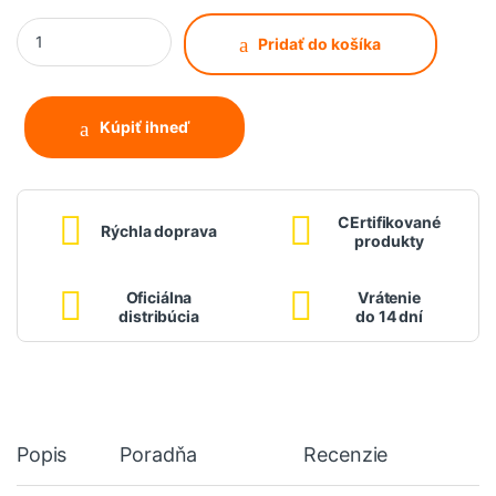
Xiaomi Mi prenosný elektrický kompresor 1S quantity
Pridať do košíka
Kúpiť ihneď
CErtifikované
Rýchla doprava
produkty
Oficiálna
Vrátenie
distribúcia
do 14 dní
Popis
Poradňa
Recenzie