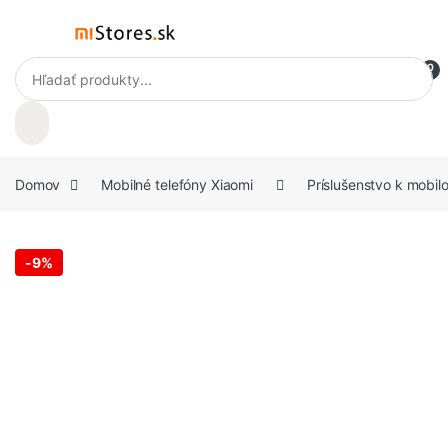
Skip to navigation
Skip to content
Open
Products search
0
Domov
Mobilné telefóny Xiaomi
Príslušenstvo k mobil
-
9%