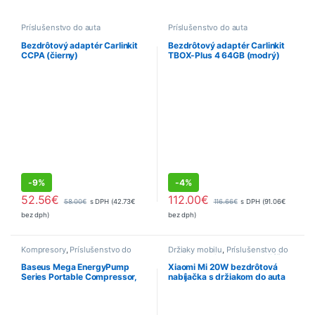
Príslušenstvo do auta
Príslušenstvo do auta
Bezdrôtový adaptér Carlinkit
Bezdrôtový adaptér Carlinkit
CCPA (čierny)
TBOX-Plus 4 64GB (modrý)
-
9%
-
4%
52.56
€
112.00
€
58.00
€
s DPH (
42.73
€
116.66
€
s DPH (
91.06
€
bez dph)
bez dph)
Kompresory
,
Príslušenstvo do
Držiaky mobilu
,
Príslušenstvo do
auta
auta
,
Transmittery, autonabijáčky,
BT receivre
,
Výpredaj
Baseus Mega EnergyPump
Xiaomi Mi 20W bezdrôtová
Series Portable Compressor,
nabíjačka s držiakom do auta
6000 mAh with flashlight