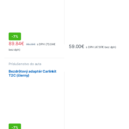
-
7%
89.84
€
96.26
€
s DPH (
73.04
€
59.00
€
s DPH (
47.97
€
bez dph)
bez dph)
Príslušenstvo do auta
Bezdrôtový adaptér Carlinkit
T2C (čierny)
-
7%