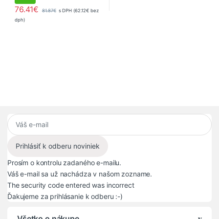
76.41
€
81.87
€
s DPH (
62.12
€
bez
dph)
Prosím o kontrolu zadaného e-mailu.
Váš e-mail sa už nachádza v našom zozname.
The security code entered was incorrect
Ďakujeme za prihlásanie k odberu :-)
Všetko o nákupe