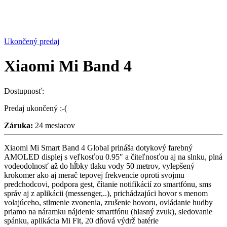
Ukončený predaj
Xiaomi Mi Band 4
Dostupnosť:
Predaj ukončený :-(
Záruka:
24 mesiacov
Xiaomi Mi Smart Band 4 Global prináša dotykový farebný
AMOLED displej s veľkosťou 0.95″ a čiteľnosťou aj na slnku, plná
vodeodolnosť až do hĺbky tlaku vody 50 metrov, vylepšený
krokomer ako aj merač tepovej frekvencie oproti svojmu
predchodcovi, podpora gest, čítanie notifikácií zo smartfónu, sms
správ aj z aplikácii (messenger,..), prichádzajúci hovor s menom
volajúceho, stlmenie zvonenia, zrušenie hovoru, ovládanie hudby
priamo na náramku nájdenie smartfónu (hlasný zvuk), sledovanie
spánku, aplikácia Mi Fit, 20 dňová výdrž batérie