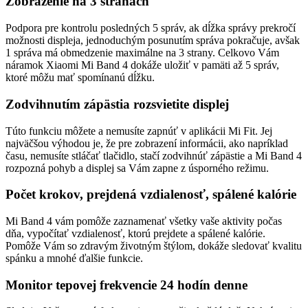
Zobrazenie na 3 stranách
Podpora pre kontrolu posledných 5 správ, ak dĺžka správy prekročí
možnosti displeja, jednoduchým posunutím správa pokračuje, avšak
1 správa má obmedzenie maximálne na 3 strany. Celkovo Vám
náramok Xiaomi Mi Band 4 dokáže uložiť v pamäti až 5 správ,
ktoré môžu mať spomínanú dĺžku.
Zodvihnutím zápästia rozsvietite displej
Túto funkciu môžete a nemusíte zapnúť v aplikácii Mi Fit. Jej
najväčšou výhodou je, že pre zobrazení informácii, ako napríklad
času, nemusíte stláčať tlačidlo, stačí zodvihnúť zápästie a Mi Band 4
rozpozná pohyb a displej sa Vám zapne z úsporného režimu.
Počet krokov, prejdená vzdialenosť, spálené kalórie
Mi Band 4 vám pomôže zaznamenať všetky vaše aktivity počas
dňa, vypočítať vzdialenosť, ktorú prejdete a spálené kalórie.
Pomôže Vám so zdravým životným štýlom, dokáže sledovať kvalitu
spánku a mnohé ďalšie funkcie.
Monitor tepovej frekvencie 24 hodín denne