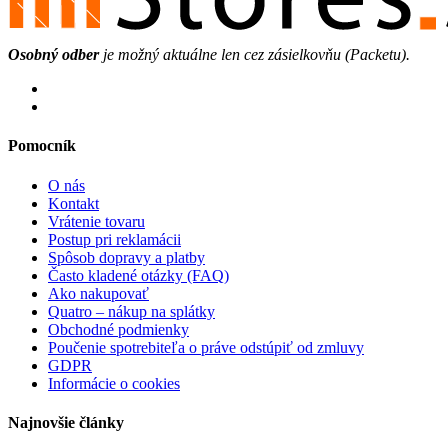
Osobný odber
je možný aktuálne len cez zásielkovňu (Packetu).
Pomocník
O nás
Kontakt
Vrátenie tovaru
Postup pri reklamácii
Spôsob dopravy a platby
Často kladené otázky (FAQ)
Ako nakupovať
Quatro – nákup na splátky
Obchodné podmienky
Poučenie spotrebiteľa o práve odstúpiť od zmluvy
GDPR
Informácie o cookies
Najnovšie články