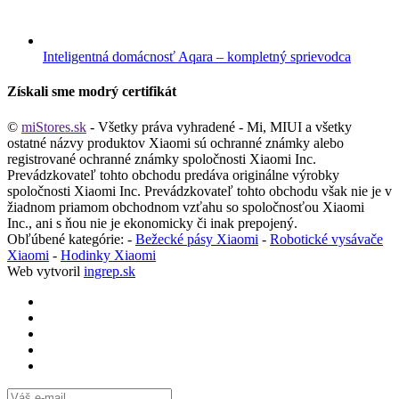
Inteligentná domácnosť Aqara – kompletný sprievodca
Získali sme modrý certifikát
©
miStores.sk
- Všetky práva vyhradené - Mi, MIUI a všetky
ostatné názvy produktov Xiaomi sú ochranné známky alebo
registrované ochranné známky spoločnosti Xiaomi Inc.
Prevádzkovateľ tohto obchodu predáva originálne výrobky
spoločnosti Xiaomi Inc. Prevádzkovateľ tohto obchodu však nie je v
žiadnom priamom obchodnom vzťahu so spoločnosťou Xiaomi
Inc., ani s ňou nie je ekonomicky či inak prepojený.
Obľúbené kategórie: -
Bežecké pásy Xiaomi
-
Robotické vysávače
Xiaomi
-
Hodinky Xiaomi
Web vytvoril
ingrep.sk