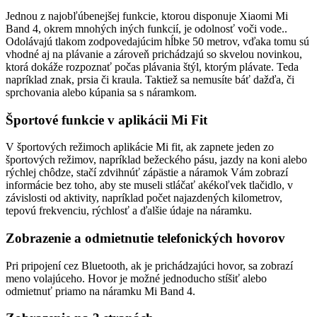
Jednou z najobľúbenejšej funkcie, ktorou disponuje Xiaomi Mi
Band 4, okrem mnohých iných funkcií, je odolnosť voči vode..
Odolávajú tlakom zodpovedajúcim hĺbke 50 metrov, vďaka tomu sú
vhodné aj na plávanie a zároveň prichádzajú so skvelou novinkou,
ktorá dokáže rozpoznať počas plávania štýl, ktorým plávate. Teda
napríklad znak, prsia či kraula. Taktiež sa nemusíte báť dažďa, či
sprchovania alebo kúpania sa s náramkom.
Športové funkcie v aplikácii Mi Fit
V športových režimoch aplikácie Mi fit, ak zapnete jeden zo
športových režimov, napríklad bežeckého pásu, jazdy na koni alebo
rýchlej chôdze, stačí zdvihnúť zápästie a náramok Vám zobrazí
informácie bez toho, aby ste museli stláčať akékoľvek tlačidlo, v
závislosti od aktivity, napríklad počet najazdených kilometrov,
tepovú frekvenciu, rýchlosť a ďalšie údaje na náramku.
Zobrazenie a odmietnutie telefonických hovorov
Pri pripojení cez Bluetooth, ak je prichádzajúci hovor, sa zobrazí
meno volajúceho. Hovor je možné jednoducho stíšiť alebo
odmietnuť priamo na náramku Mi Band 4.