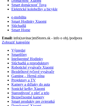
Domácnosť Xiaomi
Smart domácnosť Tuya
Elektrické kolobežky a bicykle
e-mobilita
Smart Hodinky Xiaomi
Slúchadlá
Smart Home
Email:
info(zavinac)miStores.sk - info o obj./podpora
Zobraziť kategórie
Výpredaj
Smartfóny
Inteligentné Hodinky
Slúchadlá a reproduktory
Robotické vysávače Xiaomi
Bezdrôtové tyčové vysávače
Gaming – Herná zóna
Projektory a TV
Kamery a držiaky do auta
Sonické kefky Xiaomi
Starostlivosť o pleť a telo
Bezpečnostné kamery
Smart produkty pre zvieratká
Domácnosť Xiaomi