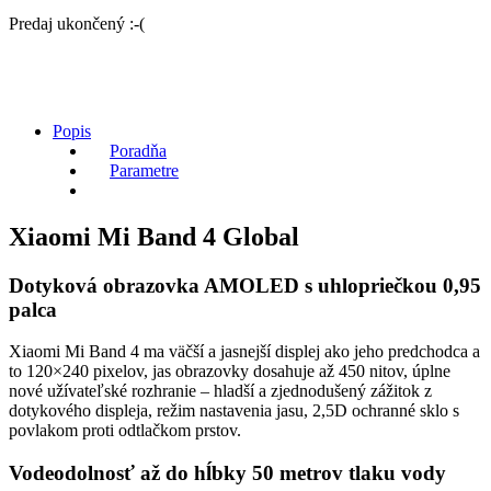
Predaj ukončený :-(
Popis
Poradňa
Parametre
Xiaomi Mi Band 4 Global
Dotyková obrazovka AMOLED s uhlopriečkou 0,95
palca
Xiaomi Mi Band 4 ma väčší a jasnejší displej ako jeho predchodca a
to 120×240 pixelov, jas obrazovky dosahuje až 450 nitov, úplne
nové užívateľské rozhranie – hladší a zjednodušený zážitok z
dotykového displeja, režim nastavenia jasu, 2,5D ochranné sklo s
povlakom proti odtlačkom prstov.
Vodeodolnosť až do hĺbky 50 metrov tlaku vody