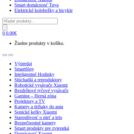
Smart domácnosť Tuya
Elektrické kolobežky a bicykle
Products
search
0
0.00
€
Žiadne produkty v košíku.
Open
Close
Výpredaj
Smartfóny
Inteligentné Hodinky
Slúchadlá a reproduktory
Robotické vysávače Xiaomi
Bezdrôtové tyčové vysávače
Gaming – Herná zóna
Projektory a TV
Kamery a držiaky do auta
Sonické kefky Xiaomi
Starostlivosť o pleť a telo
Bezpečnostné kamery
Smart produkty pre zvieratká
Domácnosť Xiaomi