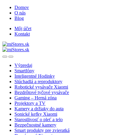
Skip
Skip
Domov
to
to
O nás
navigation
content
Blog
Môj účet
Kontakt
Open
Close
Výpredaj
Smartfóny
Inteligentné Hodinky
Slúchadlá a reproduktory
Robotické vysávače Xiaomi
Bezdrôtové tyčové vysávače
Gaming – Herná zóna
Projektory a TV
Kamery a držiaky do auta
Sonické kefky Xiaomi
Starostlivosť o pleť a telo
Bezpečnostné kamery
Smart produkty pre zvieratká