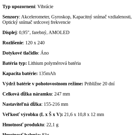
Typ upozornení
: Vibrácie
Senzory
: Akcelerometer, Gyroskop, Kapacitný snímač vzdialenosti,
Optický snímač srdcovej frekvencie
Displej
: 0,95″, farebný, AMOLED
Rozlíšenie
: 120 x 240
Dotykové tlačidlo
: Áno
Batéria typ:
Lithium polymérová batéria
Kapacita batérie:
135mAh
Výdrž batérie v pohotovostnom režime:
Približne 20 dní
Celková dĺžka náramku
: 247 mm
Nastaviteľná dĺžka
: 155-216 mm
Veľkosť výrobku (L x Š x V):
21,6 x 10,8 x 12 mm
Hmotnosť produktu
: 22,1 g
Hmotnosť balenia:
83g