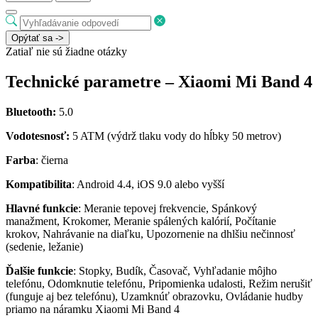
Opýtať sa ->
Zatiaľ nie sú žiadne otázky
Technické parametre – Xiaomi Mi Band 4
Bluetooth:
5.0
Vodotesnosť:
5 ATM (výdrž tlaku vody do hĺbky 50 metrov)
Farba
: čierna
Kompatibilita
: Android 4.4, iOS 9.0 alebo vyšší
Hlavné funkcie
: Meranie tepovej frekvencie, Spánkový
manažment, Krokomer, Meranie spálených kalórií, Počítanie
krokov, Nahrávanie na diaľku, Upozornenie na dhlšiu nečinnosť
(sedenie, ležanie)
Ďalšie funkcie
: Stopky, Budík, Časovač, Vyhľadanie môjho
telefónu, Odomknutie telefónu, Pripomienka udalosti, Režim nerušiť
(funguje aj bez telefónu), Uzamknúť obrazovku, Ovládanie hudby
priamo na náramku Xiaomi Mi Band 4