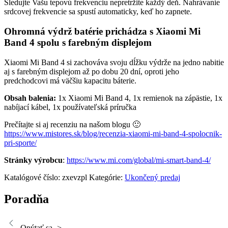
Sledujte Vašu tepovú frekvenciu nepretržite každý deň. Nahrávanie
srdcovej frekvencie sa spustí automaticky, keď ho zapnete.
Ohromná výdrž batérie prichádza s Xiaomi Mi
Band 4 spolu s farebným displejom
Xiaomi Mi Band 4 si zachováva svoju dĺžku výdrže na jedno nabitie
aj s farebným displejom až po dobu 20 dní, oproti jeho
predchodcovi má väčšiu kapacitu báterie.
Obsah balenia:
1x Xiaomi Mi Band 4, 1x remienok na zápästie, 1x
nabíjací kábel, 1x používateľská príručka
Prečítajte si aj recenziu na našom blogu 🙂
https://www.mistores.sk/blog/recenzia-xiaomi-mi-band-4-spolocnik-
pri-sporte/
Stránky výrobcu
:
https://www.mi.com/global/mi-smart-band-4/
Katalógové číslo:
zxevzpl
Kategórie:
Ukončený predaj
Poradňa
Opýtať sa ->