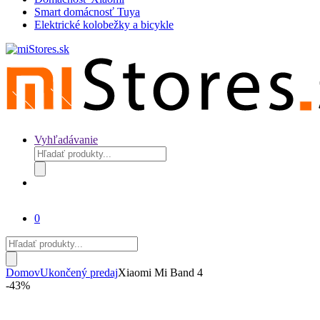
Smart domácnosť Tuya
Elektrické kolobežky a bicykle
Vyhľadávanie
Products
search
0
Products
search
Domov
Ukončený predaj
Xiaomi Mi Band 4
-
43%