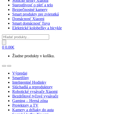
Sonické kefky Xiaomi
Starostlivosť o pleť a telo
Bezpečnostné kamery
Smart produkty pre zvieratká
Domácnosť Xiaomi
Smart domácnosť Tuya
Elektrické kolobežky a bicykle
Products
search
0
0.00
€
Žiadne produkty v košíku.
Open
Close
Výpredaj
Smartfóny
Inteligentné Hodinky
Slúchadlá a reproduktory
Robotické vysávače Xiaomi
Bezdrôtové tyčové vysávače
Gaming – Herná zóna
Projektory a TV
Kamery a držiaky do auta