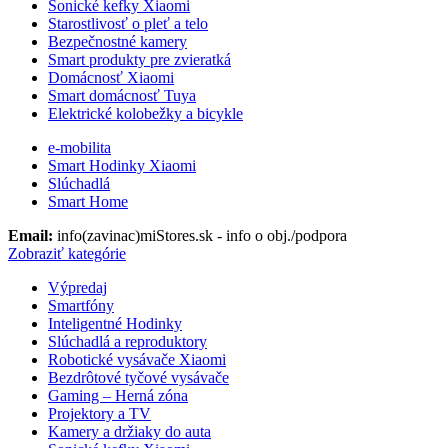
Sonické kefky Xiaomi
Starostlivosť o pleť a telo
Bezpečnostné kamery
Smart produkty pre zvieratká
Domácnosť Xiaomi
Smart domácnosť Tuya
Elektrické kolobežky a bicykle
e-mobilita
Smart Hodinky Xiaomi
Slúchadlá
Smart Home
Email:
info(zavinac)miStores.sk - info o obj./podpora
Zobraziť kategórie
Výpredaj
Smartfóny
Inteligentné Hodinky
Slúchadlá a reproduktory
Robotické vysávače Xiaomi
Bezdrôtové tyčové vysávače
Gaming – Herná zóna
Projektory a TV
Kamery a držiaky do auta