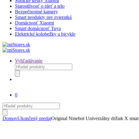
Sonické kefky Xiaomi
Starostlivosť o pleť a telo
Bezpečnostné kamery
Smart produkty pre zvieratká
Domácnosť Xiaomi
Smart domácnosť Tuya
Elektrické kolobežky a bicykle
Vyhľadávanie
Products
search
0
Products
search
Domov
Ukončený predaj
Original Ninebot Univerzálny držiak X sma