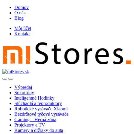
Skip
Skip
Domov
to
to
O nás
navigation
content
Blog
Môj účet
Kontakt
Open
Close
Výpredaj
Smartfóny
Inteligentné Hodinky
Slúchadlá a reproduktory
Robotické vysávače Xiaomi
Bezdrôtové tyčové vysávače
Gaming – Herná zóna
Projektory a TV
Kamery a držiaky do auta