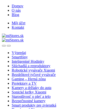
Skip
Skip
Domov
to
to
O nás
navigation
content
Blog
Môj účet
Kontakt
Open
Close
Výpredaj
Smartfóny
Inteligentné Hodinky
Slúchadlá a reproduktory
Robotické vysávače Xiaomi
Bezdrôtové tyčové vysávače
Gaming – Herná zóna
Projektory a TV
Kamery a držiaky do auta
Sonické kefky Xiaomi
Starostlivosť o pleť a telo
Bezpečnostné kamery
Smart produkty pre zvieratká