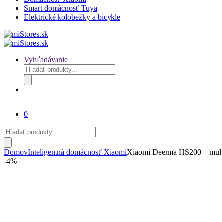
Smart domácnosť Tuya
Elektrické kolobežky a bicykle
Vyhľadávanie
Products
search
0
Products
search
Domov
Inteligentná domácnosť Xiaomi
Xiaomi Deerma HS200 – multi
-
4%