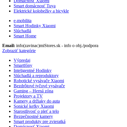
Domácnosť Xiaomi
Smart domácnosť Tuya
Elektrické kolobežky a bicykle
e-mobilita
Smart Hodinky Xiaomi
Slúchadlá
Smart Home
Email:
info(zavinac)miStores.sk - info o obj./podpora
Zobraziť kategórie
Výpredaj
Smartfóny
Inteligentné Hodinky
Slúchadlá a reproduktory
Robotické vysávače Xiaomi
Bezdrôtové tyčové vysávače
Gaming – Herná zóna
Projektory a TV
Kamery a držiaky do auta
Sonické kefky Xiaomi
Starostlivosť o pleť a telo
Bezpečnostné kamery
Smart produkty pre zvieratká
Domácnosť Xiaomi