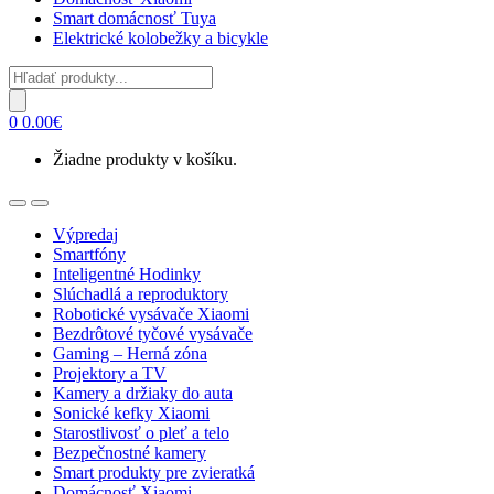
Smart domácnosť Tuya
Elektrické kolobežky a bicykle
Products
search
0
0.00
€
Žiadne produkty v košíku.
Open
Close
Výpredaj
Smartfóny
Inteligentné Hodinky
Slúchadlá a reproduktory
Robotické vysávače Xiaomi
Bezdrôtové tyčové vysávače
Gaming – Herná zóna
Projektory a TV
Kamery a držiaky do auta
Sonické kefky Xiaomi
Starostlivosť o pleť a telo
Bezpečnostné kamery
Smart produkty pre zvieratká
Domácnosť Xiaomi