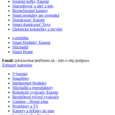
Sonické kefky Xiaomi
Starostlivosť o pleť a telo
Bezpečnostné kamery
Smart produkty pre zvieratká
Domácnosť Xiaomi
Smart domácnosť Tuya
Elektrické kolobežky a bicykle
e-mobilita
Smart Hodinky Xiaomi
Slúchadlá
Smart Home
Email:
info(zavinac)miStores.sk - info o obj./podpora
Zobraziť kategórie
Výpredaj
Smartfóny
Inteligentné Hodinky
Slúchadlá a reproduktory
Robotické vysávače Xiaomi
Bezdrôtové tyčové vysávače
Gaming – Herná zóna
Projektory a TV
Kamery a držiaky do auta