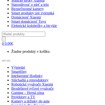
Sonické kefky Xiaomi
Starostlivosť o pleť a telo
Bezpečnostné kamery
Smart produkty pre zvieratká
Domácnosť Xiaomi
Smart domácnosť Tuya
Elektrické kolobežky a bicykle
Products
search
0
0.00
€
Žiadne produkty v košíku.
Open
Close
Výpredaj
Smartfóny
Inteligentné Hodinky
Slúchadlá a reproduktory
Robotické vysávače Xiaomi
Bezdrôtové tyčové vysávače
Gaming – Herná zóna
Projektory a TV
Kamery a držiaky do auta