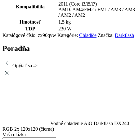
2011 (Core i3/i5/i7)
Kompatibilita
AMD: AM4/FM2 / FM1 / AM3 / AM3
/ AM2 / AM2
Hmotnosť
1,5 kg
TDP
230 W
Katalógové číslo:
zx90qvw
Kategórie:
Chladiče
Značka:
Darkflash
Poradňa
Opýtať sa ->
Vodné chladenie AiO Darkflash DX240
RGB 2x 120x120 (čierna)
Vaša otázka