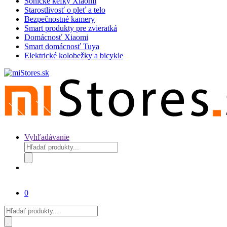
Sonické kefky Xiaomi
Starostlivosť o pleť a telo
Bezpečnostné kamery
Smart produkty pre zvieratká
Domácnosť Xiaomi
Smart domácnosť Tuya
Elektrické kolobežky a bicykle
Vyhľadávanie
Products
search
0
Products
search