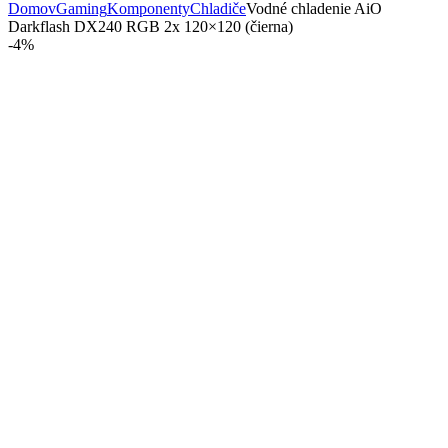
Domov
Gaming
Komponenty
Chladiče
Vodné chladenie AiO
Darkflash DX240 RGB 2x 120×120 (čierna)
-
4%