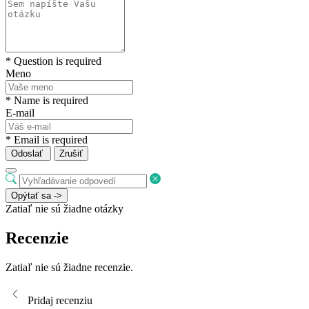
* Question is required
Meno
* Name is required
E-mail
* Email is required
Odoslať
Zrušiť
Opýtať sa ->
Zatiaľ nie sú žiadne otázky
Recenzie
Zatiaľ nie sú žiadne recenzie.
Pridaj recenziu