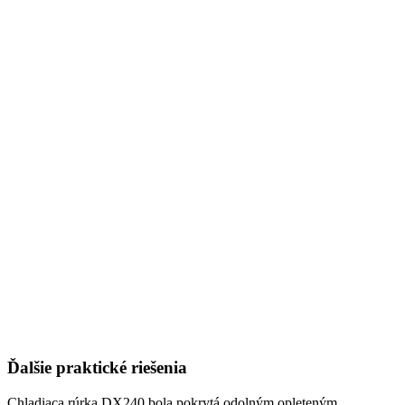
Ďalšie praktické riešenia
Chladiaca rúrka DX240 bola pokrytá odolným opleteným