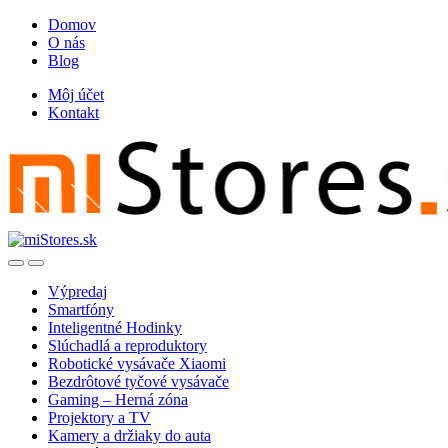
Skip
Skip
Domov
to
to
O nás
navigation
content
Blog
Môj účet
Kontakt
Open
Close
Výpredaj
Smartfóny
Inteligentné Hodinky
Slúchadlá a reproduktory
Robotické vysávače Xiaomi
Bezdrôtové tyčové vysávače
Gaming – Herná zóna
Projektory a TV
Kamery a držiaky do auta