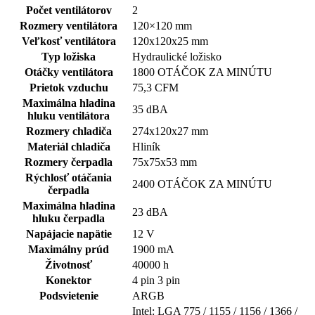
Počet ventilátorov
2
Rozmery ventilátora
120×120 mm
Veľkosť ventilátora
120x120x25 mm
Typ ložiska
Hydraulické ložisko
Otáčky ventilátora
1800 OTÁČOK ZA MINÚTU
Prietok vzduchu
75,3 CFM
Maximálna hladina
35 dBA
hluku ventilátora
Rozmery chladiča
274x120x27 mm
Materiál chladiča
Hliník
Rozmery čerpadla
75x75x53 mm
Rýchlosť otáčania
2400 OTÁČOK ZA MINÚTU
čerpadla
Maximálna hladina
23 dBA
hluku čerpadla
Napájacie napätie
12 V
Maximálny prúd
1900 mA
Životnosť
40000 h
Konektor
4 pin 3 pin
Podsvietenie
ARGB
Intel: LGA 775 / 1155 / 1156 / 1366 /