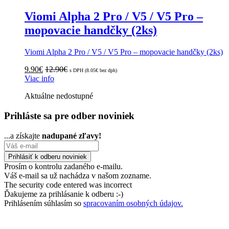
Viomi Alpha 2 Pro / V5 / V5 Pro –
mopovacie handčky (2ks)
Viomi Alpha 2 Pro / V5 / V5 Pro – mopovacie handčky (2ks)
9.90
€
12.90
€
s DPH (
8.05
€
bez dph)
Viac info
Aktuálne nedostupné
Prihláste sa pre odber noviniek
...a získajte
nadupané zľavy!
Prosím o kontrolu zadaného e-mailu.
Váš e-mail sa už nachádza v našom zozname.
The security code entered was incorrect
Ďakujeme za prihlásanie k odberu :-)
Prihlásením súhlasím so
spracovaním osobných údajov.