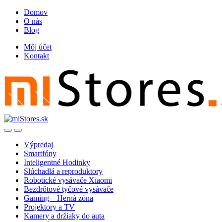
Skip
Skip
Domov
to
to
O nás
navigation
content
Blog
Môj účet
Kontakt
Open
Close
Výpredaj
Smartfóny
Inteligentné Hodinky
Slúchadlá a reproduktory
Robotické vysávače Xiaomi
Bezdrôtové tyčové vysávače
Gaming – Herná zóna
Projektory a TV
Kamery a držiaky do auta