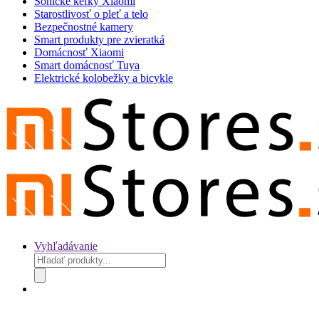
Sonické kefky Xiaomi
Starostlivosť o pleť a telo
Bezpečnostné kamery
Smart produkty pre zvieratká
Domácnosť Xiaomi
Smart domácnosť Tuya
Elektrické kolobežky a bicykle
Vyhľadávanie
Products
search