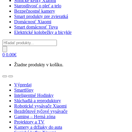
Sonické kefky Xiaomi
Starostlivosť o pleť a telo
Bezpečnostné kamery
Smart produkty pre zvieratká
Domácnosť Xiaomi
Smart domácnosť Tuya
Elektrické kolobežky a bicykle
Products
search
0
0.00
€
Žiadne produkty v košíku.
Open
Close
Výpredaj
Smartfóny
Inteligentné Hodinky
Slúchadlá a reproduktory
Robotické vysávače Xiaomi
Bezdrôtové tyčové vysávače
Gaming – Herná zóna
Projektory a TV
Kamery a držiaky do auta