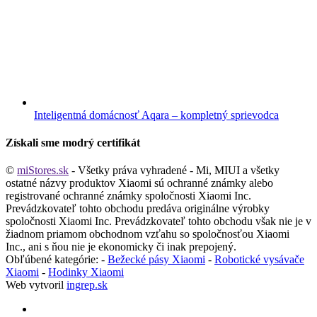
Inteligentná domácnosť Aqara – kompletný sprievodca
Získali sme modrý certifikát
©
miStores.sk
- Všetky práva vyhradené - Mi, MIUI a všetky
ostatné názvy produktov Xiaomi sú ochranné známky alebo
registrované ochranné známky spoločnosti Xiaomi Inc.
Prevádzkovateľ tohto obchodu predáva originálne výrobky
spoločnosti Xiaomi Inc. Prevádzkovateľ tohto obchodu však nie je v
žiadnom priamom obchodnom vzťahu so spoločnosťou Xiaomi
Inc., ani s ňou nie je ekonomicky či inak prepojený.
Obľúbené kategórie: -
Bežecké pásy Xiaomi
-
Robotické vysávače
Xiaomi
-
Hodinky Xiaomi
Web vytvoril
ingrep.sk