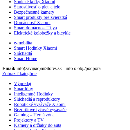
Sonické kefky Xiaomi
Starostlivosť o pleť a telo
Bezpečnostné kamery
Smart produkty pre zvieratká
Domácnosť Xiaomi
Smart domácnosť Tuya
Elektrické kolobežky a bicykle
e-mobilita
Smart Hodinky Xiaomi
Slúchadlá
Smart Home
Email:
info(zavinac)miStores.sk - info o obj./podpora
Zobraziť kategórie
Výpredaj
Smartfóny
Inteligentné Hodinky
Slúchadlá a reproduktory
Robotické vysávače Xiaomi
Bezdrôtové tyčové vysávače
Gaming – Herná zóna
Projektory a TV
Kamery a držiaky do auta