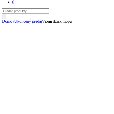
0
Products
search
Domov
Ukončený predaj
Viomi džiak mopu