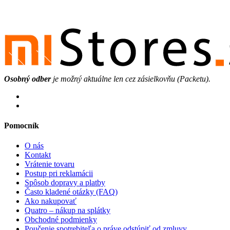
Osobný odber
je možný aktuálne len cez zásielkovňu (Packetu).
Pomocník
O nás
Kontakt
Vrátenie tovaru
Postup pri reklamácii
Spôsob dopravy a platby
Často kladené otázky (FAQ)
Ako nakupovať
Quatro – nákup na splátky
Obchodné podmienky
Poučenie spotrebiteľa o práve odstúpiť od zmluvy