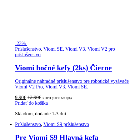
-
23%
Príslušenstvo
,
Viomi SE, Viomi V3, Viomi V2 pro
príslušenstvo
Viomi bočné kefy (2ks) Čierne
Originálne náhradné príslušenstvo pre robotické vysávače
Viomi V2 Pro, Viomi V3, Viomi SE.
9.90
€
12.90
€
s DPH (
8.05
€
bez dph)
Pridať do košíka
Skladom, dodanie 1-3 dni
Príslušenstvo
,
Viomi S9 príslušenstvo
Pre Viomi S9 Hlavná kefa