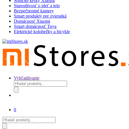
Sonické kefky Xiaomi
Starostlivosť o pleť a telo
Bezpečnostné kamery
Smart produkty pre zvieratká
Domácnosť Xiaomi
Smart domácnosť Tuya
Elektrické kolobežky a bicykle
Vyhľadávanie
Products
search
0
Products
search