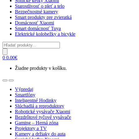
Sonické kefky Xiaomi
Starostlivosť o pleť a telo
Bezpečnostné kamery
Smart produkty pre zvieratká
Domácnosť Xiaomi
Smart domácnosť Tuya
Elektrické kolobežky a bicykle
Products
search
0
0.00
€
Žiadne produkty v košíku.
Open
Close
Výpredaj
Smartfóny
Inteligentné Hodinky
Slúchadlá a reproduktory
Robotické vysávače Xiaomi
Bezdrôtové tyčové vysávače
Gaming – Herná zóna
Projektory a TV
Kamery a držiaky do auta