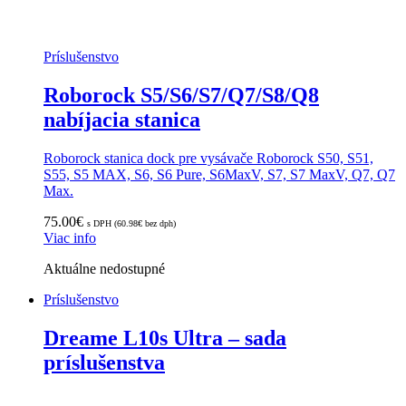
Príslušenstvo
Roborock S5/S6/S7/Q7/S8/Q8
nabíjacia stanica
Roborock stanica dock pre vysávače Roborock S50, S51,
S55, S5 MAX, S6, S6 Pure, S6MaxV, S7, S7 MaxV, Q7, Q7
Max.
75.00
€
s DPH (
60.98
€
bez dph)
Viac info
Aktuálne nedostupné
Príslušenstvo
Dreame L10s Ultra – sada
príslušenstva