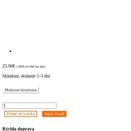
25.90
€
s DPH (
21.06
€
bez dph)
Skladom, dodanie 1-3 dni
Možnosti doručenia
Mi
Vacuum
Pridať do košíka
Kúpiť ihneď
Mop
P/Pro
nádržka
Rýchla doprava