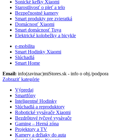
Sonické kefky Xiaomi
Starostlivosť o pleť a telo
Bezpečnostné kamery
Smart produkty pre zvieratká
Domácnosť Xiaomi
Smart domácnosť Tuya
Elektrické kolobežky a bicykle
e-mobilita
Smart Hodinky Xiaomi
Slúchadlá
Smart Home
Email:
info(zavinac)miStores.sk - info o obj./podpora
Zobraziť kategórie
Výpredaj
Smartfóny
Inteligentné Hodinky
Slúchadlá a reproduktory
Robotické vysávače Xiaomi
Bezdrôtové tyčové vysávače
Gaming – Herná zóna
Projektory a TV
Kamery a držiaky do auta