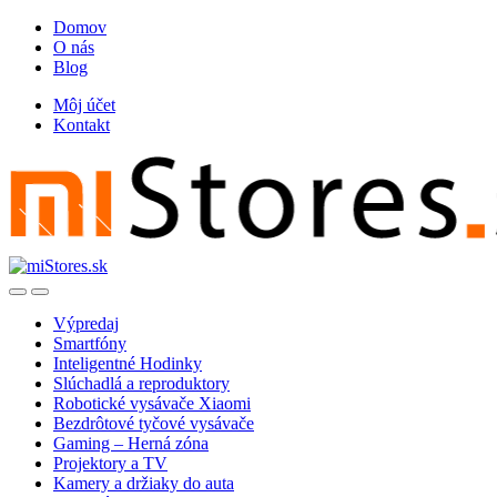
Skip
Skip
Domov
to
to
O nás
navigation
content
Blog
Môj účet
Kontakt
Open
Close
Výpredaj
Smartfóny
Inteligentné Hodinky
Slúchadlá a reproduktory
Robotické vysávače Xiaomi
Bezdrôtové tyčové vysávače
Gaming – Herná zóna
Projektory a TV
Kamery a držiaky do auta