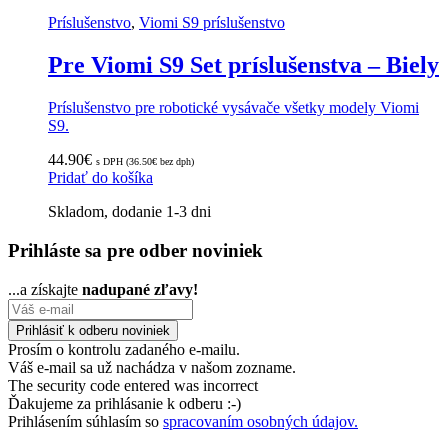
Príslušenstvo
,
Viomi S9 príslušenstvo
Pre Viomi S9 Set príslušenstva – Biely
Príslušenstvo pre robotické vysávače všetky modely Viomi
S9.
44.90
€
s DPH (
36.50
€
bez dph)
Pridať do košíka
Skladom, dodanie 1-3 dni
Prihláste sa pre odber noviniek
...a získajte
nadupané zľavy!
Prosím o kontrolu zadaného e-mailu.
Váš e-mail sa už nachádza v našom zozname.
The security code entered was incorrect
Ďakujeme za prihlásanie k odberu :-)
Prihlásením súhlasím so
spracovaním osobných údajov.