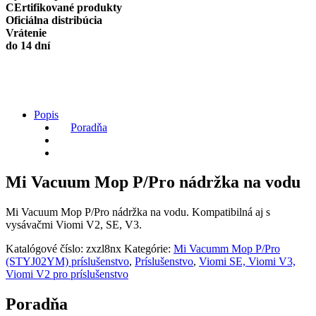
na
CErtifikované produkty
vodu
Oficiálna distribúcia
quantity
Vrátenie
do 14 dní
Popis
Poradňa
Mi Vacuum Mop P/Pro nádržka na vodu
Mi Vacuum Mop P/Pro nádržka na vodu. Kompatibilná aj s
vysávačmi Viomi V2, SE, V3.
Katalógové číslo:
zxzl8nx
Kategórie:
Mi Vacumm Mop P/Pro
(STYJ02YM) príslušenstvo
,
Príslušenstvo
,
Viomi SE, Viomi V3,
Viomi V2 pro príslušenstvo
Poradňa