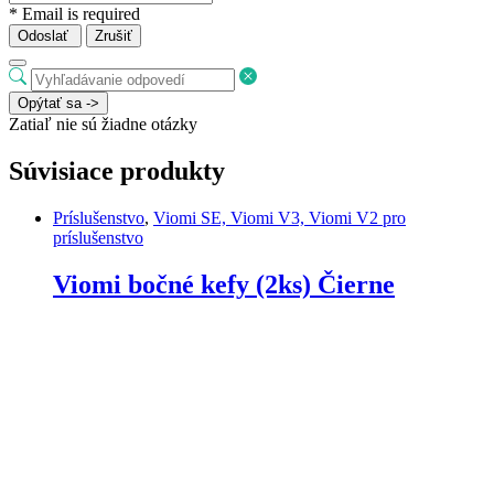
* Email is required
Odoslať
Zrušiť
Opýtať sa ->
Zatiaľ nie sú žiadne otázky
Súvisiace produkty
Príslušenstvo
,
Viomi SE, Viomi V3, Viomi V2 pro
príslušenstvo
Viomi bočné kefy (2ks) Čierne