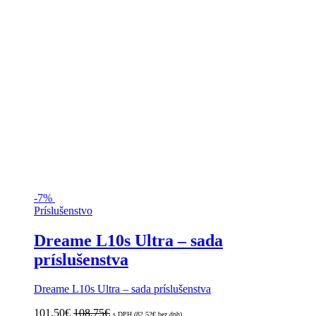
-
7%
Príslušenstvo
Dreame L10s Ultra – sada
príslušenstva
Dreame L10s Ultra – sada príslušenstva
101.50
€
108.75
€
s DPH (
82.52
€
bez dph)