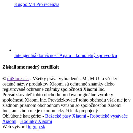
Kugoo M4 Pro recenzia
Inteligentná domácnosť Aqara – kompletný sprievodca
Získali sme modrý certifikát
©
miStores.sk
- Všetky práva vyhradené - Mi, MIUI a všetky
ostatné názvy produktov Xiaomi sú ochranné známky alebo
registrované ochranné známky spoločnosti Xiaomi Inc.
Prevádzkovateľ tohto obchodu predáva originálne výrobky
spoločnosti Xiaomi Inc. Prevádzkovateľ tohto obchodu však nie je v
žiadnom priamom obchodnom vzťahu so spoločnosťou Xiaomi
Inc., ani s ňou nie je ekonomicky či inak prepojený.
Obľúbené kategórie: -
Bežecké pásy Xiaomi
-
Robotické vysávače
Xiaomi
-
Hodinky Xiaomi
Web vytvoril
ingrep.sk