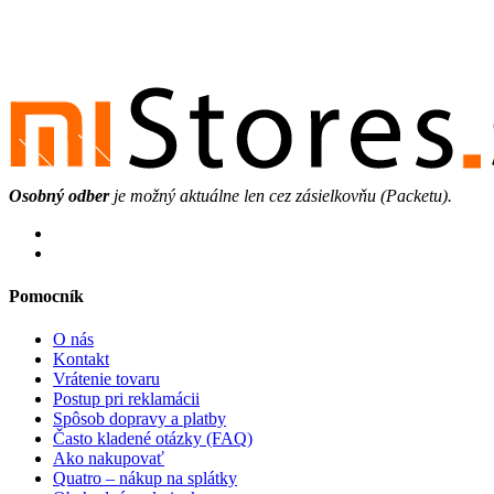
Osobný odber
je možný aktuálne len cez zásielkovňu (Packetu).
Pomocník
O nás
Kontakt
Vrátenie tovaru
Postup pri reklamácii
Spôsob dopravy a platby
Často kladené otázky (FAQ)
Ako nakupovať
Quatro – nákup na splátky