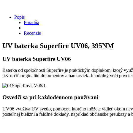
Popis
Poradňa
Recenzie
UV baterka Superfire UV06, 395NM
UV baterka Superfire UV06
Baterka od spoločnosti Superfire je praktickým doplnkom, ktorý využ
tiež určiť originalitu dokumentov a bankoviek. Je odolný voči povet
Osvedčí sa pri každodennom používaní
UV06 využíva UV svetlo, pomocou ktorého môžete vidieť okom nevidit
posteľnej bielizni a falošné doklady, napríklad občianske preukazy