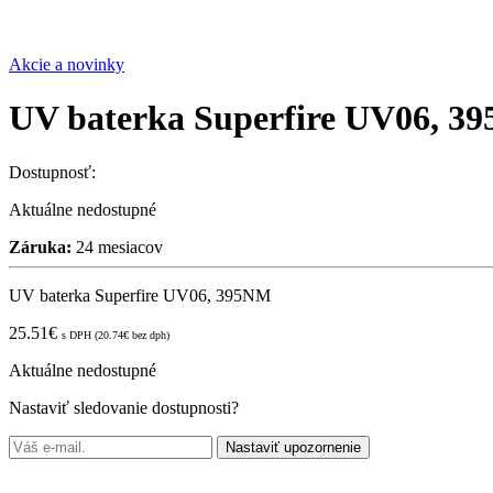
Akcie a novinky
UV baterka Superfire UV06, 3
Dostupnosť:
Aktuálne nedostupné
Záruka:
24 mesiacov
UV baterka Superfire UV06, 395NM
25.51
€
s DPH (
20.74
€
bez dph)
Aktuálne nedostupné
Nastaviť sledovanie dostupnosti?
Nastaviť upozornenie