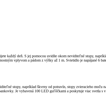
ijete každý deň. S jej pomocou uvidíte okom neviditeľné stopy, naprík
ernostným vplyvom a pádom z výšky až 1 m. Svietidlo je napájané 6 bat
eľné stopy, napríklad škvrny od potravín, stopy zvieracieho moču na k
 a bankovky. Je vybavená 100 LED guľôčkami a poskytuje viac svetla s