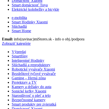
Domácnosť Xiaomi
Smart domácnosť Tuya
Elektrické kolobežky a bicykle
e-mobilita
Smart Hodinky Xiaomi
Slúchadlá
Smart Home
Email:
info(zavinac)miStores.sk - info o obj./podpora
Zobraziť kategórie
Výpredaj
Smartfóny
Inteligentné Hodinky
Slúchadlá a reproduktory
Robotické vysávače Xiaomi
Bezdrôtové tyčové vysávače
Gaming – Herná zóna
Projektory a TV
Kamery a držiaky do auta
Sonické kefky Xiaomi
Starostlivosť o pleť a telo
Bezpečnostné kamery
Smart produkty pre zvieratká
Domácnosť Xiaomi