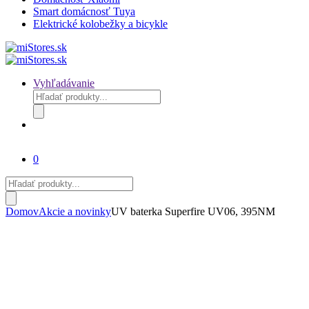
Smart domácnosť Tuya
Elektrické kolobežky a bicykle
Vyhľadávanie
Products
search
0
Products
search
Domov
Akcie a novinky
UV baterka Superfire UV06, 395NM