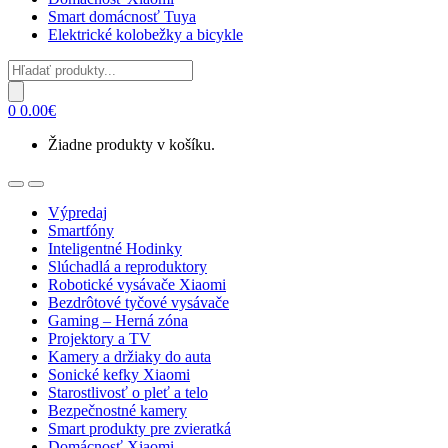
Smart domácnosť Tuya
Elektrické kolobežky a bicykle
Products
search
0
0.00
€
Žiadne produkty v košíku.
Open
Close
Výpredaj
Smartfóny
Inteligentné Hodinky
Slúchadlá a reproduktory
Robotické vysávače Xiaomi
Bezdrôtové tyčové vysávače
Gaming – Herná zóna
Projektory a TV
Kamery a držiaky do auta
Sonické kefky Xiaomi
Starostlivosť o pleť a telo
Bezpečnostné kamery
Smart produkty pre zvieratká
Domácnosť Xiaomi