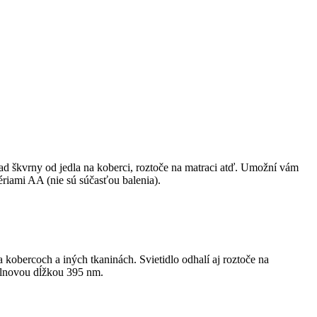
lad škvrny od jedla na koberci, roztoče na matraci atď. Umožní vám
ériami AA (nie sú súčasťou balenia).
obercoch a iných tkaninách. Svietidlo odhalí aj roztoče na
 vlnovou dĺžkou 395 nm.