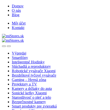
Skip
Skip
Domov
to
to
O nás
navigation
content
Blog
Môj účet
Kontakt
Open
Close
Výpredaj
Smartfóny
Inteligentné Hodinky
Slúchadlá a reproduktory
Robotické vysávače Xiaomi
Bezdrôtové tyčové vysávače
Gaming – Herná zóna
Projektory a TV
Kamery a držiaky do auta
Sonické kefky Xiaomi
Starostlivosť o pleť a telo
Bezpečnostné kamery
Smart produkty pre zvieratká