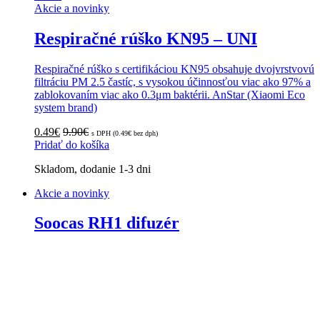
Akcie a novinky
Respiračné rúško KN95 – UNI
Respiračné rúško s certifikáciou KN95 obsahuje dvojvrstvovú
filtráciu PM 2.5 častíc, s vysokou účinnosťou viac ako 97% a
zablokovaním viac ako 0.3μm baktérii. AnStar (Xiaomi Eco
system brand)
0.49
€
9.90
€
s DPH (
0.49
€
bez dph)
Pridať do košíka
Skladom, dodanie 1-3 dni
Akcie a novinky
Soocas RH1 difuzér