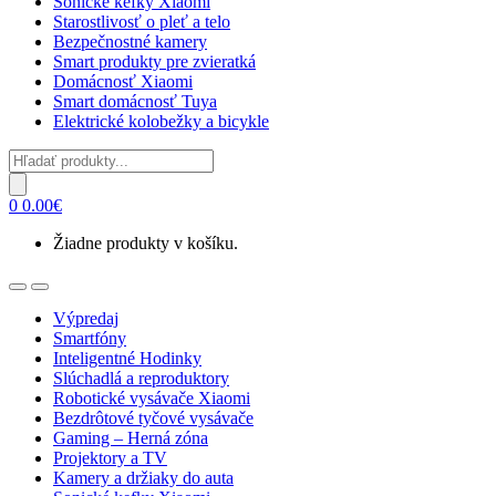
Sonické kefky Xiaomi
Starostlivosť o pleť a telo
Bezpečnostné kamery
Smart produkty pre zvieratká
Domácnosť Xiaomi
Smart domácnosť Tuya
Elektrické kolobežky a bicykle
Products
search
0
0.00
€
Žiadne produkty v košíku.
Open
Close
Výpredaj
Smartfóny
Inteligentné Hodinky
Slúchadlá a reproduktory
Robotické vysávače Xiaomi
Bezdrôtové tyčové vysávače
Gaming – Herná zóna
Projektory a TV
Kamery a držiaky do auta