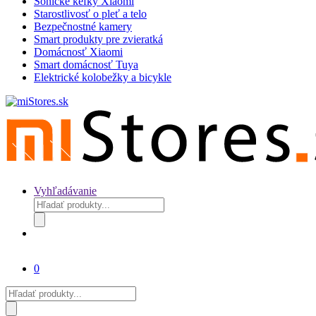
Sonické kefky Xiaomi
Starostlivosť o pleť a telo
Bezpečnostné kamery
Smart produkty pre zvieratká
Domácnosť Xiaomi
Smart domácnosť Tuya
Elektrické kolobežky a bicykle
Vyhľadávanie
Products
search
0
Products
search