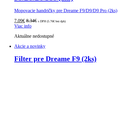
Mopovacie handričky pre Dreame F9/D9/D9 Pro (2ks)
7.09
€
8.34
€
s DPH (
5.76
€
bez dph)
Viac info
Aktuálne nedostupné
Akcie a novinky
Filter pre Dreame F9 (2ks)