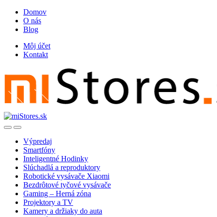
Skip
Skip
Domov
to
to
O nás
navigation
content
Blog
Môj účet
Kontakt
Open
Close
Výpredaj
Smartfóny
Inteligentné Hodinky
Slúchadlá a reproduktory
Robotické vysávače Xiaomi
Bezdrôtové tyčové vysávače
Gaming – Herná zóna
Projektory a TV
Kamery a držiaky do auta