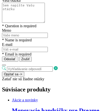
Vaša otázka
* Question is required
Meno
* Name is required
E-mail
* Email is required
Odoslať
Zrušiť
Opýtať sa ->
Zatiaľ nie sú žiadne otázky
Súvisiace produkty
Akcie a novinky
Mopovacie handričky pre Dreame