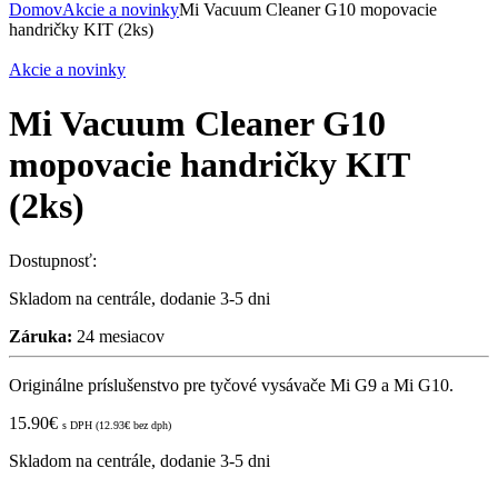
Domov
Akcie a novinky
Mi Vacuum Cleaner G10 mopovacie
handričky KIT (2ks)
Akcie a novinky
Mi Vacuum Cleaner G10
mopovacie handričky KIT
(2ks)
Dostupnosť:
Skladom na centrále, dodanie 3-5 dni
Záruka:
24 mesiacov
Originálne príslušenstvo pre tyčové vysávače Mi G9 a Mi G10.
15.90
€
s DPH (
12.93
€
bez dph)
Skladom na centrále, dodanie 3-5 dni