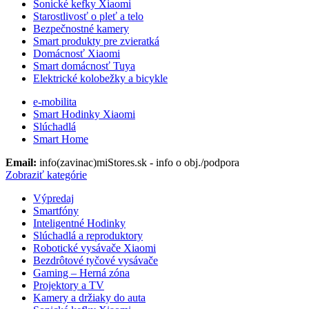
Sonické kefky Xiaomi
Starostlivosť o pleť a telo
Bezpečnostné kamery
Smart produkty pre zvieratká
Domácnosť Xiaomi
Smart domácnosť Tuya
Elektrické kolobežky a bicykle
e-mobilita
Smart Hodinky Xiaomi
Slúchadlá
Smart Home
Email:
info(zavinac)miStores.sk - info o obj./podpora
Zobraziť kategórie
Výpredaj
Smartfóny
Inteligentné Hodinky
Slúchadlá a reproduktory
Robotické vysávače Xiaomi
Bezdrôtové tyčové vysávače
Gaming – Herná zóna
Projektory a TV
Kamery a držiaky do auta