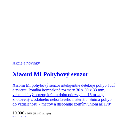
Akcie a novinky
Xiaomi Mi Pohybový senzor
Xiaomi Mi pohybový senzor inteligentne detekuje pohyb ľudí
a zvierat. Ponúka kompaktné rozmery 30 x 30 x 33 mm,
veľmi citlivý senzor, krátku dobu odozvy len 15 ms a je
zhotovený z odolného nehorľavého materiálu. Sníma pohyb
do vzdialenosti 7 metrov a disponuje zorným uhlom až 170°.
19.90
€
s DPH (
16.18
€
bez dph)