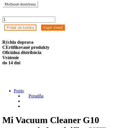
Možnosti doručenia
Mi
Vacuum
Pridať do košíka
Kúpiť ihneď
Cleaner
G10
mopovacie
Rýchla doprava
handričky
CErtifikované produkty
KIT
Oficiálna distribúcia
(2ks)
Vrátenie
quantity
do 14 dní
Popis
Poradňa
Mi Vacuum Cleaner G10