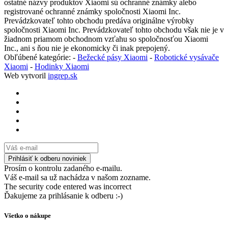
ostatné názvy produktov Xiaomi sú ochranné známky alebo
registrované ochranné známky spoločnosti Xiaomi Inc.
Prevádzkovateľ tohto obchodu predáva originálne výrobky
spoločnosti Xiaomi Inc. Prevádzkovateľ tohto obchodu však nie je v
žiadnom priamom obchodnom vzťahu so spoločnosťou Xiaomi
Inc., ani s ňou nie je ekonomicky či inak prepojený.
Obľúbené kategórie: -
Bežecké pásy Xiaomi
-
Robotické vysávače
Xiaomi
-
Hodinky Xiaomi
Web vytvoril
ingrep.sk
Prosím o kontrolu zadaného e-mailu.
Váš e-mail sa už nachádza v našom zozname.
The security code entered was incorrect
Ďakujeme za prihlásanie k odberu :-)
Všetko o nákupe