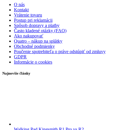
O nás
Kontakt
Vrátenie tovaru
Postup pri reklamácii
Spôsob dopravy a platby
Často kladené otázky (FAQ)
Ako nakupovať
Quatro – nákup na splátky
Obchodné podmienky
Poučenie spotrebiteľa o práve odstúpiť od zmluvy
GDPR
Informácie o cookies
Najnovšie články
Walking Pad Kingsmith R1 Pro vs R2