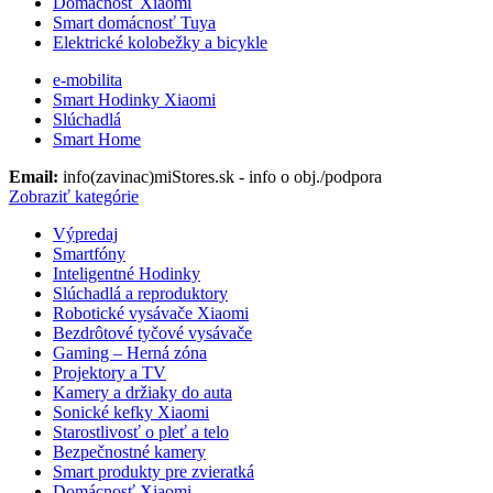
Domácnosť Xiaomi
Smart domácnosť Tuya
Elektrické kolobežky a bicykle
e-mobilita
Smart Hodinky Xiaomi
Slúchadlá
Smart Home
Email:
info(zavinac)miStores.sk - info o obj./podpora
Zobraziť kategórie
Výpredaj
Smartfóny
Inteligentné Hodinky
Slúchadlá a reproduktory
Robotické vysávače Xiaomi
Bezdrôtové tyčové vysávače
Gaming – Herná zóna
Projektory a TV
Kamery a držiaky do auta
Sonické kefky Xiaomi
Starostlivosť o pleť a telo
Bezpečnostné kamery
Smart produkty pre zvieratká
Domácnosť Xiaomi