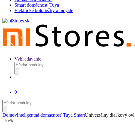
Smart domácnosť Tuya
Elektrické kolobežky a bicykle
Vyhľadávanie
Products
search
0
Products
search
Domov
Inteligentná domácnosť Tuya Smart
Univerzálny diaľkový ov
-
16%