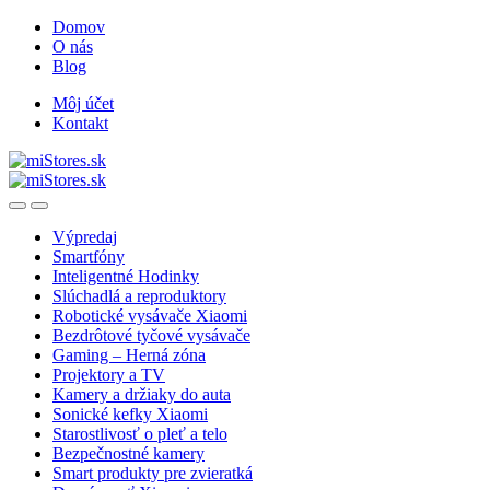
Skip
Skip
Domov
to
to
O nás
navigation
content
Blog
Môj účet
Kontakt
Open
Close
Výpredaj
Smartfóny
Inteligentné Hodinky
Slúchadlá a reproduktory
Robotické vysávače Xiaomi
Bezdrôtové tyčové vysávače
Gaming – Herná zóna
Projektory a TV
Kamery a držiaky do auta
Sonické kefky Xiaomi
Starostlivosť o pleť a telo
Bezpečnostné kamery
Smart produkty pre zvieratká