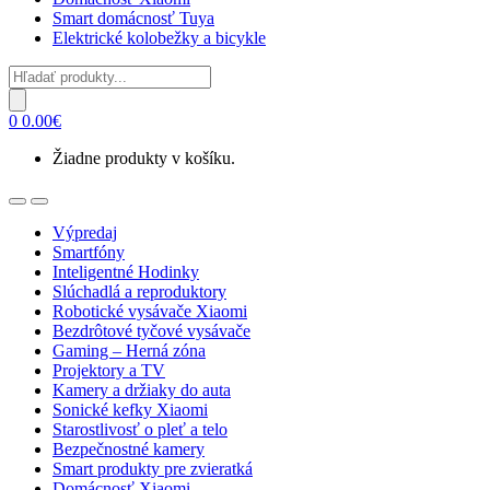
Smart domácnosť Tuya
Elektrické kolobežky a bicykle
Products
search
0
0.00
€
Žiadne produkty v košíku.
Open
Close
Výpredaj
Smartfóny
Inteligentné Hodinky
Slúchadlá a reproduktory
Robotické vysávače Xiaomi
Bezdrôtové tyčové vysávače
Gaming – Herná zóna
Projektory a TV
Kamery a držiaky do auta
Sonické kefky Xiaomi
Starostlivosť o pleť a telo
Bezpečnostné kamery
Smart produkty pre zvieratká
Domácnosť Xiaomi