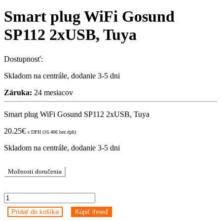
Smart plug WiFi Gosund
SP112 2xUSB, Tuya
Dostupnosť:
Skladom na centrále, dodanie 3-5 dni
Záruka:
24 mesiacov
Smart plug WiFi Gosund SP112 2xUSB, Tuya
20.25
€
s DPH (
16.46
€
bez dph)
Skladom na centrále, dodanie 3-5 dni
Možnosti doručenia
Smart
plug
Pridať do košíka
Kúpiť ihneď
WiFi