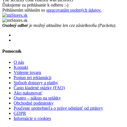
Ďakujeme za prihlásanie k odberu :-)
Prihlásením súhlasím so
spracovaním osobných údajov.
Osobný odber
je možný aktuálne len cez zásielkovňu (Packetu).
Pomocník
O nás
Kontakt
Vrátenie tovaru
Postup pri reklamácii
Spôsob dopravy a platby
Často kladené otázky (FAQ)
Ako nakupovať
Quatro – nákup na splátky
Obchodné podmienky
Poučenie spotrebiteľa o práve odstúpiť od zmluvy
GDPR
Informácie o cookies