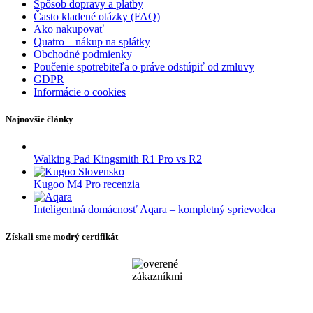
Spôsob dopravy a platby
Často kladené otázky (FAQ)
Ako nakupovať
Quatro – nákup na splátky
Obchodné podmienky
Poučenie spotrebiteľa o práve odstúpiť od zmluvy
GDPR
Informácie o cookies
Najnovšie články
Walking Pad Kingsmith R1 Pro vs R2
Kugoo M4 Pro recenzia
Inteligentná domácnosť Aqara – kompletný sprievodca
Získali sme modrý certifikát