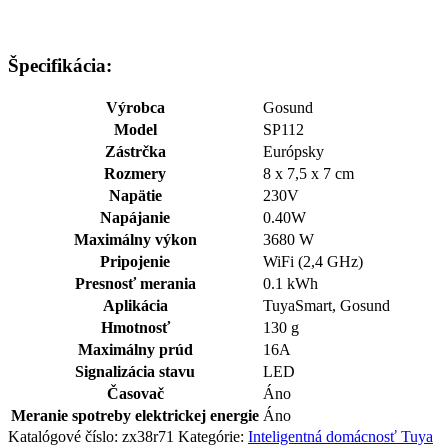
Špecifikácia:
Výrobca
Gosund
Model
SP112
Zástrčka
Európsky
Rozmery
8 x 7,5 x 7 cm
Napätie
230V
Napájanie
0.40W
Maximálny výkon
3680 W
Pripojenie
WiFi (2,4 GHz)
Presnosť merania
0.1 kWh
Aplikácia
TuyaSmart, Gosund
Hmotnosť
130 g
Maximálny prúd
16A
Signalizácia stavu
LED
Časovač
Áno
Meranie spotreby elektrickej energie
Áno
Katalógové číslo:
zx38r71
Kategórie:
Inteligentná domácnosť Tuya