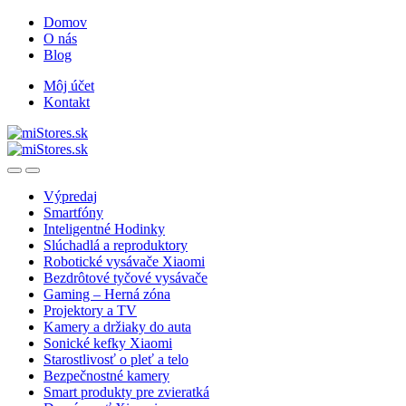
Skip
Skip
Domov
to
to
O nás
navigation
content
Blog
Môj účet
Kontakt
Open
Close
Výpredaj
Smartfóny
Inteligentné Hodinky
Slúchadlá a reproduktory
Robotické vysávače Xiaomi
Bezdrôtové tyčové vysávače
Gaming – Herná zóna
Projektory a TV
Kamery a držiaky do auta
Sonické kefky Xiaomi
Starostlivosť o pleť a telo
Bezpečnostné kamery
Smart produkty pre zvieratká