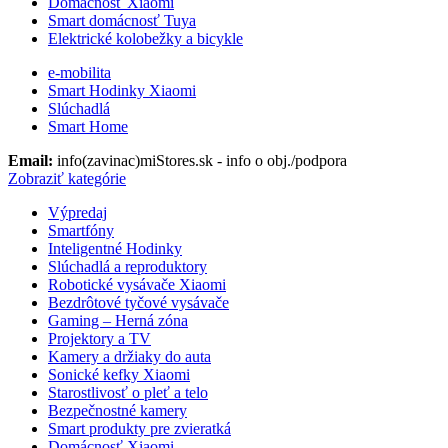
Domácnosť Xiaomi
Smart domácnosť Tuya
Elektrické kolobežky a bicykle
e-mobilita
Smart Hodinky Xiaomi
Slúchadlá
Smart Home
Email:
info(zavinac)miStores.sk - info o obj./podpora
Zobraziť kategórie
Výpredaj
Smartfóny
Inteligentné Hodinky
Slúchadlá a reproduktory
Robotické vysávače Xiaomi
Bezdrôtové tyčové vysávače
Gaming – Herná zóna
Projektory a TV
Kamery a držiaky do auta
Sonické kefky Xiaomi
Starostlivosť o pleť a telo
Bezpečnostné kamery
Smart produkty pre zvieratká
Domácnosť Xiaomi