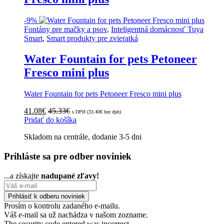
-
9%
Fontány pre mačky a psov
,
Inteligentná domácnosť Tuya
Smart
,
Smart produkty pre zvieratká
Water Fountain for pets Petoneer
Fresco mini plus
Water Fountain for pets Petoneer Fresco mini plus
41.08
€
45.33
€
s DPH (
33.40
€
bez dph)
Pridať do košíka
Skladom na centrále, dodanie 3-5 dni
Prihláste sa pre odber noviniek
...a získajte
nadupané zľavy!
Prosím o kontrolu zadaného e-mailu.
Váš e-mail sa už nachádza v našom zozname.
The security code entered was incorrect