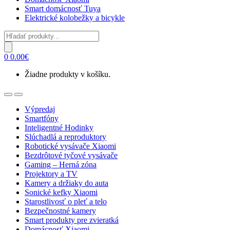
Smart domácnosť Tuya
Elektrické kolobežky a bicykle
Products
search
0
0.00
€
Žiadne produkty v košíku.
Open
Close
Výpredaj
Smartfóny
Inteligentné Hodinky
Slúchadlá a reproduktory
Robotické vysávače Xiaomi
Bezdrôtové tyčové vysávače
Gaming – Herná zóna
Projektory a TV
Kamery a držiaky do auta
Sonické kefky Xiaomi
Starostlivosť o pleť a telo
Bezpečnostné kamery
Smart produkty pre zvieratká
Domácnosť Xiaomi