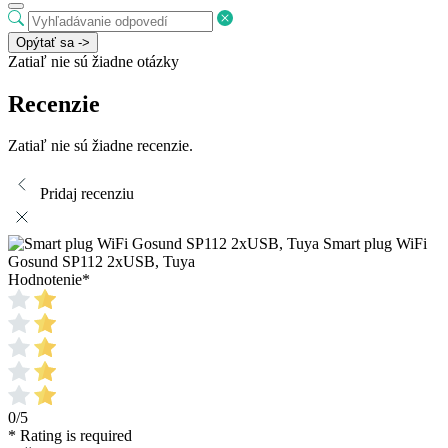
Opýtať sa ->
Zatiaľ nie sú žiadne otázky
Recenzie
Zatiaľ nie sú žiadne recenzie.
Pridaj recenziu
Smart plug WiFi
Gosund SP112 2xUSB, Tuya
Hodnotenie
*
0/5
* Rating is required