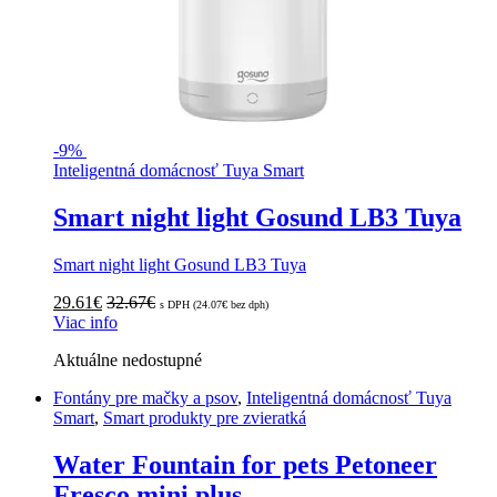
-
9%
Inteligentná domácnosť Tuya Smart
Smart night light Gosund LB3 Tuya
Smart night light Gosund LB3 Tuya
29.61
€
32.67
€
s DPH (
24.07
€
bez dph)
Viac info
Aktuálne nedostupné
Fontány pre mačky a psov
,
Inteligentná domácnosť Tuya
Smart
,
Smart produkty pre zvieratká
Water Fountain for pets Petoneer
Fresco mini plus