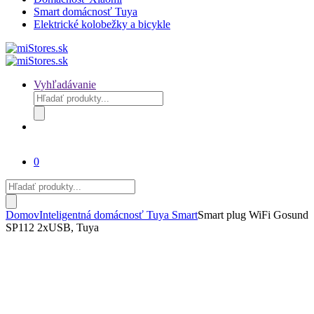
Smart domácnosť Tuya
Elektrické kolobežky a bicykle
Vyhľadávanie
Products
search
0
Products
search
Domov
Inteligentná domácnosť Tuya Smart
Smart plug WiFi Gosund
SP112 2xUSB, Tuya