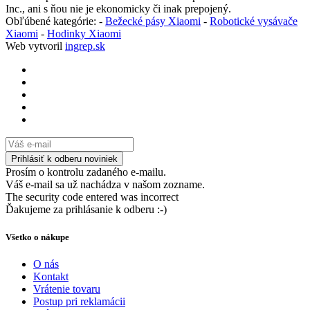
Inc., ani s ňou nie je ekonomicky či inak prepojený.
Obľúbené kategórie: -
Bežecké pásy Xiaomi
-
Robotické vysávače
Xiaomi
-
Hodinky Xiaomi
Web vytvoril
ingrep.sk
Prosím o kontrolu zadaného e-mailu.
Váš e-mail sa už nachádza v našom zozname.
The security code entered was incorrect
Ďakujeme za prihlásanie k odberu :-)
Všetko o nákupe
O nás
Kontakt
Vrátenie tovaru
Postup pri reklamácii