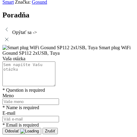
Smart
Značka:
Gosund
Poradňa
Opýtať sa ->
Smart plug WiFi
Gosund SP112 2xUSB, Tuya
Vaša otázka
* Question is required
Meno
* Name is required
E-mail
* Email is required
Odoslať
Zrušiť