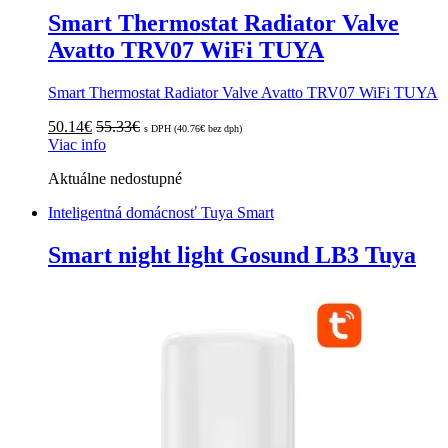
Smart Thermostat Radiator Valve
Avatto TRV07 WiFi TUYA
Smart Thermostat Radiator Valve Avatto TRV07 WiFi TUYA
50.14
€
55.33
€
s DPH (
40.76
€
bez dph)
Viac info
Aktuálne nedostupné
Inteligentná domácnosť Tuya Smart
Smart night light Gosund LB3 Tuya