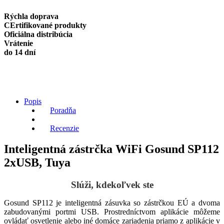
Gosund
SP112
Rýchla doprava
2xUSB,
CErtifikované produkty
Tuya
Oficiálna distribúcia
quantity
Vrátenie
do 14 dní
Popis
Poradňa
Recenzie
Inteligentná zástrčka WiFi Gosund SP112
2xUSB, Tuya
Slúži, kdekoľvek ste
Gosund SP112 je inteligentná zásuvka so zástrčkou EÚ a dvoma
zabudovanými portmi USB. Prostredníctvom aplikácie môžeme
ovládať osvetlenie alebo iné domáce zariadenia priamo z aplikácie v