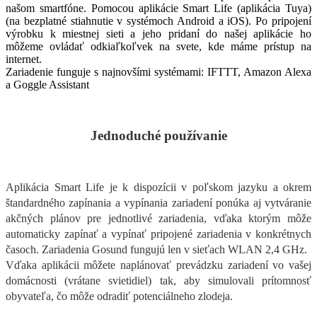
našom smartfóne. Pomocou aplikácie Smart Life (aplikácia Tuya)
(na bezplatné stiahnutie v systémoch Android a iOS). Po pripojení
výrobku k miestnej sieti a jeho pridaní do našej aplikácie ho
môžeme ovládať odkiaľkoľvek na svete, kde máme prístup na
internet.
Zariadenie funguje s najnovšími systémami: IFTTT, Amazon Alexa
a Goggle Assistant
Jednoduché používanie
Aplikácia Smart Life je k dispozícii v poľskom jazyku a okrem
štandardného zapínania a vypínania zariadení ponúka aj vytváranie
akčných plánov pre jednotlivé zariadenia, vďaka ktorým môže
automaticky zapínať a vypínať pripojené zariadenia v konkrétnych
časoch. Zariadenia Gosund fungujú len v sieťach WLAN 2,4 GHz.
Vďaka aplikácii môžete naplánovať prevádzku zariadení vo vašej
domácnosti (vrátane svietidiel) tak, aby simulovali prítomnosť
obyvateľa, čo môže odradiť potenciálneho zlodeja.