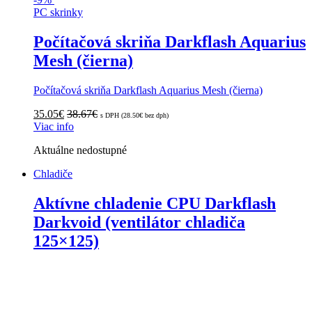
PC skrinky
Počítačová skriňa Darkflash Aquarius
Mesh (čierna)
Počítačová skriňa Darkflash Aquarius Mesh (čierna)
35.05
€
38.67
€
s DPH (
28.50
€
bez dph)
Viac info
Aktuálne nedostupné
Chladiče
Aktívne chladenie CPU Darkflash
Darkvoid (ventilátor chladiča
125×125)