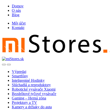
Skip
Skip
Domov
to
to
O nás
navigation
content
Blog
Môj účet
Kontakt
Open
Close
Výpredaj
Smartfóny
Inteligentné Hodinky
Slúchadlá a reproduktory
Robotické vysávače Xiaomi
Bezdrôtové tyčové vysávače
Gaming – Herná zóna
Projektory a TV
Kamery a držiaky do auta