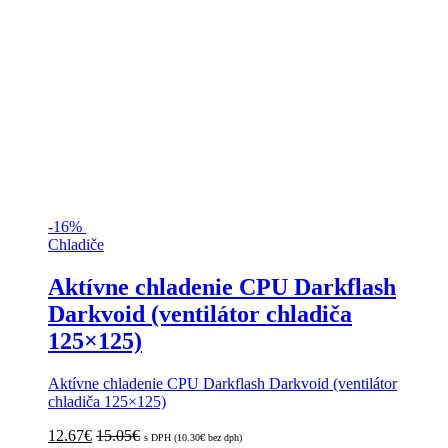
-
16%
Chladiče
Aktívne chladenie CPU Darkflash
Darkvoid (ventilátor chladiča
125×125)
Aktívne chladenie CPU Darkflash Darkvoid (ventilátor
chladiča 125×125)
12.67
€
15.05
€
s DPH (
10.30
€
bez dph)