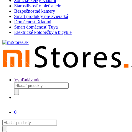
Sonické kefky Xiaomi
Starostlivosť o pleť a telo
Bezpečnostné kamery
Smart produkty pre zvieratká
Domácnosť Xiaomi
Smart domácnosť Tuya
Elektrické kolobežky a bicykle
Vyhľadávanie
Products
search
0
Products
search