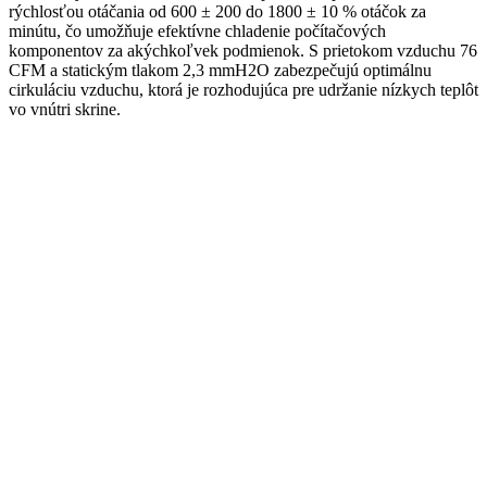
rýchlosťou otáčania od 600 ± 200 do 1800 ± 10 % otáčok za
minútu, čo umožňuje efektívne chladenie počítačových
komponentov za akýchkoľvek podmienok. S prietokom vzduchu 76
CFM a statickým tlakom 2,3 mmH2O zabezpečujú optimálnu
cirkuláciu vzduchu, ktorá je rozhodujúca pre udržanie nízkych teplôt
vo vnútri skrine.