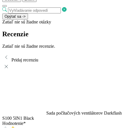
Opýtať sa ->
Zatiaľ nie sú žiadne otázky
Recenzie
Zatiaľ nie sú žiadne recenzie.
Pridaj recenziu
Sada počítačových ventilátorov Darkflash
S100 5IN1 Black
Hodnotenie
*