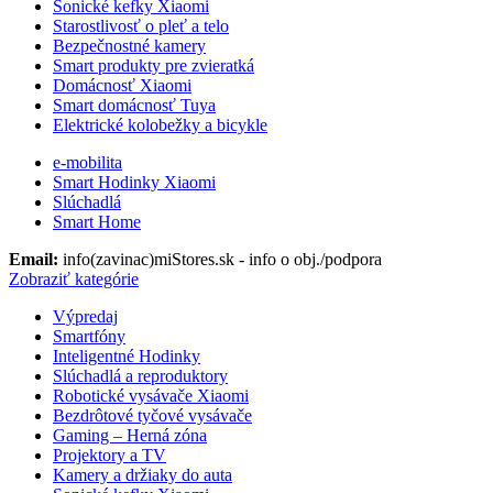
Sonické kefky Xiaomi
Starostlivosť o pleť a telo
Bezpečnostné kamery
Smart produkty pre zvieratká
Domácnosť Xiaomi
Smart domácnosť Tuya
Elektrické kolobežky a bicykle
e-mobilita
Smart Hodinky Xiaomi
Slúchadlá
Smart Home
Email:
info(zavinac)miStores.sk - info o obj./podpora
Zobraziť kategórie
Výpredaj
Smartfóny
Inteligentné Hodinky
Slúchadlá a reproduktory
Robotické vysávače Xiaomi
Bezdrôtové tyčové vysávače
Gaming – Herná zóna
Projektory a TV
Kamery a držiaky do auta