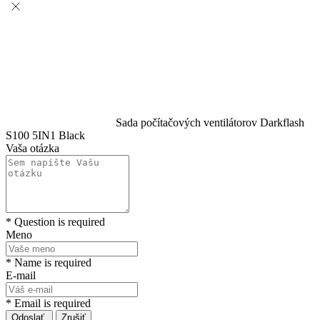
Sada počítačových ventilátorov Darkflash
S100 5IN1 Black
Vaša otázka
* Question is required
Meno
* Name is required
E-mail
* Email is required
Odoslať
Zrušiť