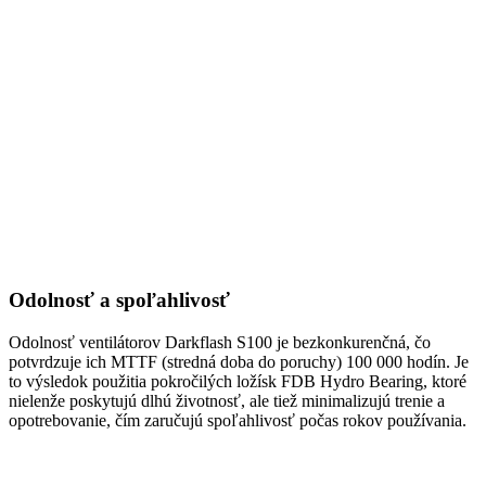
Odolnosť a spoľahlivosť
Odolnosť ventilátorov Darkflash S100 je bezkonkurenčná, čo
potvrdzuje ich MTTF (stredná doba do poruchy) 100 000 hodín. Je
to výsledok použitia pokročilých ložísk FDB Hydro Bearing, ktoré
nielenže poskytujú dlhú životnosť, ale tiež minimalizujú trenie a
opotrebovanie, čím zaručujú spoľahlivosť počas rokov používania.