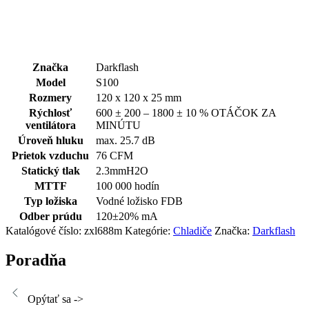
Značka
Darkflash
Model
S100
Rozmery
120 x 120 x 25 mm
Rýchlosť
600 ± 200 – 1800 ± 10 % OTÁČOK ZA
ventilátora
MINÚTU
Úroveň hluku
max. 25.7 dB
Prietok vzduchu
76 CFM
Statický tlak
2.3mmH2O
MTTF
100 000 hodín
Typ ložiska
Vodné ložisko FDB
Odber prúdu
120±20% mA
Katalógové číslo:
zxl688m
Kategórie:
Chladiče
Značka:
Darkflash
Poradňa
Opýtať sa ->