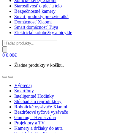
Sonické kefky Xiaomi
Starostlivosť o pleť a telo
Bezpečnostné kamery
Smart produkty pre zvieratká
Domácnosť Xiaomi
Smart domácnosť Tuya
Elektrické kolobežky a bicykle
Products
search
0
0.00
€
Žiadne produkty v košíku.
Open
Close
Výpredaj
Smartfóny
Inteligentné Hodinky
Slúchadlá a reproduktory
Robotické vysávače Xiaomi
Bezdrôtové tyčové vysávače
Gaming – Herná zóna
Projektory a TV
Kamery a držiaky do auta