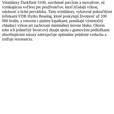
Ventilátory Darkflash S100, navrhnuté precízne a inovatívne, sú
vynikajúcou voľbou pre používateľov, ktorí hľadajú výkon,
odolnosť a tichú prevádzku. Tieto ventilátory, vybavené pokročilými
ložiskami FDB Hydro Bearing, ktoré poskytujú životnosť až 100
000 hodín, a rotorom s piatimi lopatkami, ponúkajú výnimočný
chladiaci výkon pri zachovaní minimálnej úrovne hluku. Okrem
toho ich jedinečný štvorcový dizajn spolu s gumovými podložkami
absorbujúcimi nárazy zabezpečuje optimálne prúdenie vzduchu a
znižuje rezonanciu.