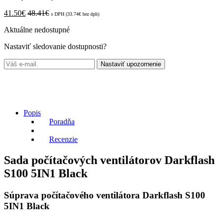
41.50
€
48.41
€
s DPH (
33.74
€
bez dph)
Aktuálne nedostupné
Nastaviť sledovanie dostupnosti?
Nastaviť upozornenie
Popis
Poradňa
Recenzie
Sada počítačových ventilátorov Darkflash
S100 5IN1 Black
Súprava počítačového ventilátora Darkflash S100
5IN1 Black