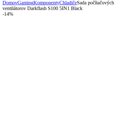
Domov
Gaming
Komponenty
Chladiče
Sada počítačových
ventilátorov Darkflash S100 5IN1 Black
-
14%