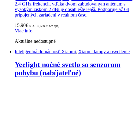
2.4 GHz frekencii, vďaka dvom zabudovaným anténam s
vysokým ziskom 2 dBi je dosah ešte lepší. Podporuje až 64
pripojených zariadení v reálnom čase.
15.90
€
s DPH (
12.93
€
bez dph)
Viac info
Aktuálne nedostupné
Inteligentná domácnosť Xiaomi
,
Xiaomi lampy a osvetlenie
Yeelight nočné svetlo so senzorom
pohybu (nabíjateľné)