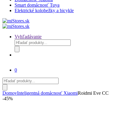
Smart domácnosť Tuya
Elektrické kolobežky a bicykle
Vyhľadávanie
Products
search
0
Products
search
Domov
Inteligentná domácnosť Xiaomi
Roidmi Eve CC
-
45%