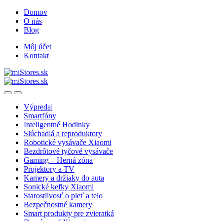
Skip
Skip
Domov
to
to
O nás
navigation
content
Blog
Môj účet
Kontakt
Open
Close
Výpredaj
Smartfóny
Inteligentné Hodinky
Slúchadlá a reproduktory
Robotické vysávače Xiaomi
Bezdrôtové tyčové vysávače
Gaming – Herná zóna
Projektory a TV
Kamery a držiaky do auta
Sonické kefky Xiaomi
Starostlivosť o pleť a telo
Bezpečnostné kamery
Smart produkty pre zvieratká