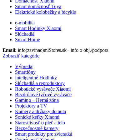
Domácnosť Xiaomi
Smart domácnosť Tuya
Elektrické kolobežky a bicykle
e-mobilita
Smart Hodinky Xiaomi
Slúchadlá
Smart Home
Email:
info(zavinac)miStores.sk - info o obj./podpora
Zobraziť kategórie
Výpredaj
Smartfóny
Inteligentné Hodinky
Slúchadlá a reproduktory
Robotické vysávače Xiaomi
Bezdrôtové tyčové vysávače
Gaming – Herná zóna
Projektory a TV
Kamery a držiaky do auta
Sonické kefky Xiaomi
Starostlivosť o pleť a telo
Bezpečnostné kamery
Smart produkty pre zvieratká
Domácnosť Xiaomi