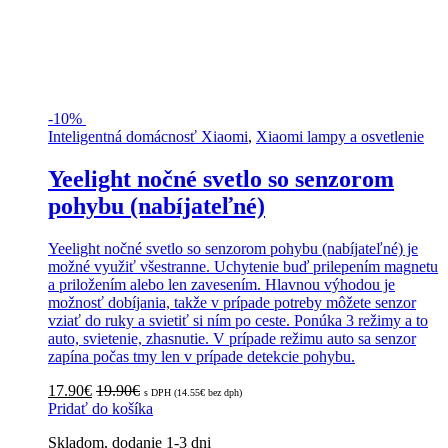
-
10%
Inteligentná domácnosť Xiaomi
,
Xiaomi lampy a osvetlenie
Yeelight nočné svetlo so senzorom
pohybu (nabíjateľné)
Yeelight nočné svetlo so senzorom pohybu (nabíjateľné) je
možné využiť všestranne. Uchytenie buď prilepením magnetu
a priložením alebo len zavesením. Hlavnou výhodou je
možnosť dobíjania, takže v prípade potreby môžete senzor
vziať do ruky a svietiť si ním po ceste. Ponúka 3 režimy a to
auto, svietenie, zhasnutie. V prípade režimu auto sa senzor
zapína počas tmy len v prípade detekcie pohybu.
17.90
€
19.90
€
s DPH (
14.55
€
bez dph)
Pridať do košíka
Skladom, dodanie 1-3 dni