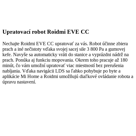
Upratovací robot Roidmi EVE CC
Nechajte Roidmi EVE CC upratovať za vás. Robot účinne zbiera
prach a iné nečistoty vďaka svojej sacej sile 3 800 Pa a gumovej
kefe. Navyše sa automaticky vráti do stanice a vyprázdni nádrž na
prach. Ponúka aj funkciu mopovania. Okrem toho pracuje až 180
minút, čo vám umožní upratovať viac miestností bez prerušenia
nabíjania. Vďaka navigácii LDS sa ľahko pohybuje po byte a
aplikácie Mi Home a Roidmi umožňujú diaľkové ovládanie robota a
úpravu nastavení.