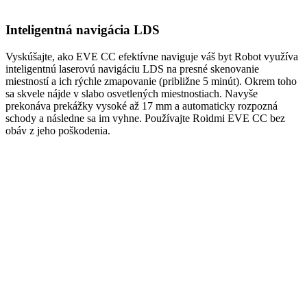
Inteligentná navigácia LDS
Vyskúšajte, ako EVE CC efektívne naviguje váš byt Robot využíva
inteligentnú laserovú navigáciu LDS na presné skenovanie
miestností a ich rýchle zmapovanie (približne 5 minút). Okrem toho
sa skvele nájde v slabo osvetlených miestnostiach. Navyše
prekonáva prekážky vysoké až 17 mm a automaticky rozpozná
schody a následne sa im vyhne. Používajte Roidmi EVE CC bez
obáv z jeho poškodenia.