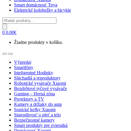
Smart domácnosť Tuya
Elektrické kolobežky a bicykle
Products
search
0
0.00
€
Žiadne produkty v košíku.
Open
Close
Výpredaj
Smartfóny
Inteligentné Hodinky
Slúchadlá a reproduktory
Robotické vysávače Xiaomi
Bezdrôtové tyčové vysávače
Gaming – Herná zóna
Projektory a TV
Kamery a držiaky do auta
Sonické kefky Xiaomi
Starostlivosť o pleť a telo
Bezpečnostné kamery
Smart produkty pre zvieratká
Domácnosť Xiaomi