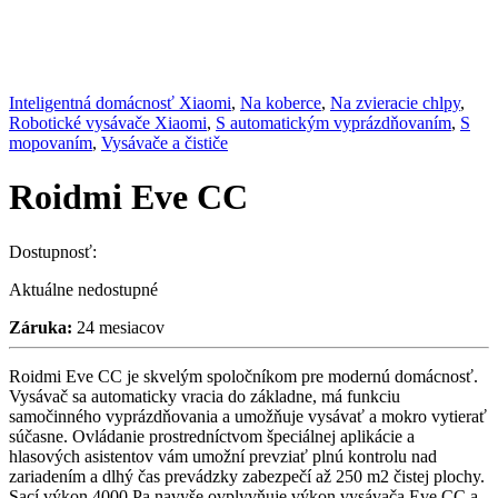
Inteligentná domácnosť Xiaomi
,
Na koberce
,
Na zvieracie chlpy
,
Robotické vysávače Xiaomi
,
S automatickým vyprázdňovaním
,
S
mopovaním
,
Vysávače a čističe
Roidmi Eve CC
Dostupnosť:
Aktuálne nedostupné
Záruka:
24 mesiacov
Roidmi Eve CC je skvelým spoločníkom pre modernú domácnosť.
Vysávač sa automaticky vracia do základne, má funkciu
samočinného vyprázdňovania a umožňuje vysávať a mokro vytierať
súčasne. Ovládanie prostredníctvom špeciálnej aplikácie a
hlasových asistentov vám umožní prevziať plnú kontrolu nad
zariadením a dlhý čas prevádzky zabezpečí až 250 m2 čistej plochy.
Sací výkon 4000 Pa navyše ovplyvňuje výkon vysávača Eve CC a