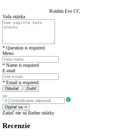
Roidmi Eve CC
Vaša otázka
* Question is required
Meno
* Name is required
E-mail
* Email is required
Odoslať
Zrušiť
Opýtať sa ->
Zatiaľ nie sú žiadne otázky
Recenzie