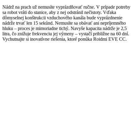
Nádrž na prach už nemusíte vyprázdňovať ručne. V prípade potreby
sa robot vráti do stanice, aby z nej odstránil nečistoty. Vďaka
dômyselnej konštrukcii vzduchového kanála bude vyprázdnenie
nádrže trvať len 15 sekúnd. Nemusíte sa obávať ani nepríjemného
hluku – proces je mimoriadne tichý. Navyše kapacita nádrže je 2,5
litra, čo znižuje frekvenciu jej výmeny – vystačí približne na 60 dní.
Vychutnajte si inovatívne riešenia, ktoré ponúka Roidmi EVE CC.