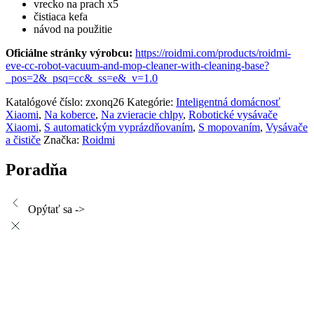
vrecko na prach x5
čistiaca kefa
návod na použitie
Oficiálne stránky výrobcu:
https://roidmi.com/products/roidmi-
eve-cc-robot-vacuum-and-mop-cleaner-with-cleaning-base?
_pos=2&_psq=cc&_ss=e&_v=1.0
Katalógové číslo:
zxonq26
Kategórie:
Inteligentná domácnosť
Xiaomi
,
Na koberce
,
Na zvieracie chlpy
,
Robotické vysávače
Xiaomi
,
S automatickým vyprázdňovaním
,
S mopovaním
,
Vysávače
a čističe
Značka:
Roidmi
Poradňa
Opýtať sa ->