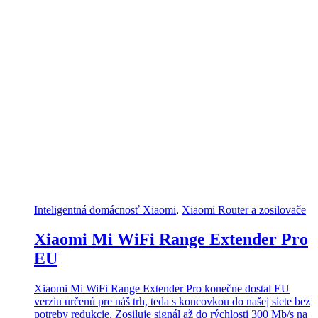
Inteligentná domácnosť Xiaomi
,
Xiaomi Router a zosilovače
Xiaomi Mi WiFi Range Extender Pro
EU
Xiaomi Mi WiFi Range Extender Pro konečne dostal EU
verziu určenú pre náš trh, teda s koncovkou do našej siete bez
potreby redukcie. Zosiluje signál až do rýchlosti 300 Mb/s na