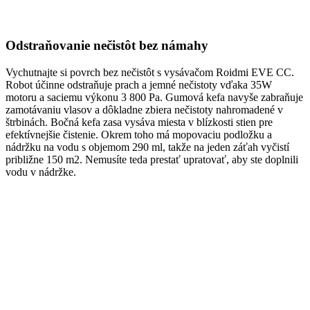
Odstraňovanie nečistôt bez námahy
Vychutnajte si povrch bez nečistôt s vysávačom Roidmi EVE CC.
Robot účinne odstraňuje prach a jemné nečistoty vďaka 35W
motoru a saciemu výkonu 3 800 Pa. Gumová kefa navyše zabraňuje
zamotávaniu vlasov a dôkladne zbiera nečistoty nahromadené v
štrbinách. Bočná kefa zasa vysáva miesta v blízkosti stien pre
efektívnejšie čistenie. Okrem toho má mopovaciu podložku a
nádržku na vodu s objemom 290 ml, takže na jeden záťah vyčistí
približne 150 m2. Nemusíte teda prestať upratovať, aby ste doplnili
vodu v nádržke.