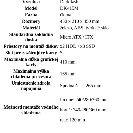
Výrobca
Darkflash
Model
DK415M
Farba
čierna
Rozmery
450 x 210 x 450 mm
Materiál
železo, ABS, tvrdené sklo
Štandardná základná
Micro ATX / ITX
doska
Priestory na montáž diskov
x2 HDD / x3 SSD
Slot pre rozširujúce karty
5
Maximálna dĺžka grafickej
410 mm
karty
Maximálna výška
165 mm
chladenia procesora
Umiestnenie zdroja
Spodná časť, 265 mm
napájania
Predné: 240/280/360 mm;
Možnosti montáže vodného
horná: 240/280/360 mm;
chladenia
rear: 120 mm