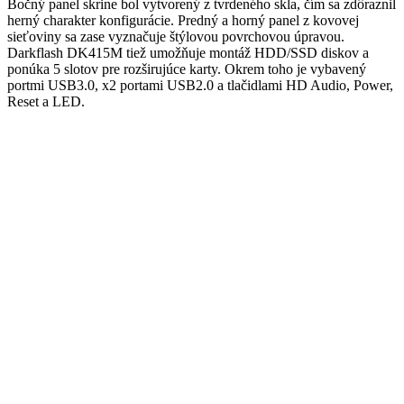
Bočný panel skrine bol vytvorený z tvrdeného skla, čím sa zdôraznil
herný charakter konfigurácie. Predný a horný panel z kovovej
sieťoviny sa zase vyznačuje štýlovou povrchovou úpravou.
Darkflash DK415M tiež umožňuje montáž HDD/SSD diskov a
ponúka 5 slotov pre rozširujúce karty. Okrem toho je vybavený
portmi USB3.0, x2 portami USB2.0 a tlačidlami HD Audio, Power,
Reset a LED.