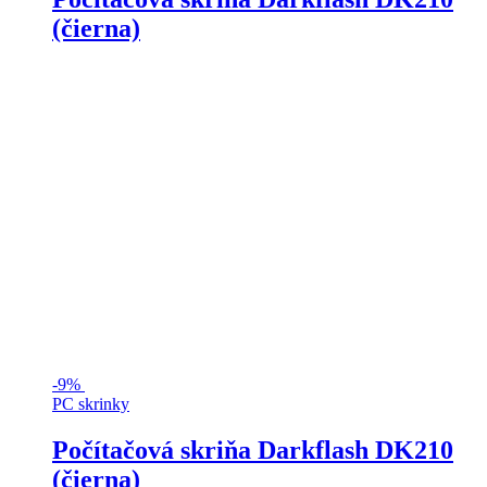
(čierna)
-
9%
PC skrinky
Počítačová skriňa Darkflash DK210
(čierna)