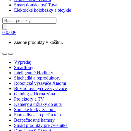
Smart domácnosť Tuya
Elektrické kolobežky a bicykle
Products
search
0
0.00
€
Žiadne produkty v košíku.
Open
Close
Výpredaj
Smartfóny
Inteligentné Hodinky
Slúchadlá a reproduktory
Robotické vysávače Xiaomi
Bezdrôtové tyčové vysávače
Gaming – Herná zóna
Projektory a TV
Kamery a držiaky do auta
Sonické kefky Xiaomi
Starostlivosť o pleť a telo
Bezpečnostné kamery
Smart produkty pre zvieratká
Domácnosť Xiaomi