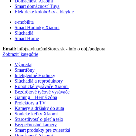
Domácnosť Xiaomi
Smart domácnosť Tuya
Elektrické kolobežky a bicykle
e-mobilita
Smart Hodinky Xiaomi
Slúchadlá
Smart Home
Email:
info(zavinac)miStores.sk - info o obj./podpora
Zobraziť kategórie
Výpredaj
Smartfóny
Inteligentné Hodinky
Slúchadlá a reproduktory
Robotické vysávače Xiaomi
Bezdrôtové tyčové vysávače
Gaming – Herná zóna
Projektory a TV
Kamery a držiaky do auta
Sonické kefky Xiaomi
Starostlivosť o pleť a telo
Bezpečnostné kamery
Smart produkty pre zvieratká
Domácnosť Xiaomi