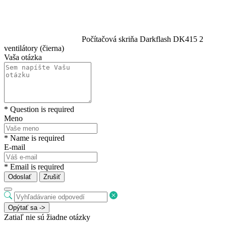
Počítačová skriňa Darkflash DK415 2
ventilátory (čierna)
Vaša otázka
* Question is required
Meno
* Name is required
E-mail
* Email is required
Odoslať
Zrušiť
Opýtať sa ->
Zatiaľ nie sú žiadne otázky