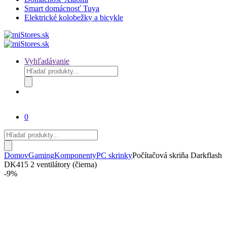
Smart domácnosť Tuya
Elektrické kolobežky a bicykle
Vyhľadávanie
Products
search
0
Products
search
Domov
Gaming
Komponenty
PC skrinky
Počítačová skriňa Darkflash
DK415 2 ventilátory (čierna)
-
9%