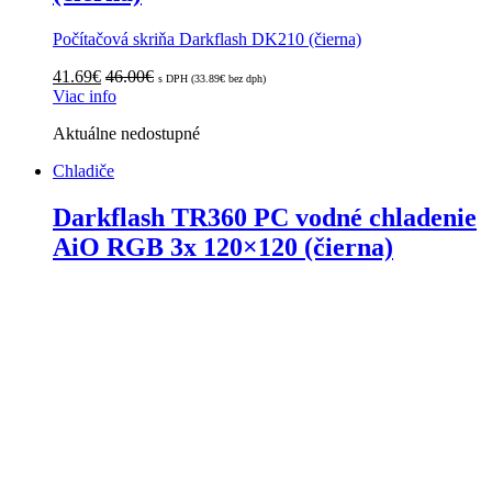
Počítačová skriňa Darkflash DK210 (čierna)
41.69
€
46.00
€
s DPH (
33.89
€
bez dph)
Viac info
Aktuálne nedostupné
Chladiče
Darkflash TR360 PC vodné chladenie
AiO RGB 3x 120×120 (čierna)