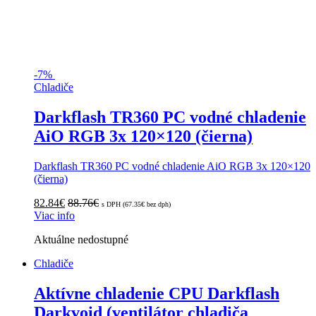
-
7%
Chladiče
Darkflash TR360 PC vodné chladenie
AiO RGB 3x 120×120 (čierna)
Darkflash TR360 PC vodné chladenie AiO RGB 3x 120×120
(čierna)
82.84
€
88.76
€
s DPH (
67.35
€
bez dph)
Viac info
Aktuálne nedostupné
Chladiče
Aktívne chladenie CPU Darkflash
Darkvoid (ventilátor chladiča