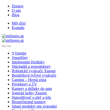
Skip
Skip
Domov
to
to
O nás
navigation
content
Blog
Môj účet
Kontakt
Open
Close
Výpredaj
Smartfóny
Inteligentné Hodinky
Slúchadlá a reproduktory
Robotické vysávače Xiaomi
Bezdrôtové tyčové vysávače
Gaming – Herná zóna
Projektory a TV
Kamery a držiaky do auta
Sonické kefky Xiaomi
Starostlivosť o pleť a telo
Bezpečnostné kamery
Smart produkty pre zvieratká