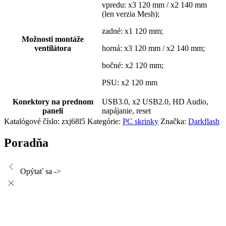
vpredu: x3 120 mm / x2 140 mm
(len verzia Mesh);
zadné: x1 120 mm;
Možnosti montáže
ventilátora
horná: x3 120 mm / x2 140 mm;
bočné: x2 120 mm;
PSU: x2 120 mm
Konektory na prednom
USB3.0, x2 USB2.0, HD Audio,
paneli
napájanie, reset
Katalógové číslo:
zxj68l5
Kategórie:
PC skrinky
Značka:
Darkflash
Poradňa
Opýtať sa ->