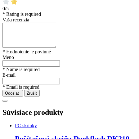
0/5
* Rating is required
Vaša recenzia
* Hodnotenie je povinné
Meno
* Name is required
E-mail
* Email is required
Odoslať
Zrušiť
Súvisiace produkty
PC skrinky
Počítačová skriňa Darkflash DK210