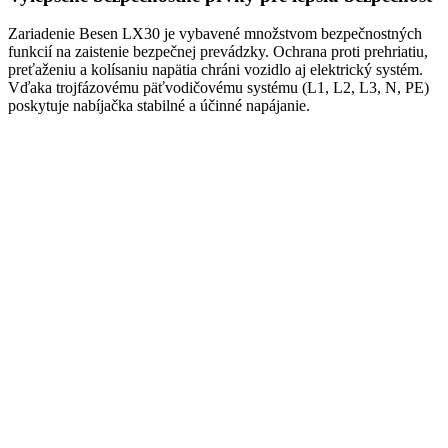
Zariadenie Besen LX30 je vybavené množstvom bezpečnostných
funkcií na zaistenie bezpečnej prevádzky. Ochrana proti prehriatiu,
preťaženiu a kolísaniu napätia chráni vozidlo aj elektrický systém.
Vďaka trojfázovému päťvodičovému systému (L1, L2, L3, N, PE)
poskytuje nabíjačka stabilné a účinné napájanie.