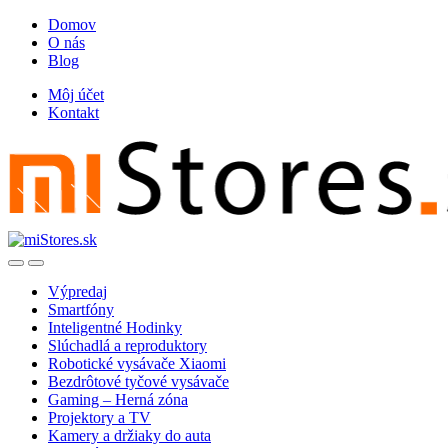
Skip
Skip
Domov
to
to
O nás
navigation
content
Blog
Môj účet
Kontakt
Open
Close
Výpredaj
Smartfóny
Inteligentné Hodinky
Slúchadlá a reproduktory
Robotické vysávače Xiaomi
Bezdrôtové tyčové vysávače
Gaming – Herná zóna
Projektory a TV
Kamery a držiaky do auta