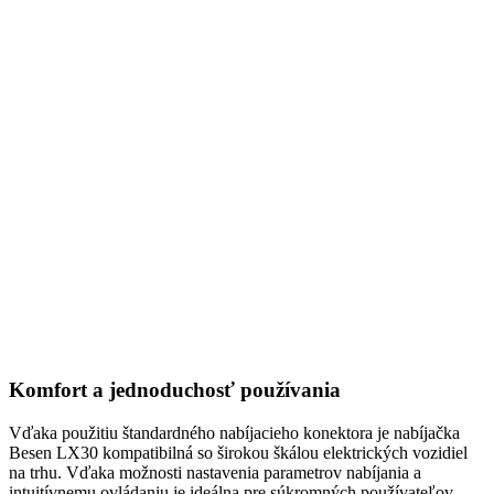
Komfort a jednoduchosť používania
Vďaka použitiu štandardného nabíjacieho konektora je nabíjačka
Besen LX30 kompatibilná so širokou škálou elektrických vozidiel
na trhu. Vďaka možnosti nastavenia parametrov nabíjania a
intuitívnemu ovládaniu je ideálna pre súkromných používateľov,