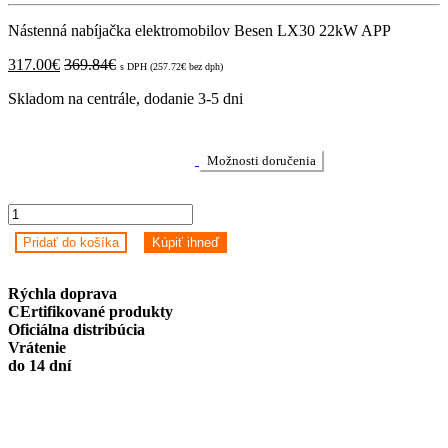
Nástenná nabíjačka elektromobilov Besen LX30 22kW APP
317.00
€
369.84
€
s DPH (
257.72
€
bez dph)
Skladom na centrále, dodanie 3-5 dni
Možnosti doručenia
Nástenná
nabíjačka
Pridať do košíka
Kúpiť ihneď
elektromobilov
Besen
LX30
Rýchla doprava
22kW
CErtifikované produkty
APP
Oficiálna distribúcia
quantity
Vrátenie
do 14 dní