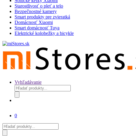
Sonické kefky Xiaomi
Starostlivosť o pleť a telo
Bezpečnostné kamery
Smart produkty pre zvieratká
Domácnosť Xiaomi
Smart domácnosť Tuya
Elektrické kolobežky a bicykle
Vyhľadávanie
Products
search
0
Products
search