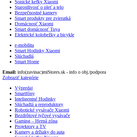
Sonické kefky Xiaomi
Starostlivosť o pleť a telo
Bezpečnostné kamery
Smart produkty pre zvieratká
Domácnosť Xiaomi
Smart domácnosť Tuya
Elektrické kolobežky a bicykle
e-mobilita
Smart Hodinky Xiaomi
Slúchadlá
Smart Home
Email:
info(zavinac)miStores.sk - info o obj./podpora
Zobraziť kategórie
Výpredaj
Smartfóny
Inteligentné Hodinky
Slúchadlá a reproduktory
Robotické vysávače Xiaomi
Bezdrôtové tyčové vysávače
Gaming – Herná zóna
Projektory a TV
Kamery a držiaky do auta