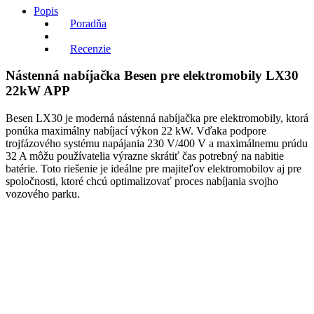
Popis
Poradňa
Recenzie
Nástenná nabíjačka Besen pre elektromobily LX30
22kW APP
Besen LX30 je moderná nástenná nabíjačka pre elektromobily, ktorá
ponúka maximálny nabíjací výkon 22 kW. Vďaka podpore
trojfázového systému napájania 230 V/400 V a maximálnemu prúdu
32 A môžu používatelia výrazne skrátiť čas potrebný na nabitie
batérie. Toto riešenie je ideálne pre majiteľov elektromobilov aj pre
spoločnosti, ktoré chcú optimalizovať proces nabíjania svojho
vozového parku.