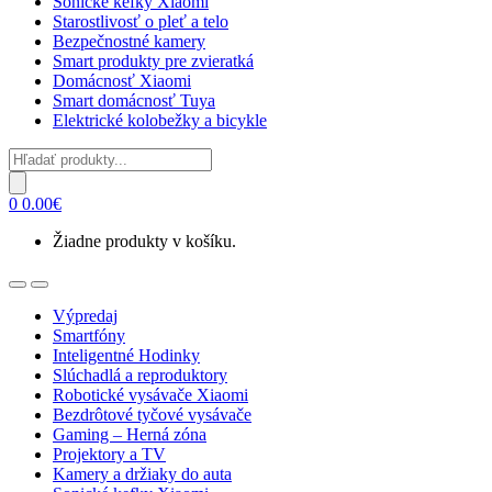
Sonické kefky Xiaomi
Starostlivosť o pleť a telo
Bezpečnostné kamery
Smart produkty pre zvieratká
Domácnosť Xiaomi
Smart domácnosť Tuya
Elektrické kolobežky a bicykle
Products
search
0
0.00
€
Žiadne produkty v košíku.
Open
Close
Výpredaj
Smartfóny
Inteligentné Hodinky
Slúchadlá a reproduktory
Robotické vysávače Xiaomi
Bezdrôtové tyčové vysávače
Gaming – Herná zóna
Projektory a TV
Kamery a držiaky do auta