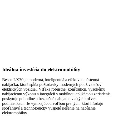
Ideálna investícia do elektromobility
Besen LX30 je moderná, inteligentná a efektívna nástenná
nabíjačka, ktorá spĺňa požiadavky moderných používateľov
elektrických vozidiel. Vďaka robustnej konštrukcii, vysokému
nabíjaciemu výkonu a integrácii s mobilnou aplikáciou zariadenia
poskytuje pohodlné a bezpečné nabíjanie v akýchkoľvek
podmienkach. Je vynikajúcou voľbou pre tých, ktorí hľadajú
spoľahlivé a technologicky vyspelé riešenie na nabíjanie
elektromobilov.