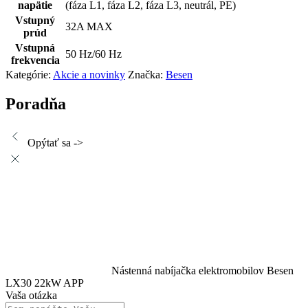
napätie
(fáza L1, fáza L2, fáza L3, neutrál, PE)
Vstupný
32A MAX
prúd
Vstupná
50 Hz/60 Hz
frekvencia
Kategórie:
Akcie a novinky
Značka:
Besen
Poradňa
Opýtať sa ->
Nástenná nabíjačka elektromobilov Besen
LX30 22kW APP
Vaša otázka