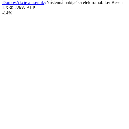
Domov
Akcie a novinky
Nástenná nabíjačka elektromobilov Besen
LX30 22kW APP
-
14%