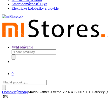
Smart domácnosť Tuya
Elektrické kolobežky a bicykle
Vyhľadávanie
Products
search
0
Products
search
Domov
Výpredaj
Maldo Gamer Xtreme V2 RX 6800XT + Darčeky (hern
-
9%