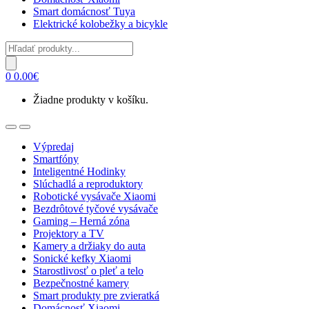
Smart domácnosť Tuya
Elektrické kolobežky a bicykle
Products
search
0
0.00
€
Žiadne produkty v košíku.
Open
Close
Výpredaj
Smartfóny
Inteligentné Hodinky
Slúchadlá a reproduktory
Robotické vysávače Xiaomi
Bezdrôtové tyčové vysávače
Gaming – Herná zóna
Projektory a TV
Kamery a držiaky do auta
Sonické kefky Xiaomi
Starostlivosť o pleť a telo
Bezpečnostné kamery
Smart produkty pre zvieratká
Domácnosť Xiaomi