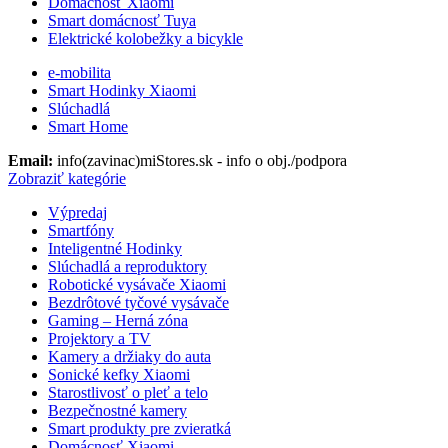
Domácnosť Xiaomi
Smart domácnosť Tuya
Elektrické kolobežky a bicykle
e-mobilita
Smart Hodinky Xiaomi
Slúchadlá
Smart Home
Email:
info(zavinac)miStores.sk - info o obj./podpora
Zobraziť kategórie
Výpredaj
Smartfóny
Inteligentné Hodinky
Slúchadlá a reproduktory
Robotické vysávače Xiaomi
Bezdrôtové tyčové vysávače
Gaming – Herná zóna
Projektory a TV
Kamery a držiaky do auta
Sonické kefky Xiaomi
Starostlivosť o pleť a telo
Bezpečnostné kamery
Smart produkty pre zvieratká
Domácnosť Xiaomi