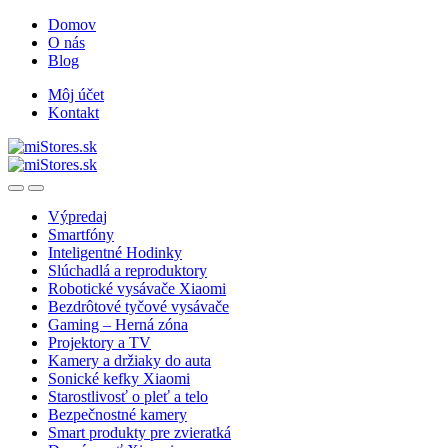
Skip
Skip
Domov
to
to
O nás
navigation
content
Blog
Môj účet
Kontakt
Open
Close
Výpredaj
Smartfóny
Inteligentné Hodinky
Slúchadlá a reproduktory
Robotické vysávače Xiaomi
Bezdrôtové tyčové vysávače
Gaming – Herná zóna
Projektory a TV
Kamery a držiaky do auta
Sonické kefky Xiaomi
Starostlivosť o pleť a telo
Bezpečnostné kamery
Smart produkty pre zvieratká