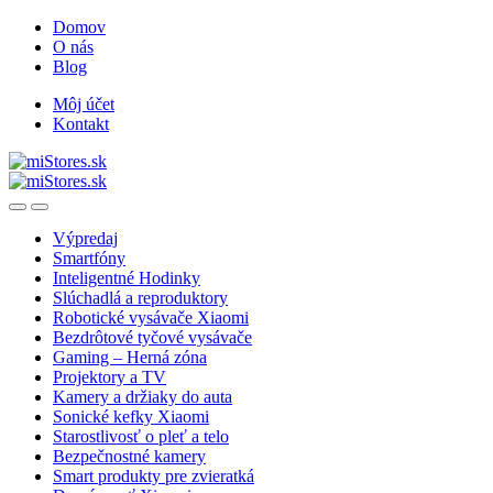
Skip
Skip
Domov
to
to
O nás
navigation
content
Blog
Môj účet
Kontakt
Open
Close
Výpredaj
Smartfóny
Inteligentné Hodinky
Slúchadlá a reproduktory
Robotické vysávače Xiaomi
Bezdrôtové tyčové vysávače
Gaming – Herná zóna
Projektory a TV
Kamery a držiaky do auta
Sonické kefky Xiaomi
Starostlivosť o pleť a telo
Bezpečnostné kamery
Smart produkty pre zvieratká