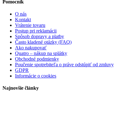
Pomocník
O nás
Kontakt
Vrátenie tovaru
Postup pri reklamácii
Spôsob dopravy a platby
Často kladené otázky (FAQ)
Ako nakupovať
Quatro – nákup na splátky
Obchodné podmienky
Poučenie spotrebiteľa o práve odstúpiť od zmluvy
GDPR
Informácie o cookies
Najnovšie články