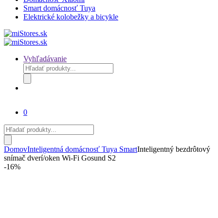
Smart domácnosť Tuya
Elektrické kolobežky a bicykle
Vyhľadávanie
Products
search
0
Products
search
Domov
Inteligentná domácnosť Tuya Smart
Inteligentný bezdrôtový
snímač dverí/oken Wi-Fi Gosund S2
-
16%