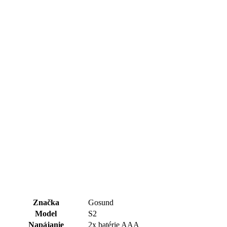
Značka
Gosund
Model
S2
Napájanie
2x batérie AAA