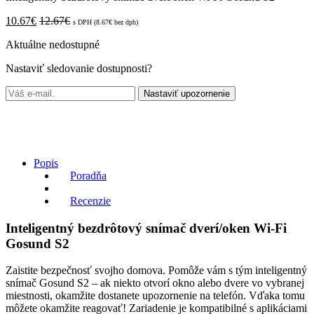
10.67
€
12.67
€
s DPH (
8.67
€
bez dph)
Aktuálne nedostupné
Nastaviť sledovanie dostupnosti?
Nastaviť upozornenie
Popis
Poradňa
Recenzie
Inteligentný bezdrôtový snímač dverí/oken Wi-Fi
Gosund S2
Zaistite bezpečnosť svojho domova. Pomôže vám s tým inteligentný
snímač Gosund S2 – ak niekto otvorí okno alebo dvere vo vybranej
miestnosti, okamžite dostanete upozornenie na telefón. Vďaka tomu
môžete okamžite reagovať! Zariadenie je kompatibilné s aplikáciami