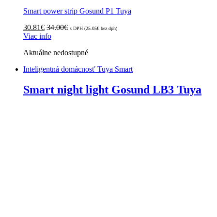
Smart power strip Gosund P1 Tuya
30.81
€
34.00
€
s DPH (
25.05
€
bez dph)
Viac info
Aktuálne nedostupné
Inteligentná domácnosť Tuya Smart
Smart night light Gosund LB3 Tuya