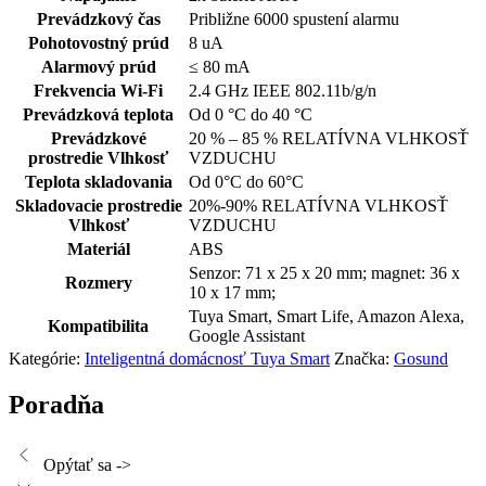
Prevádzkový čas
Približne 6000 spustení alarmu
Pohotovostný prúd
8 uA
Alarmový prúd
≤ 80 mA
Frekvencia Wi-Fi
2.4 GHz IEEE 802.11b/g/n
Prevádzková teplota
Od 0 °C do 40 °C
Prevádzkové
20 % – 85 % RELATÍVNA VLHKOSŤ
prostredie Vlhkosť
VZDUCHU
Teplota skladovania
Od 0°C do 60°C
Skladovacie prostredie
20%-90% RELATÍVNA VLHKOSŤ
Vlhkosť
VZDUCHU
Materiál
ABS
Senzor: 71 x 25 x 20 mm; magnet: 36 x
Rozmery
10 x 17 mm;
Tuya Smart, Smart Life, Amazon Alexa,
Kompatibilita
Google Assistant
Kategórie:
Inteligentná domácnosť Tuya Smart
Značka:
Gosund
Poradňa
Opýtať sa ->