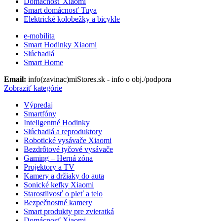
Domácnosť Xiaomi
Smart domácnosť Tuya
Elektrické kolobežky a bicykle
e-mobilita
Smart Hodinky Xiaomi
Slúchadlá
Smart Home
Email:
info(zavinac)miStores.sk - info o obj./podpora
Zobraziť kategórie
Výpredaj
Smartfóny
Inteligentné Hodinky
Slúchadlá a reproduktory
Robotické vysávače Xiaomi
Bezdrôtové tyčové vysávače
Gaming – Herná zóna
Projektory a TV
Kamery a držiaky do auta
Sonické kefky Xiaomi
Starostlivosť o pleť a telo
Bezpečnostné kamery
Smart produkty pre zvieratká
Domácnosť Xiaomi