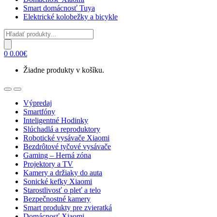
Smart domácnosť Tuya
Elektrické kolobežky a bicykle
Products
search
0
0.00
€
Žiadne produkty v košíku.
Open
Close
Výpredaj
Smartfóny
Inteligentné Hodinky
Slúchadlá a reproduktory
Robotické vysávače Xiaomi
Bezdrôtové tyčové vysávače
Gaming – Herná zóna
Projektory a TV
Kamery a držiaky do auta
Sonické kefky Xiaomi
Starostlivosť o pleť a telo
Bezpečnostné kamery
Smart produkty pre zvieratká
Domácnosť Xiaomi