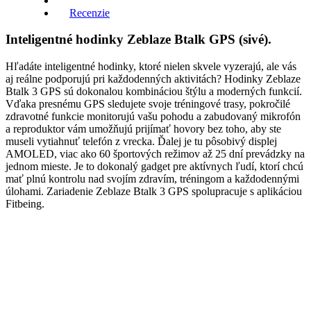
Recenzie
Inteligentné hodinky Zeblaze Btalk GPS (sivé).
Hľadáte inteligentné hodinky, ktoré nielen skvele vyzerajú, ale vás
aj reálne podporujú pri každodenných aktivitách? Hodinky Zeblaze
Btalk 3 GPS sú dokonalou kombináciou štýlu a moderných funkcií.
Vďaka presnému GPS sledujete svoje tréningové trasy, pokročilé
zdravotné funkcie monitorujú vašu pohodu a zabudovaný mikrofón
a reproduktor vám umožňujú prijímať hovory bez toho, aby ste
museli vytiahnuť telefón z vrecka. Ďalej je tu pôsobivý displej
AMOLED, viac ako 60 športových režimov až 25 dní prevádzky na
jednom mieste. Je to dokonalý gadget pre aktívnych ľudí, ktorí chcú
mať plnú kontrolu nad svojím zdravím, tréningom a každodennými
úlohami. Zariadenie Zeblaze Btalk 3 GPS spolupracuje s aplikáciou
Fitbeing.