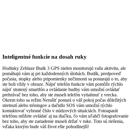
Inteligentné funkcie na dosah ruky
Hodinky Zeblaze Btalk 3 GPS nielen monitorujú vašu aktivitu, ale
pomáhajú vám aj pri každodenných úlohách. Budík, predpoveď
počasia, stopky alebo pripomienky nečinnosti sa postarajú o to, aby
ste boli vždy v obraze. Nájsť telefón funkcie vám pomôže rýchlo
nájsť stratený smartfón a ovládanie hudby vám umožní ovládať
prehrávač bez toho, aby ste museli telefón vytiahnuť z vrecka.
Okrem toho sa režim Nerušiť postará o váš pokoj počas dôležitých
stretnutí alebo tréningov a tlačidlo SOS vám umožní rýchlo
kontaktovať vybrané číslo v núdzových situáciách. Fotoaparát
telefónu môžete ovládať aj na diaľku, čo vám uľahčí fotografovanie
bez toho, aby ste zariadenie museli držať v ruke. Toto sú riešenia,
vďaka ktorým bude váš život ešte pohodlnejší!