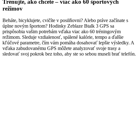
Trénujte, ako chcete – viac ako 60 športových
režimov
Beháte, bicyklujete, cvičíte v posilňovni? Alebo práve začínate s
úplne novým športom? Hodinky Zeblaze Btalk 3 GPS sa
prispôsobia vašim potrebám vďaka viac ako 60 tréningovým
režimom. Sleduje vzdialenosť, spálené kalórie, tempo a ďalšie
kľúčové parametre, čím vám pomáha dosahovať lepšie výsledky. A
vďaka zabudovanému GPS môžete analyzovať svoje trasy a
sledovať svoj pokrok bez toho, aby ste so sebou museli brať telefón.