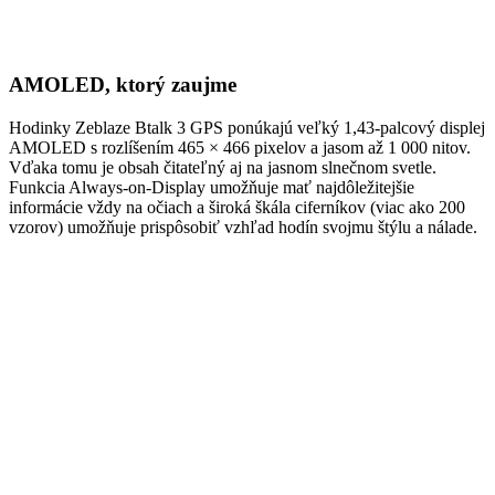
AMOLED, ktorý zaujme
Hodinky Zeblaze Btalk 3 GPS ponúkajú veľký 1,43-palcový displej
AMOLED s rozlíšením 465 × 466 pixelov a jasom až 1 000 nitov.
Vďaka tomu je obsah čitateľný aj na jasnom slnečnom svetle.
Funkcia Always-on-Display umožňuje mať najdôležitejšie
informácie vždy na očiach a široká škála ciferníkov (viac ako 200
vzorov) umožňuje prispôsobiť vzhľad hodín svojmu štýlu a nálade.