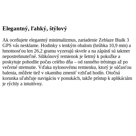
Elegantný, ľahký, štýlový
Ak oceňujete elegantný minimalizmus, zariadenie Zeblaze Btalk 3
GPS vás nesklame. Hodinky s tenkým obalom (hrúbka 10,9 mm) a
hmotnosťou len 26,2 gramu vyzerajú skvele a na zápästí sú takmer
nepostrehnuteľné. Silikónový remienok je šetrný k pokožke a
poskytuje pohodlie počas celého dňa – od ranného tréningu až po
večerné stretnutie. Vďaka nylonovému remienku, ktorý je súčasťou
balenia, môžete tiež v okamihu zmeniť vzhľad hodín. Otočná
korunka uľahčuje navigáciu v ponukách, takže prístup k aplikáciám
je rýchly a intuitívny.