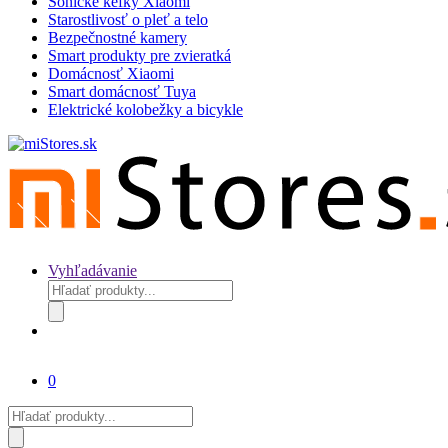
Sonické kefky Xiaomi
Starostlivosť o pleť a telo
Bezpečnostné kamery
Smart produkty pre zvieratká
Domácnosť Xiaomi
Smart domácnosť Tuya
Elektrické kolobežky a bicykle
Vyhľadávanie
Products
search
0
Products
search