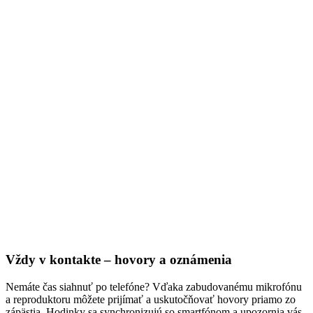
Vždy v kontakte – hovory a oznámenia
Nemáte čas siahnuť po telefóne? Vďaka zabudovanému mikrofónu
a reproduktoru môžete prijímať a uskutočňovať hovory priamo zo
zápästia. Hodinky sa synchronizujú so smartfónom a upozornia vás