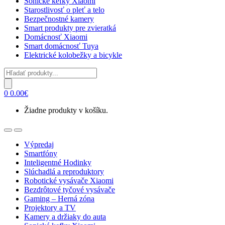
Sonické kefky Xiaomi
Starostlivosť o pleť a telo
Bezpečnostné kamery
Smart produkty pre zvieratká
Domácnosť Xiaomi
Smart domácnosť Tuya
Elektrické kolobežky a bicykle
Products
search
0
0.00
€
Žiadne produkty v košíku.
Open
Close
Výpredaj
Smartfóny
Inteligentné Hodinky
Slúchadlá a reproduktory
Robotické vysávače Xiaomi
Bezdrôtové tyčové vysávače
Gaming – Herná zóna
Projektory a TV
Kamery a držiaky do auta