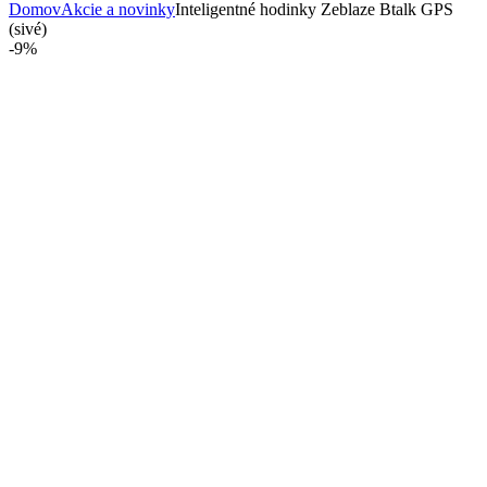
Domov
Akcie a novinky
Inteligentné hodinky Zeblaze Btalk GPS
(sivé)
-
9%