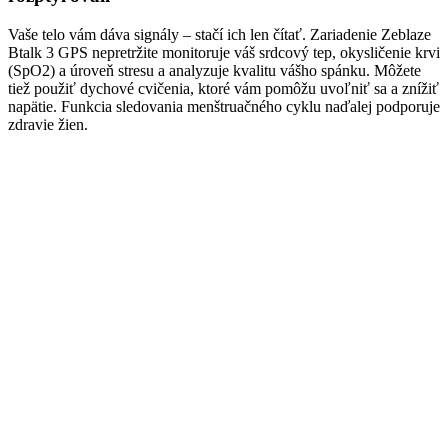
Vaše telo vám dáva signály – stačí ich len čítať. Zariadenie Zeblaze
Btalk 3 GPS nepretržite monitoruje váš srdcový tep, okysličenie krvi
(SpO2) a úroveň stresu a analyzuje kvalitu vášho spánku. Môžete
tiež použiť dychové cvičenia, ktoré vám pomôžu uvoľniť sa a znížiť
napätie. Funkcia sledovania menštruačného cyklu naďalej podporuje
zdravie žien.