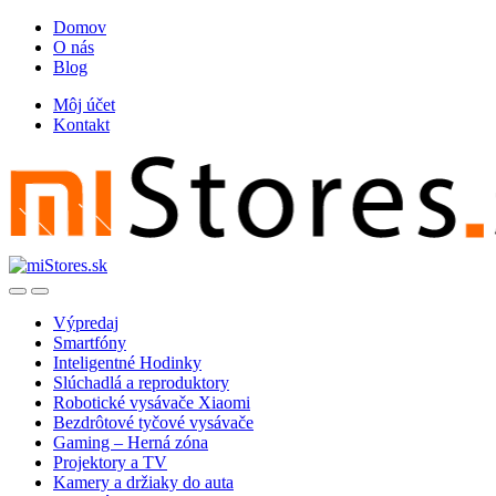
Skip
Skip
Domov
to
to
O nás
navigation
content
Blog
Môj účet
Kontakt
Open
Close
Výpredaj
Smartfóny
Inteligentné Hodinky
Slúchadlá a reproduktory
Robotické vysávače Xiaomi
Bezdrôtové tyčové vysávače
Gaming – Herná zóna
Projektory a TV
Kamery a držiaky do auta