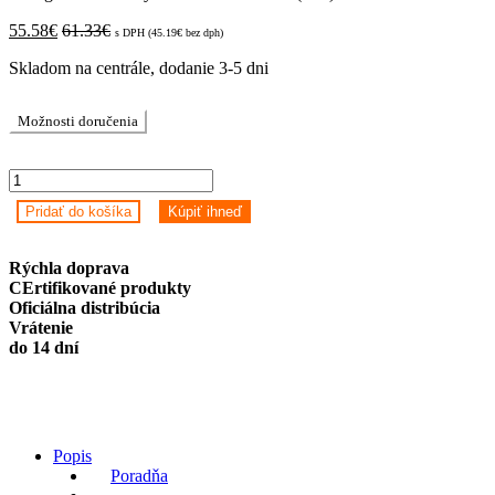
55.58
€
61.33
€
s DPH (
45.19
€
bez dph)
Skladom na centrále, dodanie 3-5 dni
Možnosti doručenia
Inteligentné
hodinky
Pridať do košíka
Kúpiť ihneď
Zeblaze
Btalk
GPS
Rýchla doprava
(sivé)
CErtifikované produkty
quantity
Oficiálna distribúcia
Vrátenie
do 14 dní
Popis
Poradňa