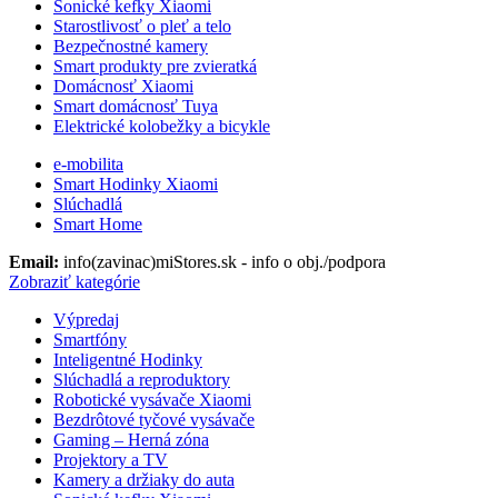
Sonické kefky Xiaomi
Starostlivosť o pleť a telo
Bezpečnostné kamery
Smart produkty pre zvieratká
Domácnosť Xiaomi
Smart domácnosť Tuya
Elektrické kolobežky a bicykle
e-mobilita
Smart Hodinky Xiaomi
Slúchadlá
Smart Home
Email:
info(zavinac)miStores.sk - info o obj./podpora
Zobraziť kategórie
Výpredaj
Smartfóny
Inteligentné Hodinky
Slúchadlá a reproduktory
Robotické vysávače Xiaomi
Bezdrôtové tyčové vysávače
Gaming – Herná zóna
Projektory a TV
Kamery a držiaky do auta