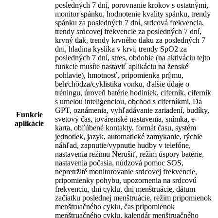
posledných 7 dní, porovnanie krokov s ostatnými,
monitor spánku, hodnotenie kvality spánku, trendy
spánku za posledných 7 dní, srdcová frekvencia,
trendy srdcovej frekvencie za posledných 7 dní,
krvný tlak, trendy krvného tlaku za posledných 7
dní, hladina kyslíka v krvi, trendy SpO2 za
posledných 7 dní, stres, obdobie (na aktiváciu tejto
funkcie musíte nastaviť aplikáciu na ženské
pohlavie), hmotnosť, pripomienka príjmu,
beh/chôdza/cyklistika vonku, ďalšie údaje o
tréningu, úroveň batérie hodiniek, ciferník, ciferník
s umelou inteligenciou, obchod s ciferníkmi, Da
GPT, oznámenia, vyhľadávanie zariadení, budíky,
Funkcie
svetový čas, továrenské nastavenia, snímka, e-
aplikácie
karta, obľúbené kontakty, formát času, systém
jednotiek, jazyk, automatické zamykanie, rýchle
náhľad, zapnutie/vypnutie hudby v telefóne,
nastavenia režimu Nerušiť, režim úspory batérie,
nastavenia počasia, núdzová pomoc SOS,
nepretržité monitorovanie srdcovej frekvencie,
pripomienky pohybu, upozornenia na srdcovú
frekvenciu, dni cyklu, dni menštruácie, dátum
začiatku poslednej menštruácie, režim pripomienok
menštruačného cyklu, čas pripomienok
menštruačného cyklu, kalendár menštruačného