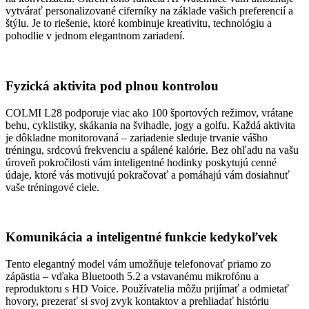
vytvárať personalizované ciferníky na základe vašich preferencií a
štýlu. Je to riešenie, ktoré kombinuje kreativitu, technológiu a
pohodlie v jednom elegantnom zariadení.
Fyzická aktivita pod plnou kontrolou
COLMI L28 podporuje viac ako 100 športových režimov, vrátane
behu, cyklistiky, skákania na švihadle, jogy a golfu. Každá aktivita
je dôkladne monitorovaná – zariadenie sleduje trvanie vášho
tréningu, srdcovú frekvenciu a spálené kalórie. Bez ohľadu na vašu
úroveň pokročilosti vám inteligentné hodinky poskytujú cenné
údaje, ktoré vás motivujú pokračovať a pomáhajú vám dosiahnuť
vaše tréningové ciele.
Komunikácia a inteligentné funkcie kedykoľvek
Tento elegantný model vám umožňuje telefonovať priamo zo
zápästia – vďaka Bluetooth 5.2 a vstavanému mikrofónu a
reproduktoru s HD Voice. Používatelia môžu prijímať a odmietať
hovory, prezerať si svoj zvyk kontaktov a prehliadať históriu