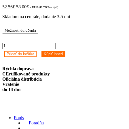
52.56
€
58.00
€
s DPH (
42.73
€
bez dph)
Skladom na centrále, dodanie 3-5 dni
Možnosti doručenia
Inteligentné
hodinky
Pridať do košíka
Kúpiť ihneď
COLMI
L28
(čierny
Rýchla doprava
oceľový
CErtifikované produkty
remienok)
Oficiálna distribúcia
quantity
Vrátenie
do 14 dní
Popis
Poradňa