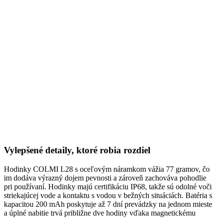
Vylepšené detaily, ktoré robia rozdiel
Hodinky COLMI L28 s oceľovým náramkom vážia 77 gramov, čo
im dodáva výrazný dojem pevnosti a zároveň zachováva pohodlie
pri používaní. Hodinky majú certifikáciu IP68, takže sú odolné voči
striekajúcej vode a kontaktu s vodou v bežných situáciách. Batéria s
kapacitou 200 mAh poskytuje až 7 dní prevádzky na jednom mieste
a úplné nabitie trvá približne dve hodiny vďaka magnetickému