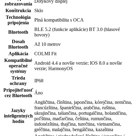
Dotykový displej
zobrazovania
Konštrukcia
Sklo
Technológia
Plná kompatibilita s OCA
pripojenia
BLE 5.2 (funkcie aplikácie) BT 3.0 (hlasové
Bluetooth
hovory)
Dosah
Až 10 metrov
Bluetooth
Aplikácia
COLMI Fit
Kompatibilné
Android 4.4 a novšie verzie; IOS 8.0 a novšie
operačné
verzie; HarmonyOS
systémy
Trieda
IP68
ochrany
Pripojiteľnosť
Áno
cez Bluetooth
Angličtina, čínština, japončina, kórejčina, nemčina,
francúzština, španielčina, arabčina, ruština,
Jazyky
ukrajinčina, taliančina, portugalčina, holandčina,
inteligentných
poľština, maďarčina, čeština, rumunčina,
hodín
indonézština, thajčina, turečtina, vietnamčina,
gréčtina, malajčina, bengálčina, kazaština