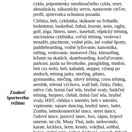
cyklu, pripomienky menštruačného cyklu, reset,
aktualizácia, zákaznícky servis, nastavenie cieľov,
profil, sprievodca ochranou pozadia
Chôdza, beh, cyklistika, skákanie na švihadle,
bedminton, basketbal, futbal, lezenie, tenis, ragby,
golf, jóga, fitness, tanec, baseball, eliptický tréning,
stacionárna cyklistika, voľný tréning, veslovací
trenažér, plachtenie, vodné pólo, iné vodné športy,
paddleboarding, vodné lyžovanie, kanoistika,
rafting, veslovanie, motorové člny, kitesurfing,
ležanie na skalách, skateboarding, korčuľovanie,
parkour, jazda na štvorkolke, paragliding, triatlon,
beh cez terén, beh, kabaddi, stepper, výstup po
stodoch, tréning jadra, strečing, pilates,
gymnastika, strečing, silový tréning, cross tréning,
aerobik, telesná výchova, wall ball, činky, činky,
mŕtvy ťah, horná časť tela, brušné svaly, funkčný
Znalosť
tréning, burpees, chrbát, dolná časť tela, brušné
športového
svaly, HIIT, chôdza v interiéri, beh v interiéri,
režimu
vzpieranie, square dancing, brušný tanec, balet,
Zumba, latinskoamerické tance, street dance,
ľudové tance, jazzový tanec, box, zápas, bojové
umenie, tai chi, Muay Thai, judo, taekwondo,
karate, kickbox, šerm, kendo, volejbal, softbal,