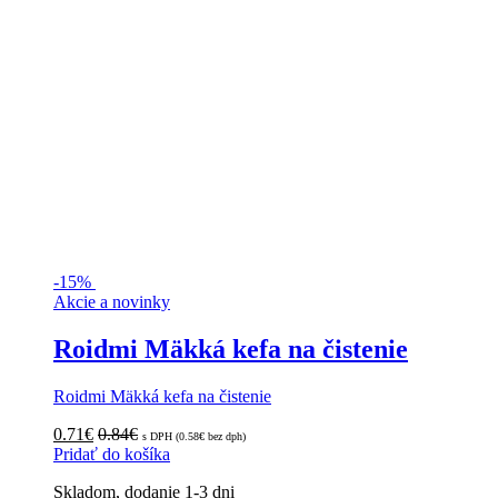
-
15%
Akcie a novinky
Roidmi Mäkká kefa na čistenie
Roidmi Mäkká kefa na čistenie
0.71
€
0.84
€
s DPH (
0.58
€
bez dph)
Pridať do košíka
Skladom, dodanie 1-3 dni