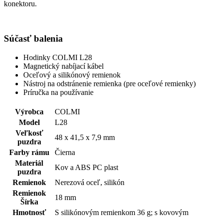
konektoru.
Súčasť balenia
Hodinky COLMI L28
Magnetický nabíjací kábel
Oceľový a silikónový remienok
Nástroj na odstránenie remienka (pre oceľové remienky)
Príručka na používanie
Výrobca
COLMI
Model
L28
Veľkosť
48 x 41,5 x 7,9 mm
puzdra
Farby rámu
Čierna
Materiál
Kov a ABS PC plast
puzdra
Remienok
Nerezová oceľ, silikón
Remienok
18 mm
Šírka
Hmotnosť
S silikónovým remienkom 36 g; s kovovým