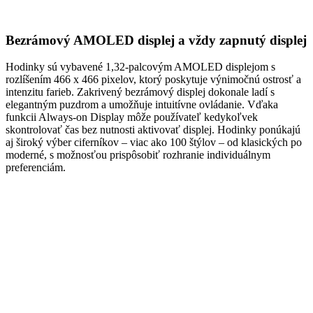
Bezrámový AMOLED displej a vždy zapnutý displej
Hodinky sú vybavené 1,32-palcovým AMOLED displejom s
rozlíšením 466 x 466 pixelov, ktorý poskytuje výnimočnú ostrosť a
intenzitu farieb. Zakrivený bezrámový displej dokonale ladí s
elegantným puzdrom a umožňuje intuitívne ovládanie. Vďaka
funkcii Always-on Display môže používateľ kedykoľvek
skontrolovať čas bez nutnosti aktivovať displej. Hodinky ponúkajú
aj široký výber ciferníkov – viac ako 100 štýlov – od klasických po
moderné, s možnosťou prispôsobiť rozhranie individuálnym
preferenciám.