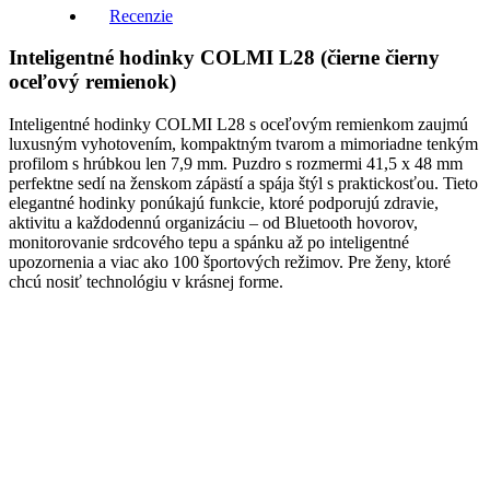
Recenzie
Inteligentné hodinky COLMI L28 (čierne čierny
oceľový remienok)
Inteligentné hodinky COLMI L28 s oceľovým remienkom zaujmú
luxusným vyhotovením, kompaktným tvarom a mimoriadne tenkým
profilom s hrúbkou len 7,9 mm. Puzdro s rozmermi 41,5 x 48 mm
perfektne sedí na ženskom zápästí a spája štýl s praktickosťou. Tieto
elegantné hodinky ponúkajú funkcie, ktoré podporujú zdravie,
aktivitu a každodennú organizáciu – od Bluetooth hovorov,
monitorovanie srdcového tepu a spánku až po inteligentné
upozornenia a viac ako 100 športových režimov. Pre ženy, ktoré
chcú nosiť technológiu v krásnej forme.