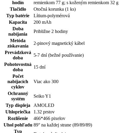
hodín
remienkom 77 g; s koženým remienkom 32 g
Tlačidlo
Otočná korunka (1 ks)
Typ batérie
Lítium-polymérová
Kapacita
200 mAh
Doba
Približne 2 hodiny
nabíjania
Metóda
2-pinový magnetický kábel
získavania
Prevádzková
5-7 dní (bežné používanie)
doba
Pohotovostná
15 dní
doba
Počet
nabíjacích
Viac ako 300
cyklov
Ochranný
Seiko Y1
systém
Typ displeja
AMOLED
Uhlopriečka
1.32 prstov
Rozlíšenie
466*466 pixelov
Uhol pohľadu
89° na každej strane (89/89/89)
Typ