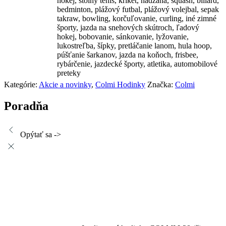
hokej, stolný tenis, kriket, hádzaná, squash, biliard,
bedminton, plážový futbal, plážový volejbal, sepak
takraw, bowling, korčuľovanie, curling, iné zimné
športy, jazda na snehových skútroch, ľadový
hokej, bobovanie, sánkovanie, lyžovanie,
lukostreľba, šípky, pretláčanie lanom, hula hoop,
púšťanie šarkanov, jazda na koňoch, frisbee,
rybárčenie, jazdecké športy, atletika, automobilové
preteky
Kategórie:
Akcie a novinky
,
Colmi Hodinky
Značka:
Colmi
Poradňa
Opýtať sa ->