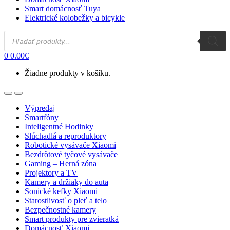
Smart domácnosť Tuya
Elektrické kolobežky a bicykle
Products
search
0
0.00
€
Žiadne produkty v košíku.
Open
Close
Výpredaj
Smartfóny
Inteligentné Hodinky
Slúchadlá a reproduktory
Robotické vysávače Xiaomi
Bezdrôtové tyčové vysávače
Gaming – Herná zóna
Projektory a TV
Kamery a držiaky do auta
Sonické kefky Xiaomi
Starostlivosť o pleť a telo
Bezpečnostné kamery
Smart produkty pre zvieratká
Domácnosť Xiaomi