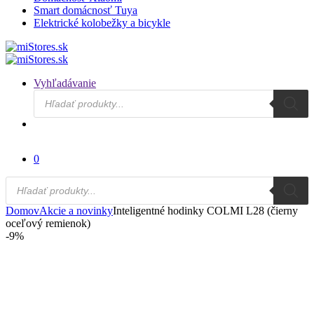
Smart domácnosť Tuya
Elektrické kolobežky a bicykle
Vyhľadávanie
Products
search
0
Products
search
Domov
Akcie a novinky
Inteligentné hodinky COLMI L28 (čierny
oceľový remienok)
-
9%