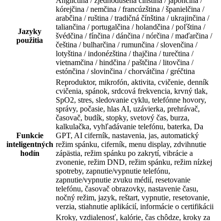
Angličtina / zjednodušená čínština / japončina /
kórejčina / nemčina / francúzština / španielčina /
arabčina / ruština / tradičná čínština / ukrajinčina /
taliančina / portugalčina / holandčina / poľština /
Jazyky
švédčina / fínčina / dánčina / nórčina / maďarčina /
použitia
čeština / bulharčina / rumunčina / slovenčina /
lotyština / indonézština / thajčina / turečtina /
vietnamčina / hindčina / paštčina / litovčina /
estónčina / slovinčina / chorvátčina / gréčtina
Reproduktor, mikrofón, aktivita, cvičenie, denník
cvičenia, spánok, srdcová frekvencia, krvný tlak,
SpO2, stres, sledovanie cyklu, telefónne hovory,
správy, počasie, hlas AI, uzávierka, prehrávač,
časovač, budík, stopky, svetový čas, burza,
kalkulačka, vyhľadávanie telefónu, baterka, Da
Funkcie
GPT, AI ciferník, nastavenia, jas, automatický
inteligentných
režim spánku, ciferník, menu display, zdvihnutie
hodín
zápästia, režim spánku po zakrytí, vibrácie a
zvonenie, režim DND, režim spánku, režim nízkej
spotreby, zapnutie/vypnutie telefónu,
zapnutie/vypnutie zvuku médií, resetovanie
telefónu, časovač obrazovky, nastavenie času,
nočný režim, jazyk, reštart, vypnutie, resetovanie,
verzia, stiahnutie aplikácií, informácie o certifikácii
Kroky, vzdialenosť, kalórie, čas chôdze, kroky za