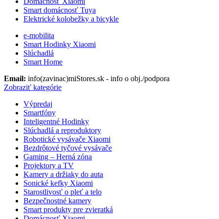
Domácnosť Xiaomi
Smart domácnosť Tuya
Elektrické kolobežky a bicykle
e-mobilita
Smart Hodinky Xiaomi
Slúchadlá
Smart Home
Email:
info(zavinac)miStores.sk - info o obj./podpora
Zobraziť kategórie
Výpredaj
Smartfóny
Inteligentné Hodinky
Slúchadlá a reproduktory
Robotické vysávače Xiaomi
Bezdrôtové tyčové vysávače
Gaming – Herná zóna
Projektory a TV
Kamery a držiaky do auta
Sonické kefky Xiaomi
Starostlivosť o pleť a telo
Bezpečnostné kamery
Smart produkty pre zvieratká
Domácnosť Xiaomi