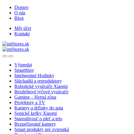
Skip
Skip
Domov
to
to
O nás
navigation
content
Blog
Môj účet
Kontakt
Open
Close
Výpredaj
Smartfóny
Inteligentné Hodinky
Slúchadlá a reproduktory
Robotické vysávače Xiaomi
Bezdrôtové tyčové vysávače
Gaming – Herná zóna
Projektory a TV
Kamery a držiaky do auta
Sonické kefky Xiaomi
Starostlivosť o pleť a telo
Bezpečnostné kamery
Smart produkty pre zvieratká