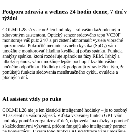
Podpora zdravia a wellness 24 hodín denne, 7 dní v
týždni
COLMI L28 sú viac než len hodinky – sú vaším každodenným
zdravotným asistentom. Optický senzor srdcového tepu VC30F
monitoruje váš pulz 24/7 a pri zistení abnormalít vysiela vibračné
upozornenia. Pokročilé meranie krvného kyslíka (SpO₂) vám
umožňuje monitorovať hladinu kyslíka aj počas spánku. Funkcia
analýzy spánku, ktorá rozdeľuje spánok na fázy REM, ľahký a
hlboký spánok, vám umožňuje lepšie pochopiť kvalitu vášho
nočného odpočinku. Hodinky tiež podporujú zdravie žien tým, že
ponúkajú funkciu sledovania menštruačného cyklu, ovulácie a
plodných dní.
AI asistent vždy po ruke
COLMI L28 nie je len klasické inteligentné hodinky – je to osobný
AI asistent na vašom zápästí. Vďaka vstavanej funkcii GPT vám
hodinky pomôžu zorganizovať deň, odpovedať na otázky a pomôcť
s každodennými výzvami, pričom fungujú ako inteligentný partner
na konverzáciu. Okrem toho funkcia AI Watchface vám umožňuje