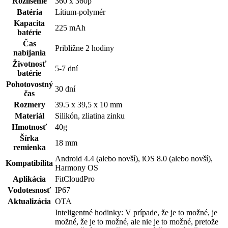
Rozlíšenie
360 x 360p
Batéria
Lítium-polymér
Kapacita
225 mAh
batérie
Čas
Približne 2 hodiny
nabíjania
Životnosť
5-7 dní
batérie
Pohotovostný
30 dní
čas
Rozmery
39.5 x 39,5 x 10 mm
Materiál
Silikón, zliatina zinku
Hmotnosť
40g
Šírka
18 mm
remienka
Android 4.4 (alebo novší), iOS 8.0 (alebo novší),
Kompatibilita
Harmony OS
Aplikácia
FitCloudPro
Vodotesnosť
IP67
Aktualizácia
OTA
Inteligentné hodinky: V prípade, že je to možné, je
možné, že je to možné, ale nie je to možné, pretože