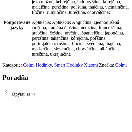
je to možné, hebrejčina, indonézština, kórejčina,
malajčina, perzština, poľština, thajčina, vietnamčina,
fínčina, rumunčina, turečtina, chorvátčina;
Podporované
Aplikácia: Aplikácie: Angličtina, zjednodušená
jazyky
čínština, tradičná čínština, nemčina, francúzština,
arabčina, čeština, gréčtina, španielčina, japončina,
perzština, taliančina, kórejčina, poľština,
portugalčina, ruština, fínčina, švédčina, thajčina,
maďarčina, slovenčina, chorvátčina, albánčina,
turečtina, ukrajinčina
Kategórie:
Colmi Hodinky
,
Smart Hodinky Xiaomi
Značka:
Colmi
Poradňa
Opýtať sa ->