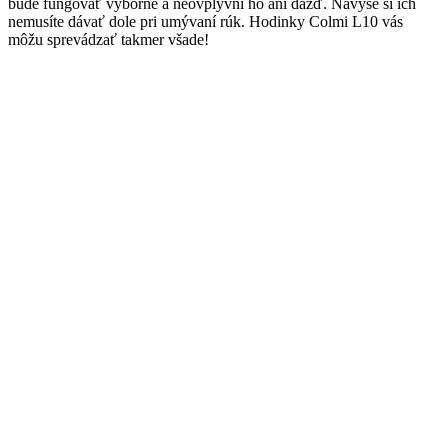
bude fungovať výborne a neovplyvní ho ani dážď. Navyše si ich
nemusíte dávať dole pri umývaní rúk. Hodinky Colmi L10 vás
môžu sprevádzať takmer všade!