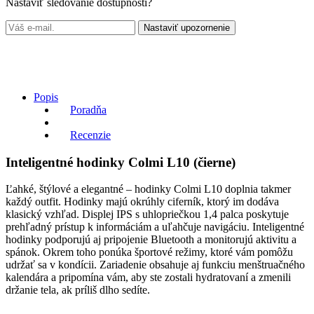
Nastaviť sledovanie dostupnosti?
Nastaviť upozornenie
Popis
Poradňa
Recenzie
Inteligentné hodinky Colmi L10 (čierne)
Ľahké, štýlové a elegantné – hodinky Colmi L10 doplnia takmer
každý outfit. Hodinky majú okrúhly ciferník, ktorý im dodáva
klasický vzhľad. Displej IPS s uhlopriečkou 1,4 palca poskytuje
prehľadný prístup k informáciám a uľahčuje navigáciu. Inteligentné
hodinky podporujú aj pripojenie Bluetooth a monitorujú aktivitu a
spánok. Okrem toho ponúka športové režimy, ktoré vám pomôžu
udržať sa v kondícii. Zariadenie obsahuje aj funkciu menštruačného
kalendára a pripomína vám, aby ste zostali hydratovaní a zmenili
držanie tela, ak príliš dlho sedíte.