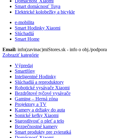
Domácnosť Xiaomi
Smart domácnosť Tuya
Elektrické kolobežky a bicykle
e-mobilita
Smart Hodinky Xiaomi
Slúchadlá
Smart Home
Email:
info(zavinac)miStores.sk - info o obj./podpora
Zobraziť kategórie
Výpredaj
Smartfóny
Inteligentné Hodinky
Slúchadlá a reproduktory
Robotické vysávače Xiaomi
Bezdrôtové tyčové vysávače
Gaming – Herná zóna
Projektory a TV
Kamery a držiaky do auta
Sonické kefky Xiaomi
Starostlivosť o pleť a telo
Bezpečnostné kamery
Smart produkty pre zvieratká
Domácnosť Xiaomi