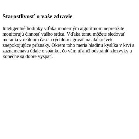
Starostlivosť o vaše zdravie
Inteligentné hodinky vďaka moderným algoritmom nepretržite
monitorujú činnosť vášho srdca. Vďaka tomu môžete sledovať
merania v reálnom čase a rýchlo reagovať na akékoľvek
znepokojujúce príznaky. Okrem toho meria hladinu kyslíka v krvi a
zaznamenáva údaje o spánku, čo vám uľahčí odstrániť zlozvyky a
konečne sa dobre vyspať.