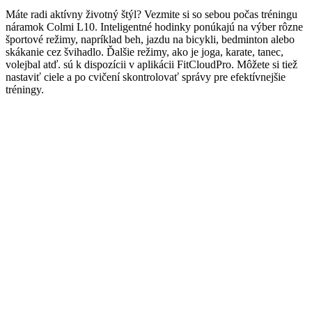
Máte radi aktívny životný štýl? Vezmite si so sebou počas tréningu
náramok Colmi L10. Inteligentné hodinky ponúkajú na výber rôzne
športové režimy, napríklad beh, jazdu na bicykli, bedminton alebo
skákanie cez švihadlo. Ďalšie režimy, ako je joga, karate, tanec,
volejbal atď. sú k dispozícii v aplikácii FitCloudPro. Môžete si tiež
nastaviť ciele a po cvičení skontrolovať správy pre efektívnejšie
tréningy.