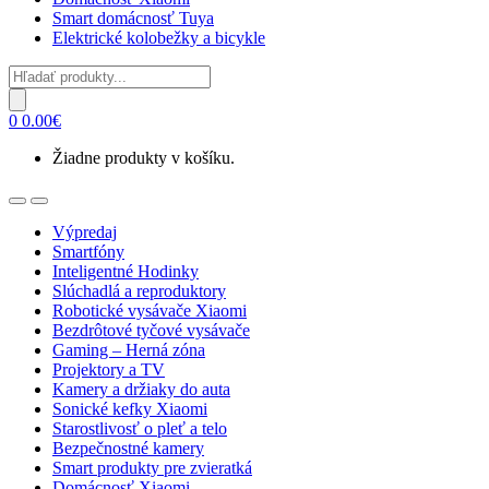
Smart domácnosť Tuya
Elektrické kolobežky a bicykle
Products
search
0
0.00
€
Žiadne produkty v košíku.
Open
Close
Výpredaj
Smartfóny
Inteligentné Hodinky
Slúchadlá a reproduktory
Robotické vysávače Xiaomi
Bezdrôtové tyčové vysávače
Gaming – Herná zóna
Projektory a TV
Kamery a držiaky do auta
Sonické kefky Xiaomi
Starostlivosť o pleť a telo
Bezpečnostné kamery
Smart produkty pre zvieratká
Domácnosť Xiaomi