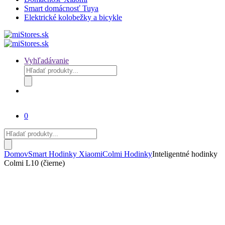
Smart domácnosť Tuya
Elektrické kolobežky a bicykle
Vyhľadávanie
Products
search
0
Products
search
Domov
Smart Hodinky Xiaomi
Colmi Hodinky
Inteligentné hodinky
Colmi L10 (čierne)