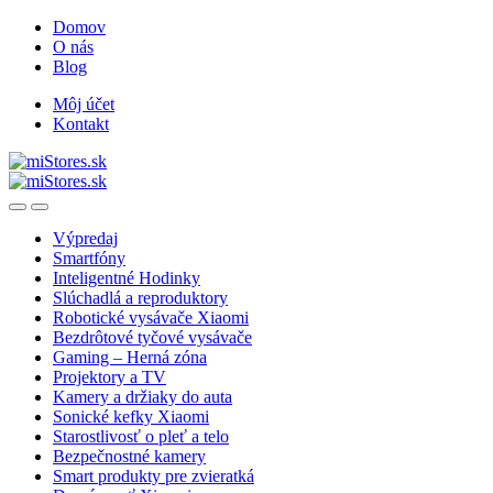
Skip
Skip
Domov
to
to
O nás
navigation
content
Blog
Môj účet
Kontakt
Open
Close
Výpredaj
Smartfóny
Inteligentné Hodinky
Slúchadlá a reproduktory
Robotické vysávače Xiaomi
Bezdrôtové tyčové vysávače
Gaming – Herná zóna
Projektory a TV
Kamery a držiaky do auta
Sonické kefky Xiaomi
Starostlivosť o pleť a telo
Bezpečnostné kamery
Smart produkty pre zvieratká