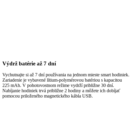
Výdrž batérie až 7 dní
Vychutnajte si až 7 dní používania na jednom mieste smart hodiniek.
Zariadenie je vybavené lítium-polymérovou batériou s kapacitou
225 mAh. V pohotovostnom režime vydrží približne 30 dní.
Nabíjanie hodiniek trvá približne 2 hodiny a môžete ich dobíjať
pomocou priloženého magnetického kábla USB.