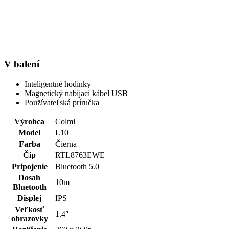
V balení
Inteligentné hodinky
Magnetický nabíjací kábel USB
Používateľská príručka
Výrobca
Colmi
Model
L10
Farba
Čierna
Čip
RTL8763EWE
Pripojenie
Bluetooth 5.0
Dosah
10m
Bluetooth
Displej
IPS
Veľkosť
1.4″
obrazovky