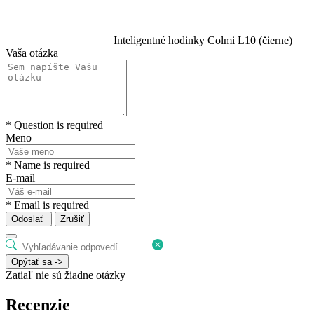
Inteligentné hodinky Colmi L10 (čierne)
Vaša otázka
* Question is required
Meno
* Name is required
E-mail
* Email is required
Odoslať
Zrušiť
Opýtať sa ->
Zatiaľ nie sú žiadne otázky
Recenzie