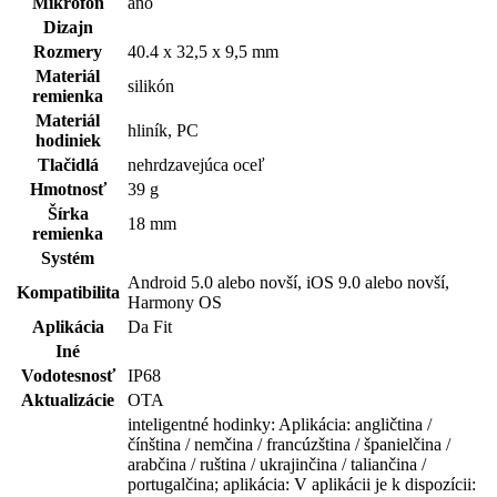
Mikrofón
áno
Dizajn
Rozmery
40.4 x 32,5 x 9,5 mm
Materiál
silikón
remienka
Materiál
hliník, PC
hodiniek
Tlačidlá
nehrdzavejúca oceľ
Hmotnosť
39 g
Šírka
18 mm
remienka
Systém
Android 5.0 alebo novší, iOS 9.0 alebo novší,
Kompatibilita
Harmony OS
Aplikácia
Da Fit
Iné
Vodotesnosť
IP68
Aktualizácie
OTA
inteligentné hodinky: Aplikácia: angličtina /
čínština / nemčina / francúzština / španielčina /
arabčina / ruština / ukrajinčina / taliančina /
portugalčina; aplikácia: V aplikácii je k dispozícii: