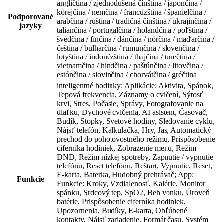
angličtina / zjednodušená čínština / japončina /
kórejčina / nemčina / francúzština / španielčina /
Podporované
arabčina / ruština / tradičná čínština / ukrajinčina /
jazyky
taliančina / portugalčina / holandčina / poľština /
švédčina / fínčina / dánčina / nórčina / maďarčina /
čeština / bulharčina / rumunčina / slovenčina /
lotyština / indonézština / thajčina / turečtina /
vietnamčina / hindčina / paštúnčina / litovčina /
estónčina / slovinčina / chorvátčina / gréčtina
inteligentné hodinky: Aplikácie: Aktivita, Spánok,
Tepová frekvencia, Záznamy o cvičení, Sýtosť
krvi, Stres, Počasie, Správy, Fotografovanie na
diaľku, Dychové cvičenia, AI asistent, Časovač,
Budík, Stopky, Svetové hodiny, Sledovanie cyklu,
Nájsť telefón, Kalkulačka, Hry, Jas, Automatický
prechod do pohotovostného režimu, Prispôsobenie
ciferníka hodiniek, Zobrazenie menu, Režim
DND, Režim nízkej spotreby, Zapnutie / vypnutie
telefónu, Reset telefónu, Reštart, Vypnutie, Reset,
E-karta, Baterka, Hudobný prehrávač; App:
Funkcie
Funkcie: Kroky, Vzdialenosť, Kalórie, Monitor
spánku, Srdcový tep, SpO2, Beh vonku, Úroveň
batérie, Prispôsobenie ciferníka hodiniek,
Upozornenia, Budíky, E-karta, Obľúbené
kontakty, Nájsť zariadenie, Formát času, Systém