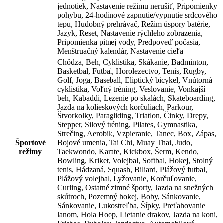
jednotiek, Nastavenie režimu nerušiť, Pripomienky
pohybu, 24-hodinové zapnutie/vypnutie srdcového
tepu, Hudobný prehrávač, Režim úspory batérie,
Jazyk, Reset, Nastavenie rýchleho zobrazenia,
Pripomienka pitnej vody, Predpoveď počasia,
Menštruačný kalendár, Nastavenie cieľa
Chôdza, Beh, Cyklistika, Skákanie, Badminton,
Basketbal, Futbal, Horolezectvo, Tenis, Rugby,
Golf, Joga, Baseball, Eliptický bicykel, Vnútorná
cyklistika, Voľný tréning, Veslovanie, Vonkajší
beh, Kabaddi, Lezenie po skalách, Skateboarding,
Jazda na kolieskových korčuliach, Parkour,
Štvorkolky, Paragliding, Triatlon, Činky, Drepy,
Stepper, Silový tréning, Pilates, Gymnastika,
Strečing, Aerobik, Vzpieranie, Tanec, Box, Zápas,
Športové
Bojové umenia, Tai Chi, Muay Thai, Judo,
režimy
Taekwondo, Karate, Kickbox, Šerm, Kendo,
Bowling, Kriket, Volejbal, Softbal, Hokej, Stolný
tenis, Hádzaná, Squash, Biliard, Plážový futbal,
Plážový volejbal, Lyžovanie, Korčuľovanie,
Curling, Ostatné zimné športy, Jazda na snežných
skútroch, Pozemný hokej, Boby, Sánkovanie,
Sánkovanie, Lukostreľba, Šípky, Preťahovanie
lanom, Hola Hoop, Lietanie drakov, Jazda na koni,