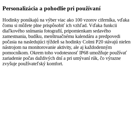
Personalizácia a pohodlie pri používaní
Hodinky ponúkajú na výber viac ako 100 vzorov ciferníka, vďaka
čomu si môžete plne prispôsobiť ich vzhľad. Vďaka funkcii
diaľkového snímania fotografií, pripomienkam sedavého
zamestnania, budíku, menštruačnému kalendáru a predpovedi
počasia na nasledujúci týždeň sa hodinky Colmi P20 stávajú nielen
nástrojom na monitorovanie aktivity, ale aj každodenným
pomocníkom. Okrem toho vodotesnosť IP68 umožňuje používať
zariadenie počas daždivých dní a pri umývaní rúk, čo výrazne
zvyšuje používateľský komfort.