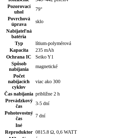
Pozorovací
79°
uhol
Povrchová
sklo
úprava
Nabíjateľná
batéria
Typ
lítium-polymérová
Kapacita
235 mAh
Ochrana IC
Seiko Y1
Spôsob
magnetické
nabíjania
Počet
nabíjacích
viac ako 300
cyklov
Čas nabíjania
približne 2 h
Prevádzkový
3-5 dní
čas
Pohotovostný
7 dní
čas
Iné
Reproduktor
0815.8 Ω, 0,6 WATT