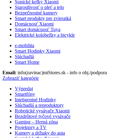
Sonické kefky Xiaomi
Starostlivosť o pleť a telo
Bezpečnostné kamery
Smart produkty pre zvieratká
Domácnosť Xiaomi
Smart domácnosť Tuya
Elektrické kolobežky a bicykle
e-mobilita
Smart Hodinky Xiaomi
Slúchadlá
Smart Home
Email:
info(zavinac)miStores.sk - info o obj./podpora
Zobraziť kategórie
Výpredaj
Smartfóny
Inteligentné Hodinky
Slúchadlá a reproduktory
Robotické vysávače Xiaomi
Bezdrôtové tyčové vysávače
Gaming – Herná zóna
Projektory a TV
Kamery a držiaky do auta