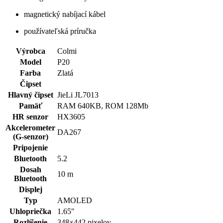
magnetický nabíjací kábel
používateľská príručka
Výrobca
Colmi
Model
P20
Farba
Zlatá
Čipset
Hlavný čipset
JieLi JL7013
Pamäť
RAM 640KB, ROM 128Mb
HR senzor
HX3605
Akcelerometer
DA267
(G-senzor)
Pripojenie
Bluetooth
5.2
Dosah
10 m
Bluetooth
Displej
Typ
AMOLED
Uhlopriečka
1.65″
Rozlíšenie
348×442 pixelov