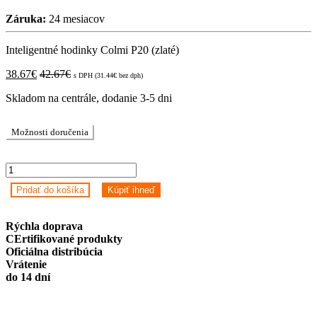
Záruka:
24 mesiacov
Inteligentné hodinky Colmi P20 (zlaté)
38.67
€
42.67
€
s DPH (
31.44
€
bez dph)
Skladom na centrále, dodanie 3-5 dni
Možnosti doručenia
Inteligentné
hodinky
Pridať do košíka
Kúpiť ihneď
Colmi
P20
(zlaté)
Rýchla doprava
quantity
CErtifikované produkty
Oficiálna distribúcia
Vrátenie
do 14 dní