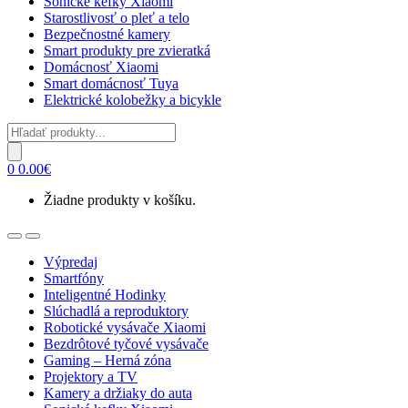
Sonické kefky Xiaomi
Starostlivosť o pleť a telo
Bezpečnostné kamery
Smart produkty pre zvieratká
Domácnosť Xiaomi
Smart domácnosť Tuya
Elektrické kolobežky a bicykle
Products
search
0
0.00
€
Žiadne produkty v košíku.
Open
Close
Výpredaj
Smartfóny
Inteligentné Hodinky
Slúchadlá a reproduktory
Robotické vysávače Xiaomi
Bezdrôtové tyčové vysávače
Gaming – Herná zóna
Projektory a TV
Kamery a držiaky do auta