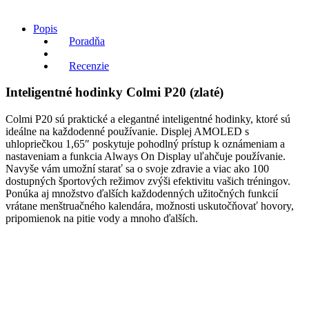
Popis
Poradňa
Recenzie
Inteligentné hodinky Colmi P20 (zlaté)
Colmi P20 sú praktické a elegantné inteligentné hodinky, ktoré sú
ideálne na každodenné používanie. Displej AMOLED s
uhlopriečkou 1,65″ poskytuje pohodlný prístup k oznámeniam a
nastaveniam a funkcia Always On Display uľahčuje používanie.
Navyše vám umožní starať sa o svoje zdravie a viac ako 100
dostupných športových režimov zvýši efektivitu vašich tréningov.
Ponúka aj množstvo ďalších každodenných užitočných funkcií
vrátane menštruačného kalendára, možnosti uskutočňovať hovory,
pripomienok na pitie vody a mnoho ďalších.