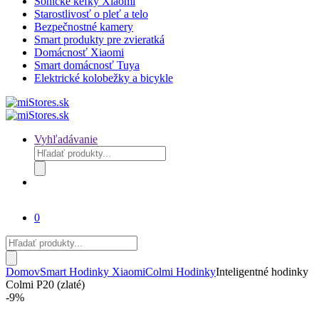
Sonické kefky Xiaomi
Starostlivosť o pleť a telo
Bezpečnostné kamery
Smart produkty pre zvieratká
Domácnosť Xiaomi
Smart domácnosť Tuya
Elektrické kolobežky a bicykle
Vyhľadávanie
Products
search
0
Products
search
Domov
Smart Hodinky Xiaomi
Colmi Hodinky
Inteligentné hodinky
Colmi P20 (zlaté)
-
9%