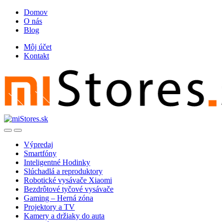
Skip
Skip
Domov
to
to
O nás
navigation
content
Blog
Môj účet
Kontakt
Open
Close
Výpredaj
Smartfóny
Inteligentné Hodinky
Slúchadlá a reproduktory
Robotické vysávače Xiaomi
Bezdrôtové tyčové vysávače
Gaming – Herná zóna
Projektory a TV
Kamery a držiaky do auta