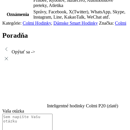
Frisbee, Rybolov, Jazdectvo, Automobilové
preteky, Atletika
Správy, Facebook, X(Twitter), WhatsApp, Skype,
Oznámenia
lnstagram, Line, KakaoTalk, WeChat atď.
Kategórie:
Colmi Hodinky
,
Dámske Smart Hodinky
Značka:
Colmi
Poradňa
Opýtať sa ->
Inteligentné hodinky Colmi P20 (zlaté)
Vaša otázka