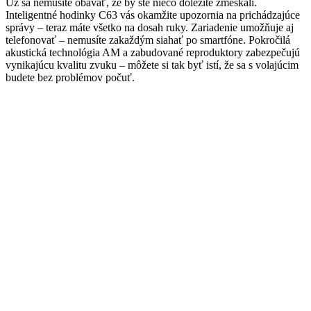
Už sa nemusíte obávať, že by ste niečo dôležité zmeškali.
Inteligentné hodinky C63 vás okamžite upozornia na prichádzajúce
správy – teraz máte všetko na dosah ruky. Zariadenie umožňuje aj
telefonovať – nemusíte zakaždým siahať po smartfóne. Pokročilá
akustická technológia AM a zabudované reproduktory zabezpečujú
vynikajúcu kvalitu zvuku – môžete si tak byť istí, že sa s volajúcim
budete bez problémov počuť.