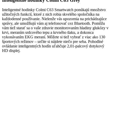
Inteligentné hodinky Colmi C63 Grey
Inteligentné hodinky Colmi C63 Smartwatch ponúkajú množstvo
užitočných funkcií, ktoré z nich robia skvelého spoločníka na
každodenné používanie. Nielenže vás upozornia na prichádzajúce
správy, ale umožňujú vám aj telefonovať cez Bluetooth. Pomôžu
vám tiež starať sa o vaše zdravie monitorovaním hladiny glukózy v
krvi, meraním srdcového tepu a krvného tlaku, a dokonca
vykonávaním EKG meraní. Môžete si tiež vybrať z viac ako 130
športových režimov – určite si nájdete niečo pre seba. Pohodlné
ovládanie inteligentných hodín uľahčuje 2,01-palcový dotykový
HD displej.