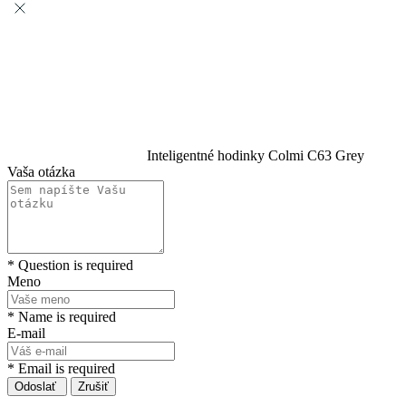
Inteligentné hodinky Colmi C63 Grey
Vaša otázka
* Question is required
Meno
* Name is required
E-mail
* Email is required
Odoslať
Zrušiť