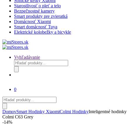
Sonické kefky Xiaomi
Starostlivosť o pleť a telo
Bezpečnostné kamery
Smart produkty pre zvieratká
Domácnosť Xiaomi
Smart domácnosť Tuya
Elektrické kolobežky a bicykle
Vyhľadávanie
Products
search
0
Products
search
Domov
Smart Hodinky Xiaomi
Colmi Hodinky
Inteligentné hodinky
Colmi C63 Grey
-
14%