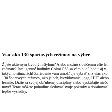
Viac ako 130 športových režimov na výber
Žijete aktívnym životným štýlom? Alebo možno s cvičením ešte len
začínate? Inteligentné hodinky Colmi C63 sa vám budú hodiť aj v
takýchto situáciách! Zariadenie vám umožňuje vybrať si z viac ako
130 športových režimov, ako je beh, bicyklovanie, joga, HIIT alebo
lezenie. Držte sa svojej obľúbenej disciplíny alebo vyskúšajte niečo
nové! Teraz môžete pohodlne sledovať svoje pokroky a dosahovať
lepšie výsledky.