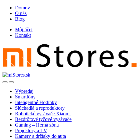
Skip
Skip
Domov
to
to
O nás
navigation
content
Blog
Môj účet
Kontakt
Open
Close
Výpredaj
Smartfóny
Inteligentné Hodinky
Slúchadlá a reproduktory
Robotické vysávače Xiaomi
Bezdrôtové tyčové vysávače
Gaming – Herná zóna
Projektory a TV
Kamery a držiaky do auta