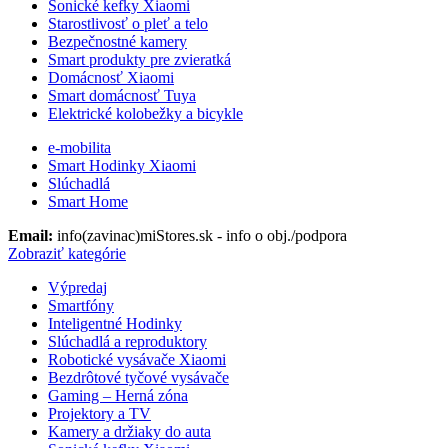
Sonické kefky Xiaomi
Starostlivosť o pleť a telo
Bezpečnostné kamery
Smart produkty pre zvieratká
Domácnosť Xiaomi
Smart domácnosť Tuya
Elektrické kolobežky a bicykle
e-mobilita
Smart Hodinky Xiaomi
Slúchadlá
Smart Home
Email:
info(zavinac)miStores.sk - info o obj./podpora
Zobraziť kategórie
Výpredaj
Smartfóny
Inteligentné Hodinky
Slúchadlá a reproduktory
Robotické vysávače Xiaomi
Bezdrôtové tyčové vysávače
Gaming – Herná zóna
Projektory a TV
Kamery a držiaky do auta