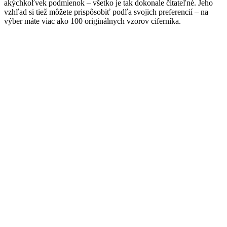
akýchkoľvek podmienok – všetko je tak dokonale čitateľné. Jeho
vzhľad si tiež môžete prispôsobiť podľa svojich preferencií – na
výber máte viac ako 100 originálnych vzorov ciferníka.