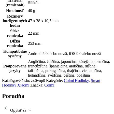
Materiál
Silikón
(remienok)
Hmotnosť
40 g
Rozmery
inteligentných
47 x 38 x 10,5
mm
hodín
Šírka
22 mm
remienka
Dĺžka
253 mm
remienka
Kompatibilné
Android 5.0 alebo novší, iOS 9.0 alebo novší
systémy
Angličtina, čínština, japončina, kórejčina, nemčina,
Podporované
francúzština, španielčina, arabčina, ruština,
jazyky
taliančina, portugalčina, thajčina, vietnamčina,
holandčina, švédčina, čeština, poľština
Katalógové číslo:
zx0vop0
Kategórie:
Colmi Hodinky
,
Smart
Hodinky Xiaomi
Značka:
Colmi
Poradňa
Opýtať sa ->