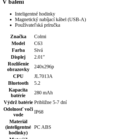
V balení
Inteligentné hodinky
Magnetický nabíjací kábel (USB-A)
Používateľská príručka
Značka
Colmi
Model
C63
Farba
Sivá
Displej
2.01″
Rozlíšenie
240x296p
obrazovky
CPU
JL7013A
Bluetooth
5.2
Kapacita
280 mAh
batérie
Výdrž batérie
Približne 5-7 dní
Odolnosť voči
IP68
vode
Materiál
(inteligentné
PC ABS
hodinky)