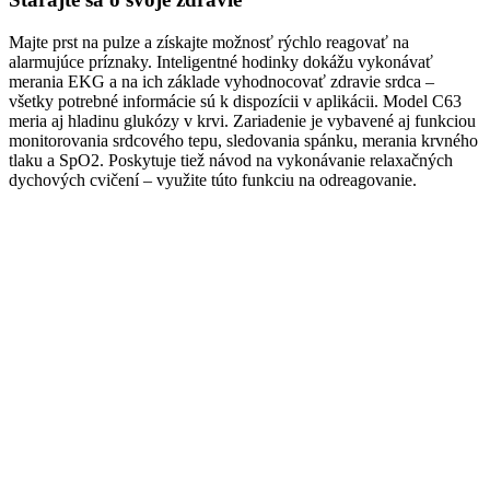
Majte prst na pulze a získajte možnosť rýchlo reagovať na
alarmujúce príznaky. Inteligentné hodinky dokážu vykonávať
merania EKG a na ich základe vyhodnocovať zdravie srdca –
všetky potrebné informácie sú k dispozícii v aplikácii. Model C63
meria aj hladinu glukózy v krvi. Zariadenie je vybavené aj funkciou
monitorovania srdcového tepu, sledovania spánku, merania krvného
tlaku a SpO2. Poskytuje tiež návod na vykonávanie relaxačných
dychových cvičení – využite túto funkciu na odreagovanie.