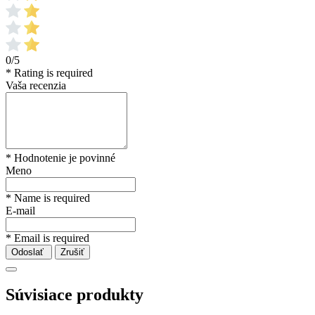
0/5
* Rating is required
Vaša recenzia
* Hodnotenie je povinné
Meno
* Name is required
E-mail
* Email is required
Odoslať
Zrušiť
Súvisiace produkty