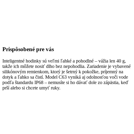
Prispôsobené pre vás
Inteligentné hodinky sú veľmi ľahké a pohodlné – vážia len 40 g,
takže ich môžete nosiť dlho bez nepohodlia. Zariadenie je vybavené
silikónovým remienkom, ktorý je šetrný k pokožke, príjemný na
dotyk a ľahko sa čistí. Model C63 vyniká aj odolnosťou voči vode
podľa štandardu IP68 – nemusíte si ho dávať dole zo zápästia, keď
prší alebo si chcete umyť ruky.