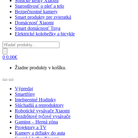
Sonické kefky Xiaomi
Starostlivosť o pleť a telo
Bezpečnostné kamery
Smart produkty pre zvieratká
Domácnosť Xiaomi
Smart domácnosť Tuya
Elektrické kolobežky a bicykle
Products
search
0
0.00
€
Žiadne produkty v košíku.
Open
Close
Výpredaj
Smartfóny
Inteligentné Hodinky
Slúchadlá a reproduktory
Robotické vysávače Xiaomi
Bezdrôtové tyčové vysávače
Gaming – Herná zóna
Projektory a TV
Kamery a držiaky do auta