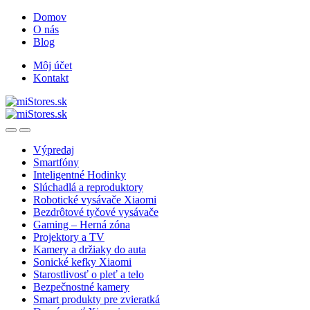
Skip
Skip
Domov
to
to
O nás
navigation
content
Blog
Môj účet
Kontakt
Open
Close
Výpredaj
Smartfóny
Inteligentné Hodinky
Slúchadlá a reproduktory
Robotické vysávače Xiaomi
Bezdrôtové tyčové vysávače
Gaming – Herná zóna
Projektory a TV
Kamery a držiaky do auta
Sonické kefky Xiaomi
Starostlivosť o pleť a telo
Bezpečnostné kamery
Smart produkty pre zvieratká