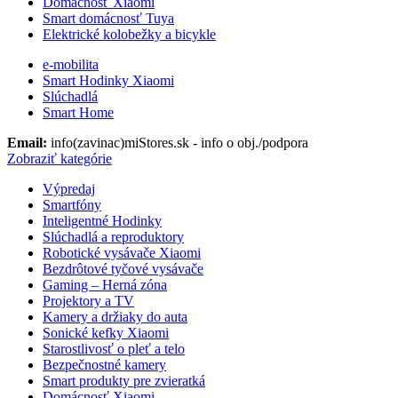
Domácnosť Xiaomi
Smart domácnosť Tuya
Elektrické kolobežky a bicykle
e-mobilita
Smart Hodinky Xiaomi
Slúchadlá
Smart Home
Email:
info(zavinac)miStores.sk - info o obj./podpora
Zobraziť kategórie
Výpredaj
Smartfóny
Inteligentné Hodinky
Slúchadlá a reproduktory
Robotické vysávače Xiaomi
Bezdrôtové tyčové vysávače
Gaming – Herná zóna
Projektory a TV
Kamery a držiaky do auta
Sonické kefky Xiaomi
Starostlivosť o pleť a telo
Bezpečnostné kamery
Smart produkty pre zvieratká
Domácnosť Xiaomi