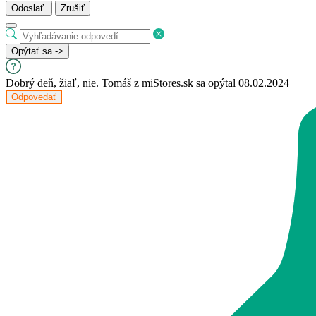
Odoslať
Zrušiť
Opýtať sa ->
Dobrý deň, žiaľ, nie.
Tomáš z miStores.sk
sa opýtal 08.02.2024
Odpovedať