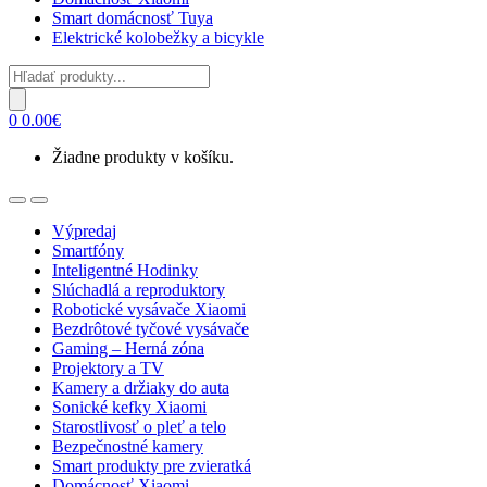
Smart domácnosť Tuya
Elektrické kolobežky a bicykle
Products
search
0
0.00
€
Žiadne produkty v košíku.
Open
Close
Výpredaj
Smartfóny
Inteligentné Hodinky
Slúchadlá a reproduktory
Robotické vysávače Xiaomi
Bezdrôtové tyčové vysávače
Gaming – Herná zóna
Projektory a TV
Kamery a držiaky do auta
Sonické kefky Xiaomi
Starostlivosť o pleť a telo
Bezpečnostné kamery
Smart produkty pre zvieratká
Domácnosť Xiaomi