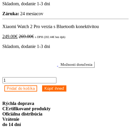
Skladom, dodanie 1-3 dni
Záruka:
24 mesiacov
Xiaomi Watch 2 Pro verzia s Bluetooth konektivitou
249.00
€
269.00
€
s DPH (
202.44
€
bez dph)
Skladom, dodanie 1-3 dni
Možnosti doručenia
Xiaomi
Watch
Pridať do košíka
Kúpiť ihneď
2
Pro
4G
Rýchla doprava
LTE
CErtifikované produkty
Black
Oficiálna distribúcia
quantity
Vrátenie
do 14 dní