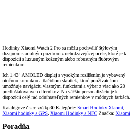
Hodinky Xiaomi Watch 2 Pro sa môžu pochváliť štýlovým
dizajnom s odolným puzdrom z nehrdzavejúcej ocele, ktoré je k
dispozícii s luxusným koženým alebo robustným fluórovým
remienkom.
Ich 1,43″ AMOLED displej s vysokým rozlíšením je vybavený
otočnou korunkou a tlačidlom skratiek, ktoré používateľom
umožňuje navigáciu vlastnými funkciami a výber z viac ako 20
predinštalovaných ciferníkov. Na väčšiu personalizáciu je k
dispozícii celý rad odnímateľných remienkov v módnych farbách.
Katalógové číslo:
zx2kp30
Kategórie:
Smart Hodinky Xiaomi
,
Xiaomi hodinky s GPS
,
Xiaomi Hodinky s NFC
Značka:
Xiaomi
Poradňa