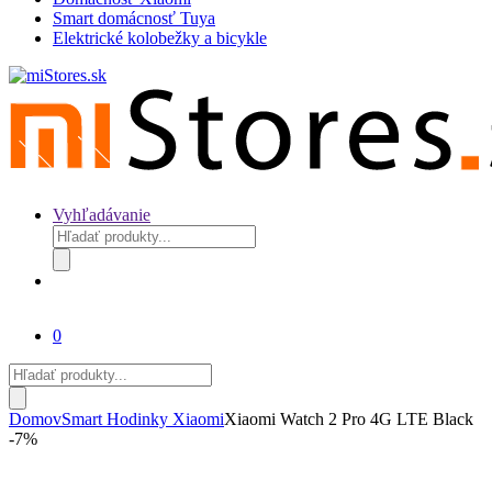
Smart domácnosť Tuya
Elektrické kolobežky a bicykle
Vyhľadávanie
Products
search
0
Products
search
Domov
Smart Hodinky Xiaomi
Xiaomi Watch 2 Pro 4G LTE Black
-
7%