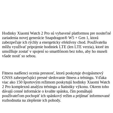
Hodinky Xiaomi Watch 2 Pro sú vybavené platformou pre nositeľné
zariadenia novej generácie Snapdragon® W5 + Gen 1, ktorá
zabezpečuje ich rýchly a energeticky efektívny chod. Používatelia
môžu využívať pripojenie hodiniek LTE (len LTE verzia), ktoré im
umožňuje zostať v spojení so smartfónom bez toho, aby ho museli
všade nosiť so sebou.
Fitness nadšenci ocenia presnosť, ktorú poskytuje dvojpásmový
GNSS zabezpečujúci presné sledovanie fitness a tréningu. Vďaka
viac ako 150 športovým režimom poskytujú hodinky Xiaomi Watch
2 Pro komplexnú analýzu tréningu a štatistiky výkonu. Okrem toho
dávajú cenné informácie o kvalite spánku, čím pomáhajú
používateľom pochopiť ich spánkový režim a prijímať informované
rozhodnutia na zlepšenie ich pohody.