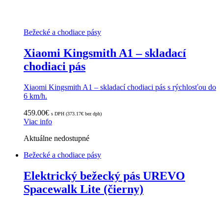
Bežecké a chodiace pásy
Xiaomi Kingsmith A1 – skladací
chodiaci pás
Xiaomi Kingsmith A1 – skladací chodiaci pás s rýchlosťou do
6 km/h.
459.00
€
s DPH (
373.17
€
bez dph)
Viac info
Aktuálne nedostupné
Bežecké a chodiace pásy
Elektrický bežecký pás UREVO
Spacewalk Lite (čierny)