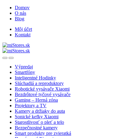
Skip
Skip
Domov
to
to
O nás
navigation
content
Blog
Môj účet
Kontakt
Open
Close
Výpredaj
Smartfóny
Inteligentné Hodinky
Slúchadlá a reproduktory
Robotické vysávače Xiaomi
Bezdrôtové tyčové vysávače
Gaming – Herná zóna
Projektory a TV
Kamery a držiaky do auta
Sonické kefky Xiaomi
Starostlivosť o pleť a telo
Bezpečnostné kamery
Smart produkty pre zvieratká