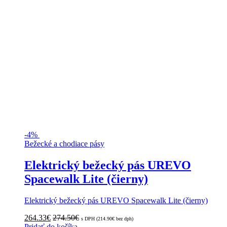
-
4%
Bežecké a chodiace pásy
Elektrický bežecký pás UREVO
Spacewalk Lite (čierny)
Elektrický bežecký pás UREVO Spacewalk Lite (čierny)
264.33
€
274.50
€
s DPH (
214.90
€
bez dph)
Pridať do košíka