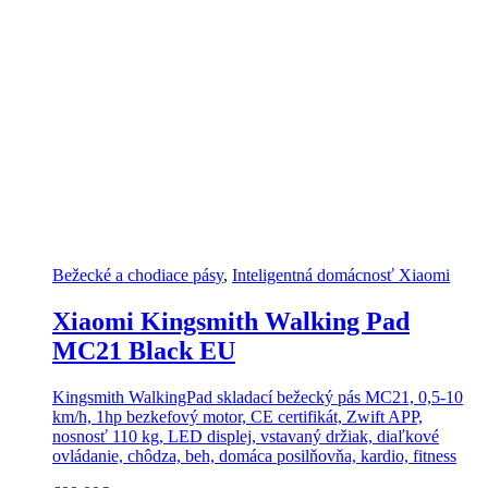
Bežecké a chodiace pásy
,
Inteligentná domácnosť Xiaomi
Xiaomi Kingsmith Walking Pad
MC21 Black EU
Kingsmith WalkingPad skladací bežecký pás MC21, 0,5-10
km/h, 1hp bezkefový motor, CE certifikát, Zwift APP,
nosnosť 110 kg, LED displej, vstavaný držiak, diaľkové
ovládanie, chôdza, beh, domáca posilňovňa, kardio, fitness