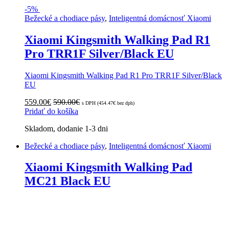
-
5%
Bežecké a chodiace pásy
,
Inteligentná domácnosť Xiaomi
Xiaomi Kingsmith Walking Pad R1
Pro TRR1F Silver/Black EU
Xiaomi Kingsmith Walking Pad R1 Pro TRR1F Silver/Black
EU
559.00
€
590.00
€
s DPH (
454.47
€
bez dph)
Pridať do košíka
Skladom, dodanie 1-3 dni
Bežecké a chodiace pásy
,
Inteligentná domácnosť Xiaomi
Xiaomi Kingsmith Walking Pad
MC21 Black EU