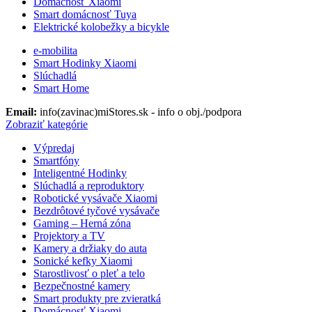
Domácnosť Xiaomi
Smart domácnosť Tuya
Elektrické kolobežky a bicykle
e-mobilita
Smart Hodinky Xiaomi
Slúchadlá
Smart Home
Email:
info(zavinac)miStores.sk - info o obj./podpora
Zobraziť kategórie
Výpredaj
Smartfóny
Inteligentné Hodinky
Slúchadlá a reproduktory
Robotické vysávače Xiaomi
Bezdrôtové tyčové vysávače
Gaming – Herná zóna
Projektory a TV
Kamery a držiaky do auta
Sonické kefky Xiaomi
Starostlivosť o pleť a telo
Bezpečnostné kamery
Smart produkty pre zvieratká
Domácnosť Xiaomi