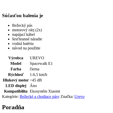
Súčasťou balenia je
Bežecký pás
motorový olej (2x)
napájací kábel
šesťhranné náradie
vodná batéria
návod na použitie
Výrobca
UREVO
Model
Spacewalk E1
Farba
čierna
Rýchlosť
1-6,5 km/h
Hlukový motor
<45 dB
LED displej
Áno
Kompatibilita
Ekosystém Xiaomi
Kategórie:
Bežecké a chodiace pásy
Značka:
Urevo
Poradňa