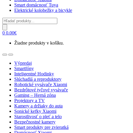
Smart domácnosť Tuya
Elektrické kolobežky a bicykle
Products
search
0
0.00
€
Žiadne produkty v košíku.
Open
Close
Výpredaj
Smartfóny
Inteligentné Hodinky
Slúchadlá a reproduktory
Robotické vysávače Xiaomi
Bezdrôtové tyčové vysávače
Gaming – Herná zóna
Projektory a TV
Kamery a držiaky do auta
Sonické kefky Xiaomi
Starostlivosť o pleť a telo
Bezpečnostné kamery
Smart produkty pre zvieratká
Domácnosť Xiaomi