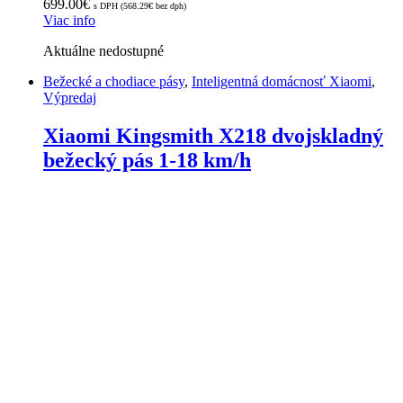
699.00
€
s DPH (
568.29
€
bez dph)
Viac info
Aktuálne nedostupné
Bežecké a chodiace pásy
,
Inteligentná domácnosť Xiaomi
,
Výpredaj
Xiaomi Kingsmith X218 dvojskladný
bežecký pás 1-18 km/h