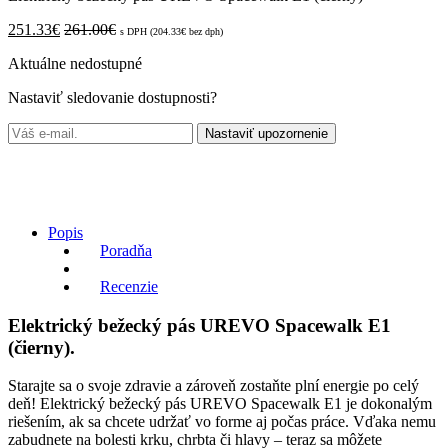
251.33
€
261.00
€
s DPH (
204.33
€
bez dph)
Aktuálne nedostupné
Nastaviť sledovanie dostupnosti?
Nastaviť upozornenie
Popis
Poradňa
Recenzie
Elektrický bežecký pás UREVO Spacewalk E1
(čierny).
Starajte sa o svoje zdravie a zároveň zostaňte plní energie po celý
deň! Elektrický bežecký pás UREVO Spacewalk E1 je dokonalým
riešením, ak sa chcete udržať vo forme aj počas práce. Vďaka nemu
zabudnete na bolesti krku, chrbta či hlavy – teraz sa môžete