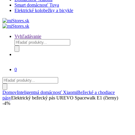
Smart domácnosť Tuya
Elektrické kolobežky a bicykle
Vyhľadávanie
Products
search
0
Products
search
Domov
Inteligentná domácnosť Xiaomi
Bežecké a chodiace
pásy
Elektrický bežecký pás UREVO Spacewalk E1 (čierny)
-
4%