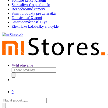
Sonické kefky Xiaomi
Starostlivosť o pleť a telo
Bezpečnostné kamery
Smart produkty pre zvieratká
Domácnosť Xiaomi
Smart domácnosť Tuya
Elektrické kolobežky a bicykle
Vyhľadávanie
Products
search
0
Products
search