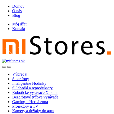
Skip
Skip
Domov
to
to
O nás
navigation
content
Blog
Môj účet
Kontakt
Open
Close
Výpredaj
Smartfóny
Inteligentné Hodinky
Slúchadlá a reproduktory
Robotické vysávače Xiaomi
Bezdrôtové tyčové vysávače
Gaming – Herná zóna
Projektory a TV
Kamery a držiaky do auta