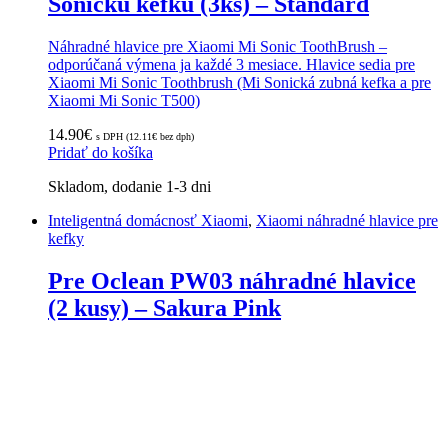
Sonickú kefku (3ks) – Standard
Náhradné hlavice pre Xiaomi Mi Sonic ToothBrush –
odporúčaná výmena ja každé 3 mesiace. Hlavice sedia pre
Xiaomi Mi Sonic Toothbrush (Mi Sonická zubná kefka a pre
Xiaomi Mi Sonic T500)
14.90
€
s DPH (
12.11
€
bez dph)
Pridať do košíka
Skladom, dodanie 1-3 dni
Inteligentná domácnosť Xiaomi
,
Xiaomi náhradné hlavice pre
kefky
Pre Oclean PW03 náhradné hlavice
(2 kusy) – Sakura Pink