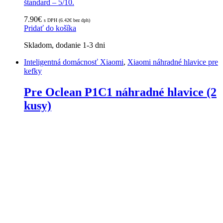
štandard – 5/10.
7.90
€
s DPH (
6.42
€
bez dph)
Pridať do košíka
Skladom, dodanie 1-3 dni
Inteligentná domácnosť Xiaomi
,
Xiaomi náhradné hlavice pre
kefky
Pre Oclean P1C1 náhradné hlavice (2
kusy)