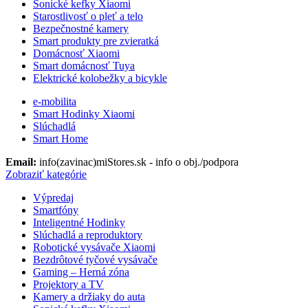
Sonické kefky Xiaomi
Starostlivosť o pleť a telo
Bezpečnostné kamery
Smart produkty pre zvieratká
Domácnosť Xiaomi
Smart domácnosť Tuya
Elektrické kolobežky a bicykle
e-mobilita
Smart Hodinky Xiaomi
Slúchadlá
Smart Home
Email:
info(zavinac)miStores.sk - info o obj./podpora
Zobraziť kategórie
Výpredaj
Smartfóny
Inteligentné Hodinky
Slúchadlá a reproduktory
Robotické vysávače Xiaomi
Bezdrôtové tyčové vysávače
Gaming – Herná zóna
Projektory a TV
Kamery a držiaky do auta