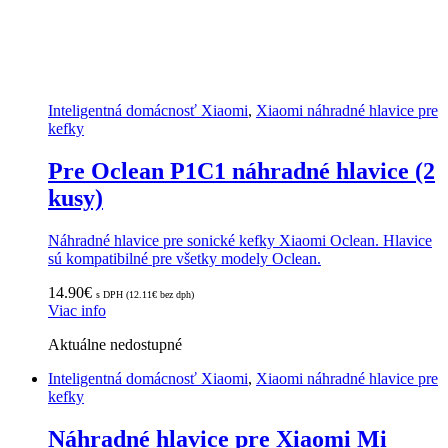
Inteligentná domácnosť Xiaomi
,
Xiaomi náhradné hlavice pre
kefky
Pre Oclean P1C1 náhradné hlavice (2
kusy)
Náhradné hlavice pre sonické kefky Xiaomi Oclean. Hlavice
sú kompatibilné pre všetky modely Oclean.
14.90
€
s DPH (
12.11
€
bez dph)
Viac info
Aktuálne nedostupné
Inteligentná domácnosť Xiaomi
,
Xiaomi náhradné hlavice pre
kefky
Náhradné hlavice pre Xiaomi Mi