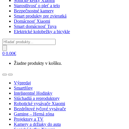
Sonické kefky Xiaomi
Starostlivosť o pleť a telo
Bezpečnostné kamery
Smart produkty pre zvieratká
Domácnosť Xiaomi
Smart domácnosť Tuya
Elektrické kolobežky a bicykle
Products
search
0
0.00
€
Žiadne produkty v košíku.
Open
Close
Výpredaj
Smartfóny
Inteligentné Hodinky
Slúchadlá a reproduktory
Robotické vysávače Xiaomi
Bezdrôtové tyčové vysávače
Gaming – Herná zóna
Projektory a TV
Kamery a držiaky do auta