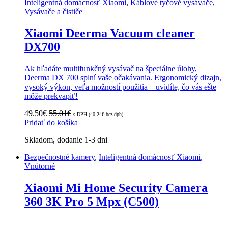
Inteligentná domácnosť Xiaomi
,
Káblové tyčové vysávače
,
Vysávače a čističe
Xiaomi Deerma Vacuum cleaner
DX700
Ak hľadáte multifunkčný vysávač na špeciálne úlohy,
Deerma DX 700 splní vaše očakávania. Ergonomický dizajn,
vysoký výkon, veľa možností použitia – uvidíte, čo vás ešte
môže prekvapiť!
49.50
€
55.01
€
s DPH (
40.24
€
bez dph)
Pridať do košíka
Skladom, dodanie 1-3 dni
Bezpečnostné kamery
,
Inteligentná domácnosť Xiaomi
,
Vnútorné
Xiaomi Mi Home Security Camera
360 3K Pro 5 Mpx (C500)