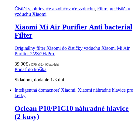
Čističky, ohrievače a zvlhčovače vzduchu
,
Filtre pre čističku
vzduchu Xiaomi
Xiaomi Mi Air Purifier Anti bacterial
Filter
Originálny filter Xiaomi do čističky vzduchu Xiaomi Mi Air
Purifier 2/2S/2H/Pro.
39.90
€
s DPH (
32.44
€
bez dph)
Pridať do košíka
Skladom, dodanie 1-3 dni
Inteligentná domácnosť Xiaomi
,
Xiaomi náhradné hlavice pre
kefky
Oclean P10/P1C10 náhradné hlavice
(2 kusy)