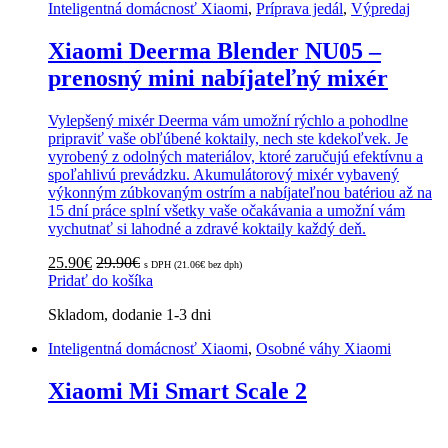
Inteligentná domácnosť Xiaomi
,
Príprava jedál
,
Výpredaj
Xiaomi Deerma Blender NU05 –
prenosný mini nabíjateľný mixér
Vylepšený mixér Deerma vám umožní rýchlo a pohodlne
pripraviť vaše obľúbené koktaily, nech ste kdekoľvek. Je
vyrobený z odolných materiálov, ktoré zaručujú efektívnu a
spoľahlivú prevádzku. Akumulátorový mixér vybavený
výkonným zúbkovaným ostrím a nabíjateľnou batériou až na
15 dní práce splní všetky vaše očakávania a umožní vám
vychutnať si lahodné a zdravé koktaily každý deň.
25.90
€
29.90
€
s DPH (
21.06
€
bez dph)
Pridať do košíka
Skladom, dodanie 1-3 dni
Inteligentná domácnosť Xiaomi
,
Osobné váhy Xiaomi
Xiaomi Mi Smart Scale 2