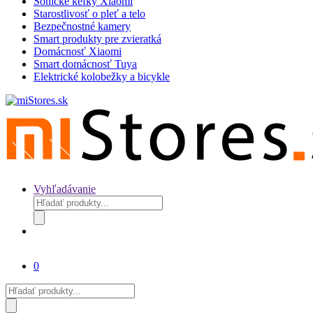
Sonické kefky Xiaomi
Starostlivosť o pleť a telo
Bezpečnostné kamery
Smart produkty pre zvieratká
Domácnosť Xiaomi
Smart domácnosť Tuya
Elektrické kolobežky a bicykle
Vyhľadávanie
Products
search
0
Products
search