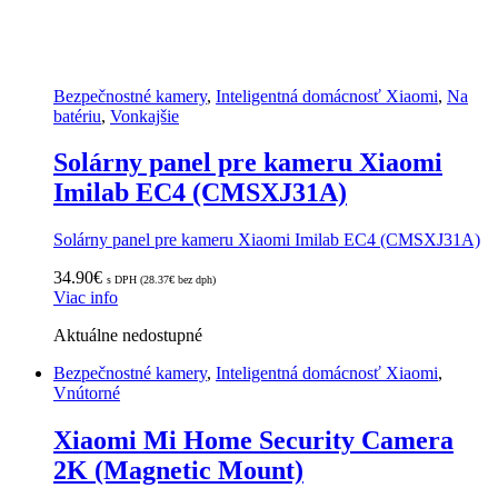
Bezpečnostné kamery
,
Inteligentná domácnosť Xiaomi
,
Na
batériu
,
Vonkajšie
Solárny panel pre kameru Xiaomi
Imilab EC4 (CMSXJ31A)
Solárny panel pre kameru Xiaomi Imilab EC4 (CMSXJ31A)
34.90
€
s DPH (
28.37
€
bez dph)
Viac info
Aktuálne nedostupné
Bezpečnostné kamery
,
Inteligentná domácnosť Xiaomi
,
Vnútorné
Xiaomi Mi Home Security Camera
2K (Magnetic Mount)