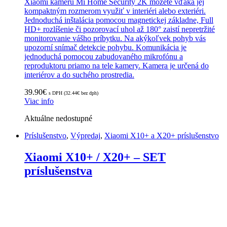
Xiaomi kameru Mi Home Security 2K môžete vďaka jej
kompaktným rozmerom využiť v interiéri alebo exteriéri.
Jednoduchá inštalácia pomocou magnetickej základne, Full
HD+ rozlíšenie či pozorovací uhol až 180° zaistí nepretržité
monitorovanie vášho príbytku. Na akýkoľvek pohyb vás
upozorní snímač detekcie pohybu. Komunikácia je
jednoduchá pomocou zabudovaného mikrofónu a
reproduktoru priamo na tele kamery. Kamera je určená do
interiérov a do suchého prostredia.
39.90
€
s DPH (
32.44
€
bez dph)
Viac info
Aktuálne nedostupné
Príslušenstvo
,
Výpredaj
,
Xiaomi X10+ a X20+ príslušenstvo
Xiaomi X10+ / X20+ – SET
príslušenstva