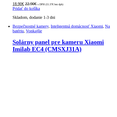
18.90
€
22.90
€
s DPH (
15.37
€
bez dph)
Pridať do košíka
Skladom, dodanie 1-3 dni
Bezpečnostné kamery
,
Inteligentná domácnosť Xiaomi
,
Na
batériu
,
Vonkajšie
Solárny panel pre kameru Xiaomi
Imilab EC4 (CMSXJ31A)