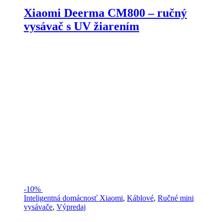
Xiaomi Deerma CM800 – ručný
vysávač s UV žiarením
-
10%
Inteligentná domácnosť Xiaomi
,
Káblové
,
Ručné mini
vysávače
,
Výpredaj