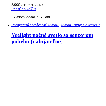
8.90
€
s DPH (
7.24
€
bez dph)
Pridať do košíka
Skladom, dodanie 1-3 dni
Inteligentná domácnosť Xiaomi
,
Xiaomi lampy a osvetlenie
Yeelight nočné svetlo so senzorom
pohybu (nabíjateľné)