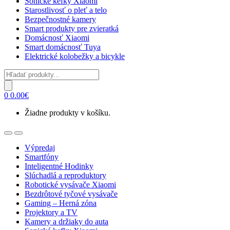
Sonické kefky Xiaomi
Starostlivosť o pleť a telo
Bezpečnostné kamery
Smart produkty pre zvieratká
Domácnosť Xiaomi
Smart domácnosť Tuya
Elektrické kolobežky a bicykle
Products
search
0
0.00
€
Žiadne produkty v košíku.
Open
Close
Výpredaj
Smartfóny
Inteligentné Hodinky
Slúchadlá a reproduktory
Robotické vysávače Xiaomi
Bezdrôtové tyčové vysávače
Gaming – Herná zóna
Projektory a TV
Kamery a držiaky do auta