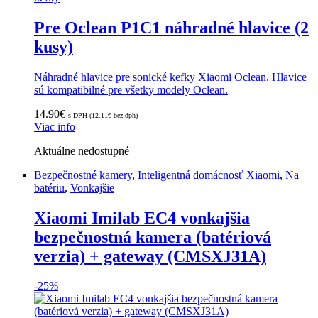
Pre Oclean P1C1 náhradné hlavice (2
kusy)
Náhradné hlavice pre sonické kefky Xiaomi Oclean. Hlavice
sú kompatibilné pre všetky modely Oclean.
14.90
€
s DPH (
12.11
€
bez dph)
Viac info
Aktuálne nedostupné
Bezpečnostné kamery
,
Inteligentná domácnosť Xiaomi
,
Na
batériu
,
Vonkajšie
Xiaomi Imilab EC4 vonkajšia
bezpečnostná kamera (batériová
verzia) + gateway (CMSXJ31A)
-
25%