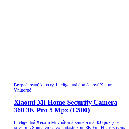
Bezpečnostné kamery
,
Inteligentná domácnosť Xiaomi
,
Vnútorné
Xiaomi Mi Home Security Camera
360 3K Pro 5 Mpx (C500)
Inteligentná Xiaomi Mi vnútorná kamera má 360 pokrytie
priestoru. Sníma videá vo fantastickom 3K Full HD rozlíšení.