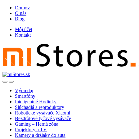
Skip
Skip
Domov
to
to
O nás
navigation
content
Blog
Môj účet
Kontakt
Open
Close
Výpredaj
Smartfóny
Inteligentné Hodinky
Slúchadlá a reproduktory
Robotické vysávače Xiaomi
Bezdrôtové tyčové vysávače
Gaming – Herná zóna
Projektory a TV
Kamery a držiaky do auta