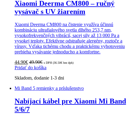
Xiaomi Deerma CM800 – ručný
vysávač s UV žiarením
Xiaomi Deerma CM800 na čistenie využíva účinnú
kombináciu ultrafialového svetla dlhého 253,7 nm,
vysokofrekvenčných vibrácií, sacej sily až 13 000 Pa a
vysokej teploty. Efektívne odstraňuje alergény, roztoče a
vírusy. Vďaka tichému chodu a praktickému vyhotoveniu
prebieha vysávanie jednoducho a komfortne.
44.90
€
49.90
€
s DPH (
36.50
€
bez dph)
Pridať do košíka
Skladom, dodanie 1-3 dni
Mi Band 5 remienky a príslušenstvo
Nabíjací kábel pre Xiaomi Mi Band
5/6/7