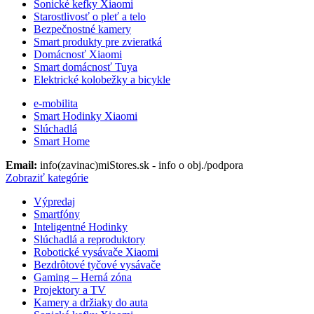
Sonické kefky Xiaomi
Starostlivosť o pleť a telo
Bezpečnostné kamery
Smart produkty pre zvieratká
Domácnosť Xiaomi
Smart domácnosť Tuya
Elektrické kolobežky a bicykle
e-mobilita
Smart Hodinky Xiaomi
Slúchadlá
Smart Home
Email:
info(zavinac)miStores.sk - info o obj./podpora
Zobraziť kategórie
Výpredaj
Smartfóny
Inteligentné Hodinky
Slúchadlá a reproduktory
Robotické vysávače Xiaomi
Bezdrôtové tyčové vysávače
Gaming – Herná zóna
Projektory a TV
Kamery a držiaky do auta