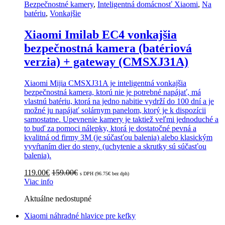
Bezpečnostné kamery
,
Inteligentná domácnosť Xiaomi
,
Na
batériu
,
Vonkajšie
Xiaomi Imilab EC4 vonkajšia
bezpečnostná kamera (batériová
verzia) + gateway (CMSXJ31A)
Xiaomi Mijia CMSXJ31A je inteligentná vonkajšia
bezpečnostná kamera, ktorú nie je potrebné napájať, má
vlastnú batériu, ktorá na jedno nabitie vydrží do 100 dní a je
možné ju napájať solárnym panelom, ktorý je k dispozícii
samostatne. Upevnenie kamery je taktiež veľmi jednoduché a
to buď za pomoci nálepky, ktorá je dostatočné pevná a
kvalitná od firmy 3M (je súčasťou balenia) alebo klasickým
vyvŕtaním dier do steny. (uchytenie a skrutky sú súčasťou
balenia).
119.00
€
159.00
€
s DPH (
96.75
€
bez dph)
Viac info
Aktuálne nedostupné
Xiaomi náhradné hlavice pre kefky