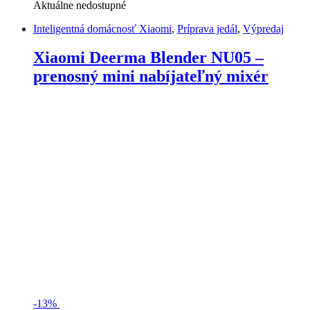
Aktuálne nedostupné
Inteligentná domácnosť Xiaomi
,
Príprava jedál
,
Výpredaj
Xiaomi Deerma Blender NU05 –
prenosný mini nabíjateľný mixér
-
13%