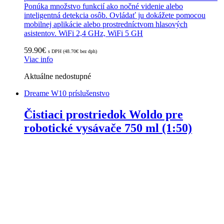
Ponúka množstvo funkcií ako nočné videnie alebo
inteligentná detekcia osôb. Ovládať ju dokážete pomocou
mobilnej aplikácie alebo prostredníctvom hlasových
asistentov. WiFi 2,4 GHz, WiFi 5 GH
59.90
€
s DPH (
48.70
€
bez dph)
Viac info
Aktuálne nedostupné
Dreame W10 príslušenstvo
Čistiaci prostriedok Woldo pre
robotické vysávače 750 ml (1:50)