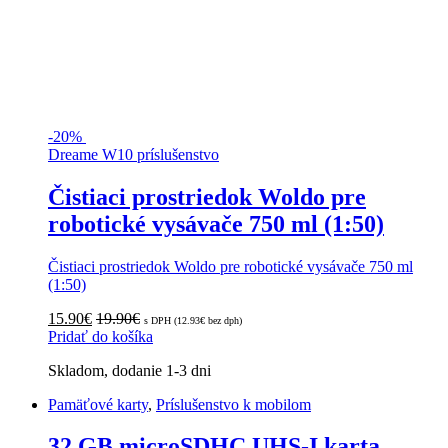
-
20%
Dreame W10 príslušenstvo
Čistiaci prostriedok Woldo pre
robotické vysávače 750 ml (1:50)
Čistiaci prostriedok Woldo pre robotické vysávače 750 ml
(1:50)
15.90
€
19.90
€
s DPH (
12.93
€
bez dph)
Pridať do košíka
Skladom, dodanie 1-3 dni
Pamäťové karty
,
Príslušenstvo k mobilom
32 GB microSDHC UHS-I karta