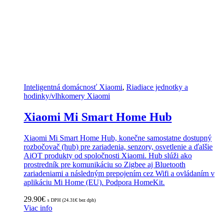
Inteligentná domácnosť Xiaomi
,
Riadiace jednotky a
hodinky/vlhkomery Xiaomi
Xiaomi Mi Smart Home Hub
Xiaomi Mi Smart Home Hub, konečne samostatne dostupný
rozbočovač (hub) pre zariadenia, senzory, osvetlenie a ďalšie
AiOT produkty od spoločnosti Xiaomi. Hub slúži ako
prostredník pre komunikáciu so Zigbee aj Bluetooth
zariadeniami a následným prepojením cez Wifi a ovládaním v
aplikáciu Mi Home (EU). Podpora HomeKit.
29.90
€
s DPH (
24.31
€
bez dph)
Viac info