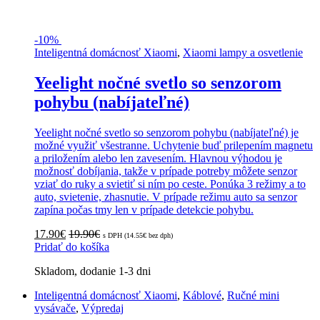
-
10%
Inteligentná domácnosť Xiaomi
,
Xiaomi lampy a osvetlenie
Yeelight nočné svetlo so senzorom
pohybu (nabíjateľné)
Yeelight nočné svetlo so senzorom pohybu (nabíjateľné) je
možné využiť všestranne. Uchytenie buď prilepením magnetu
a priložením alebo len zavesením. Hlavnou výhodou je
možnosť dobíjania, takže v prípade potreby môžete senzor
vziať do ruky a svietiť si ním po ceste. Ponúka 3 režimy a to
auto, svietenie, zhasnutie. V prípade režimu auto sa senzor
zapína počas tmy len v prípade detekcie pohybu.
17.90
€
19.90
€
s DPH (
14.55
€
bez dph)
Pridať do košíka
Skladom, dodanie 1-3 dni
Inteligentná domácnosť Xiaomi
,
Káblové
,
Ručné mini
vysávače
,
Výpredaj