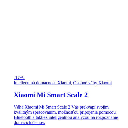
-
17%
Inteligentná domácnosť Xiaomi
,
Osobné váhy Xiaomi
Xiaomi Mi Smart Scale 2
Váha Xiaomi Mi Smart Scale 2 Vás prekvapí svojím
kvalitným spracovaním, možnosťou pripojenia pomocou
Bluetooth a taktiež inteligentnou analýzou na rozpoznanie
domácich členov.