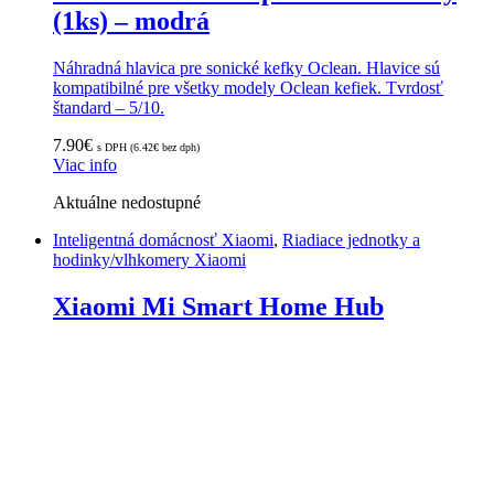
(1ks) – modrá
Náhradná hlavica pre sonické kefky Oclean. Hlavice sú
kompatibilné pre všetky modely Oclean kefiek. Tvrdosť
štandard – 5/10.
7.90
€
s DPH (
6.42
€
bez dph)
Viac info
Aktuálne nedostupné
Inteligentná domácnosť Xiaomi
,
Riadiace jednotky a
hodinky/vlhkomery Xiaomi
Xiaomi Mi Smart Home Hub