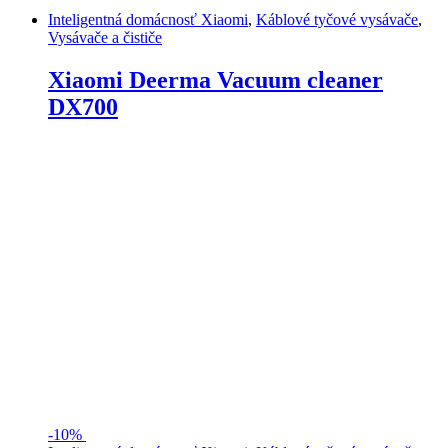
Inteligentná domácnosť Xiaomi
,
Káblové tyčové vysávače
,
Vysávače a čističe
Xiaomi Deerma Vacuum cleaner
DX700
-
10%