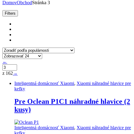
Domov
Obchod
Stránka 3
Zoradené
Filters
podľa
popularity
←
z 162
→
Inteligentná domácnosť Xiaomi
,
Xiaomi náhradné hlavice pre
kefky
Pre Oclean P1C1 náhradné hlavice (2
kusy)
Inteligentná domácnosť Xiaomi
,
Xiaomi náhradné hlavice pre
kefky