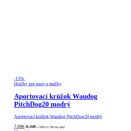
-
15%
Hračky pre psov a mačky
Aportovací krúžok Waudog
PitchDog20 modrý
Aportovací krúžok Waudog PitchDog20 modrý
7.09
€
8.34
€
s DPH (
5.76
€
bez dph)