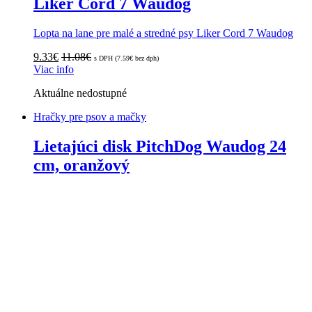
Liker Cord 7 Waudog
Lopta na lane pre malé a stredné psy Liker Cord 7 Waudog
9.33
€
11.08
€
s DPH (
7.59
€
bez dph)
Viac info
Aktuálne nedostupné
Hračky pre psov a mačky
Lietajúci disk PitchDog Waudog 24
cm, oranžový