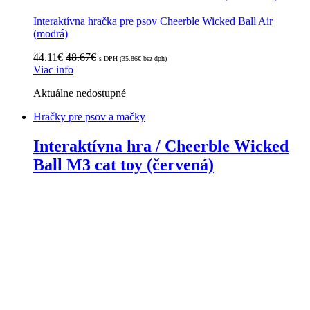
Interaktívna hračka pre psov Cheerble Wicked Ball Air
(modrá)
44.11
€
48.67
€
s DPH (
35.86
€
bez dph)
Viac info
Aktuálne nedostupné
Hračky pre psov a mačky
Interaktívna hra / Cheerble Wicked
Ball M3 cat toy (červená)