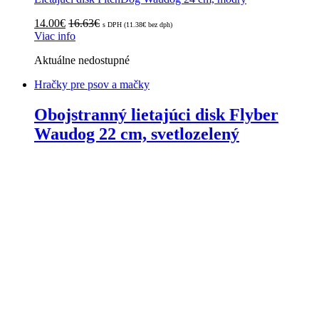
14.00
€
16.63
€
s DPH (
11.38
€
bez dph)
Viac info
Aktuálne nedostupné
Hračky pre psov a mačky
Obojstranný lietajúci disk Flyber
Waudog 22 cm, svetlozelený