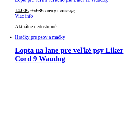
14.00
€
16.63
€
s DPH (
11.38
€
bez dph)
Viac info
Aktuálne nedostupné
Hračky pre psov a mačky
Lopta na lane pre veľké psy Liker
Cord 9 Waudog