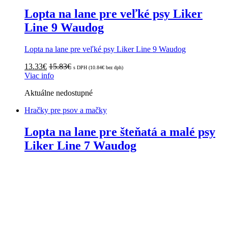
Lopta na lane pre veľké psy Liker
Line 9 Waudog
Lopta na lane pre veľké psy Liker Line 9 Waudog
13.33
€
15.83
€
s DPH (
10.84
€
bez dph)
Viac info
Aktuálne nedostupné
Hračky pre psov a mačky
Lopta na lane pre šteňatá a malé psy
Liker Line 7 Waudog