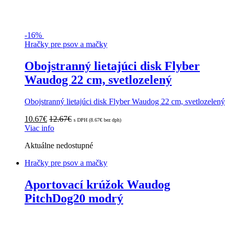
-
16%
Hračky pre psov a mačky
Obojstranný lietajúci disk Flyber
Waudog 22 cm, svetlozelený
Obojstranný lietajúci disk Flyber Waudog 22 cm, svetlozelený
10.67
€
12.67
€
s DPH (
8.67
€
bez dph)
Viac info
Aktuálne nedostupné
Hračky pre psov a mačky
Aportovací krúžok Waudog
PitchDog20 modrý