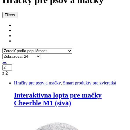
Hračky pre psov a mačky
Zoradené
Filters
podľa
popularity
←
z 2
Hračky pre psov a mačky
,
Smart produkty pre zvieratká
Interaktívna lopta pre mačky
Cheerble M1 (sivá)