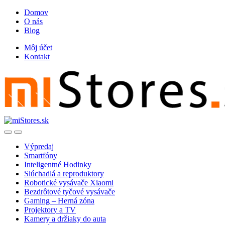
Skip
Skip
Domov
to
to
O nás
navigation
content
Blog
Môj účet
Kontakt
Open
Close
Výpredaj
Smartfóny
Inteligentné Hodinky
Slúchadlá a reproduktory
Robotické vysávače Xiaomi
Bezdrôtové tyčové vysávače
Gaming – Herná zóna
Projektory a TV
Kamery a držiaky do auta