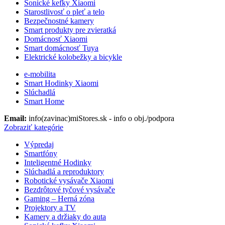
Sonické kefky Xiaomi
Starostlivosť o pleť a telo
Bezpečnostné kamery
Smart produkty pre zvieratká
Domácnosť Xiaomi
Smart domácnosť Tuya
Elektrické kolobežky a bicykle
e-mobilita
Smart Hodinky Xiaomi
Slúchadlá
Smart Home
Email:
info(zavinac)miStores.sk - info o obj./podpora
Zobraziť kategórie
Výpredaj
Smartfóny
Inteligentné Hodinky
Slúchadlá a reproduktory
Robotické vysávače Xiaomi
Bezdrôtové tyčové vysávače
Gaming – Herná zóna
Projektory a TV
Kamery a držiaky do auta