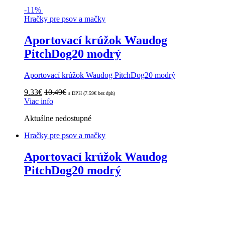
-
11%
Hračky pre psov a mačky
Aportovací krúžok Waudog
PitchDog20 modrý
Aportovací krúžok Waudog PitchDog20 modrý
9.33
€
10.49
€
s DPH (
7.59
€
bez dph)
Viac info
Aktuálne nedostupné
Hračky pre psov a mačky
Aportovací krúžok Waudog
PitchDog20 modrý