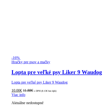
-
16%
Hračky pre psov a mačky
Lopta pre veľké psy Liker 9 Waudog
Lopta pre veľké psy Liker 9 Waudog
10.00
€
11.88
€
s DPH (
8.13
€
bez dph)
Viac info
Aktuálne nedostupné