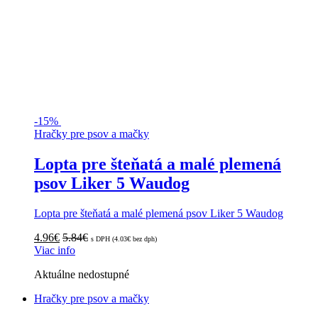
-
15%
Hračky pre psov a mačky
Lopta pre šteňatá a malé plemená
psov Liker 5 Waudog
Lopta pre šteňatá a malé plemená psov Liker 5 Waudog
4.96
€
5.84
€
s DPH (
4.03
€
bez dph)
Viac info
Aktuálne nedostupné
Hračky pre psov a mačky