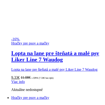
-
16%
Hračky pre psov a mačky
Lopta na lane pre šteňatá a malé psy
Liker Line 7 Waudog
Lopta na lane pre šteňatá a malé psy Liker Line 7 Waudog
9.33
€
11.08
€
s DPH (
7.59
€
bez dph)
Viac info
Aktuálne nedostupné
Hračky pre psov a mačky