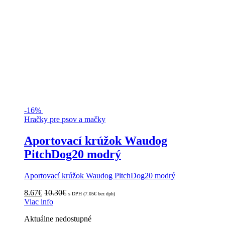
-
16%
Hračky pre psov a mačky
Aportovací krúžok Waudog
PitchDog20 modrý
Aportovací krúžok Waudog PitchDog20 modrý
8.67
€
10.30
€
s DPH (
7.05
€
bez dph)
Viac info
Aktuálne nedostupné