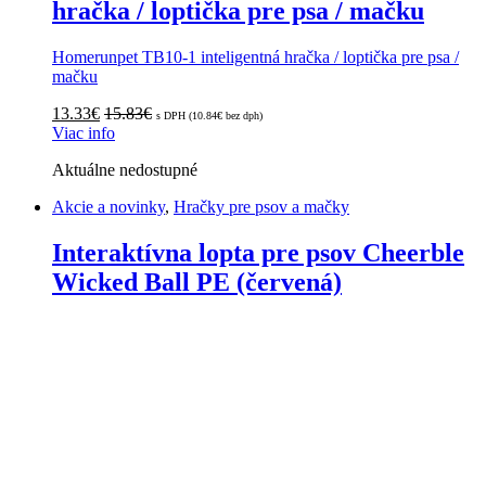
hračka / loptička pre psa / mačku
Homerunpet TB10-1 inteligentná hračka / loptička pre psa /
mačku
13.33
€
15.83
€
s DPH (
10.84
€
bez dph)
Viac info
Aktuálne nedostupné
Akcie a novinky
,
Hračky pre psov a mačky
Interaktívna lopta pre psov Cheerble
Wicked Ball PE (červená)