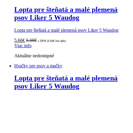
Lopta pre šteňatá a malé plemená
psov Liker 5 Waudog
Lopta pre šteňatá a malé plemená psov Liker 5 Waudog
5.66
€
6.66
€
s DPH (
4.60
€
bez dph)
Viac info
Aktuálne nedostupné
Hračky pre psov a mačky
Lopta pre šteňatá a malé plemená
psov Liker 5 Waudog