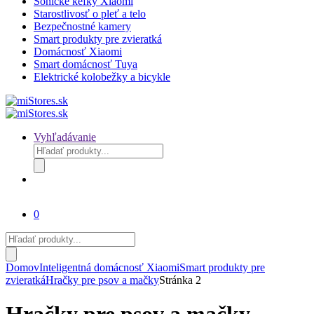
Sonické kefky Xiaomi
Starostlivosť o pleť a telo
Bezpečnostné kamery
Smart produkty pre zvieratká
Domácnosť Xiaomi
Smart domácnosť Tuya
Elektrické kolobežky a bicykle
Vyhľadávanie
Products
search
0
Products
search
Domov
Inteligentná domácnosť Xiaomi
Smart produkty pre
zvieratká
Hračky pre psov a mačky
Stránka 2