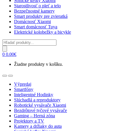
Sonické kefky Xiaomi
Starostlivosť o pleť a telo
Bezpečnostné kamery
Smart produkty pre zvieratká
Domácnosť Xiaomi
Smart domácnosť Tuya
Elektrické kolobežky a bicykle
Products
search
0
0.00
€
Žiadne produkty v košíku.
Open
Close
Výpredaj
Smartfóny
Inteligentné Hodinky
Slúchadlá a reproduktory
Robotické vysávače Xiaomi
Bezdrôtové tyčové vysávače
Gaming – Herná zóna
Projektory a TV
Kamery a držiaky do auta