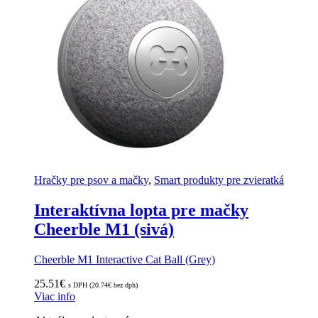
Hračky pre psov a mačky
,
Smart produkty pre zvieratká
Interaktívna lopta pre mačky
Cheerble M1 (sivá)
Cheerble M1 Interactive Cat Ball (Grey)
25.51
€
s DPH (
20.74
€
bez dph)
Viac info