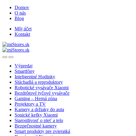
Skip
Skip
Domov
to
to
O nás
navigation
content
Blog
Môj účet
Kontakt
Open
Close
Výpredaj
Smartfóny
Inteligentné Hodinky
Slúchadlá a reproduktory
Robotické vysávače Xiaomi
Bezdrôtové tyčové vysávače
Gaming – Herná zóna
Projektory a TV
Kamery a držiaky do auta
Sonické kefky Xiaomi
Starostlivosť o pleť a telo
Bezpečnostné kamery
Smart produkty pre zvieratká