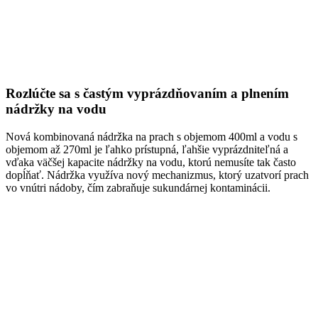
Rozlúčte sa s častým vyprázdňovaním a plnením
nádržky na vodu
Nová kombinovaná nádržka na prach s objemom 400ml a vodu s
objemom až 270ml je ľahko prístupná, ľahšie vyprázdniteľná a
vďaka väčšej kapacite nádržky na vodu, ktorú nemusíte tak často
dopĺňať. Nádržka využíva nový mechanizmus, ktorý uzatvorí prach
vo vnútri nádoby, čím zabraňuje sukundárnej kontaminácii.