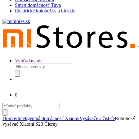
Smart domácnosť Tuya
Elektrické kolobežky a bicykle
Vyhľadávanie
Products
search
0
Products
search
Domov
Inteligentná domácnosť Xiaomi
Vysávače a čističe
Robotický
vysávač Xiaomi S20 Čierny