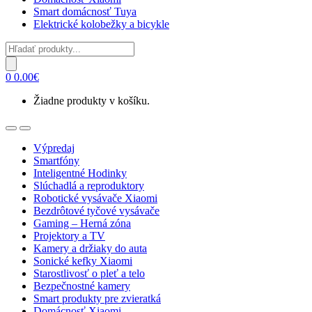
Smart domácnosť Tuya
Elektrické kolobežky a bicykle
Products
search
0
0.00
€
Žiadne produkty v košíku.
Open
Close
Výpredaj
Smartfóny
Inteligentné Hodinky
Slúchadlá a reproduktory
Robotické vysávače Xiaomi
Bezdrôtové tyčové vysávače
Gaming – Herná zóna
Projektory a TV
Kamery a držiaky do auta
Sonické kefky Xiaomi
Starostlivosť o pleť a telo
Bezpečnostné kamery
Smart produkty pre zvieratká
Domácnosť Xiaomi