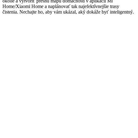
okolie a vytvoriť presnú mapu domácnosti v aplikácii Mi
Home/Xiaomi Home a naplánovať tak najefektívnejšie trasy
čistenia. Nechajte ho, aby vám ukázal, aký dokáže byť inteligentný.