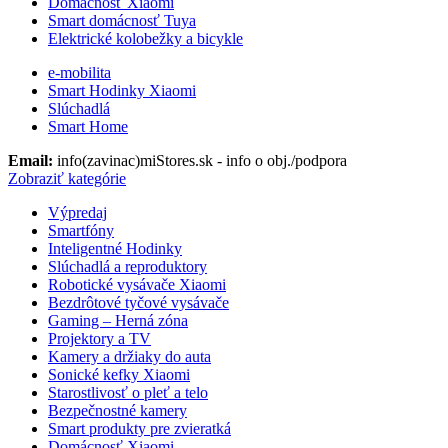
Domácnosť Xiaomi
Smart domácnosť Tuya
Elektrické kolobežky a bicykle
e-mobilita
Smart Hodinky Xiaomi
Slúchadlá
Smart Home
Email:
info(zavinac)miStores.sk - info o obj./podpora
Zobraziť kategórie
Výpredaj
Smartfóny
Inteligentné Hodinky
Slúchadlá a reproduktory
Robotické vysávače Xiaomi
Bezdrôtové tyčové vysávače
Gaming – Herná zóna
Projektory a TV
Kamery a držiaky do auta
Sonické kefky Xiaomi
Starostlivosť o pleť a telo
Bezpečnostné kamery
Smart produkty pre zvieratká
Domácnosť Xiaomi