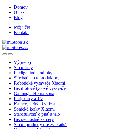
Skip
Skip
Domov
to
to
O nás
navigation
content
Blog
Môj účet
Kontakt
Open
Close
Výpredaj
Smartfóny
Inteligentné Hodinky
Slúchadlá a reproduktory
Robotické vysávače Xiaomi
Bezdrôtové tyčové vysávače
Gaming – Herná zóna
Projektory a TV
Kamery a držiaky do auta
Sonické kefky Xiaomi
Starostlivosť o pleť a telo
Bezpečnostné kamery
Smart produkty pre zvieratká