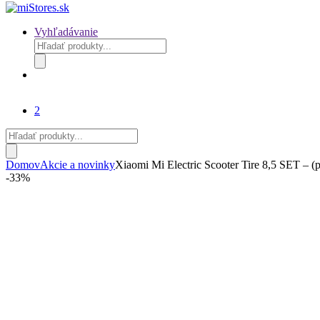
Vyhľadávanie
Products
search
2
Products
search
Domov
Akcie a novinky
Xiaomi Mi Electric Scooter Tire 8,5 SET – (pl
-
33%