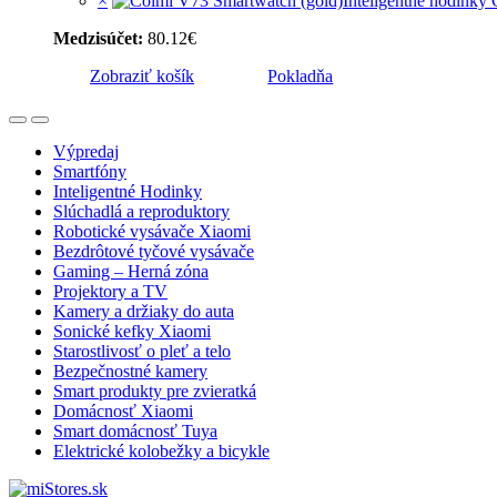
×
Inteligentné hodinky
Medzisúčet:
80.12
€
Zobraziť košík
Pokladňa
Open
Close
Výpredaj
Smartfóny
Inteligentné Hodinky
Slúchadlá a reproduktory
Robotické vysávače Xiaomi
Bezdrôtové tyčové vysávače
Gaming – Herná zóna
Projektory a TV
Kamery a držiaky do auta
Sonické kefky Xiaomi
Starostlivosť o pleť a telo
Bezpečnostné kamery
Smart produkty pre zvieratká
Domácnosť Xiaomi
Smart domácnosť Tuya
Elektrické kolobežky a bicykle