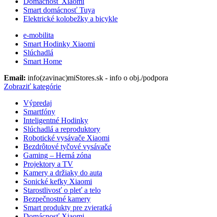
Domácnosť Xiaomi
Smart domácnosť Tuya
Elektrické kolobežky a bicykle
e-mobilita
Smart Hodinky Xiaomi
Slúchadlá
Smart Home
Email:
info(zavinac)miStores.sk - info o obj./podpora
Zobraziť kategórie
Výpredaj
Smartfóny
Inteligentné Hodinky
Slúchadlá a reproduktory
Robotické vysávače Xiaomi
Bezdrôtové tyčové vysávače
Gaming – Herná zóna
Projektory a TV
Kamery a držiaky do auta
Sonické kefky Xiaomi
Starostlivosť o pleť a telo
Bezpečnostné kamery
Smart produkty pre zvieratká
Domácnosť Xiaomi