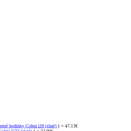
entné hodinky Colmi i28 (zlaté)
1 ×
47.13
€