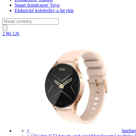
Smart domácnosť Tuya
Elektrické kolobežky a bicykle
Products
search
2
80.12
€
×
Intelig