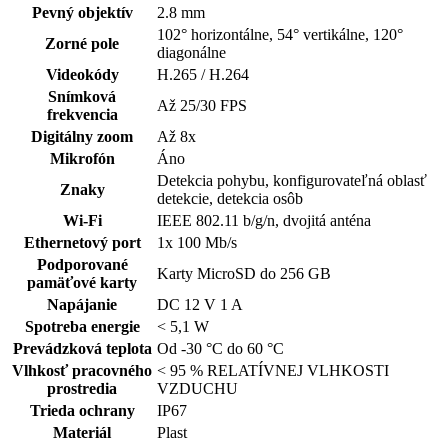
Pevný objektív
2.8 mm
102° horizontálne, 54° vertikálne, 120°
Zorné pole
diagonálne
Videokódy
H.265 / H.264
Snímková
Až 25/30 FPS
frekvencia
Digitálny zoom
Až 8x
Mikrofón
Áno
Detekcia pohybu, konfigurovateľná oblasť
Znaky
detekcie, detekcia osôb
Wi-Fi
IEEE 802.11 b/g/n, dvojitá anténa
Ethernetový port
1x 100 Mb/s
Podporované
Karty MicroSD do 256 GB
pamäťové karty
Napájanie
DC 12 V 1 A
Spotreba energie
< 5,1 W
Prevádzková teplota
Od -30 °C do 60 °C
Vlhkosť pracovného
< 95 % RELATÍVNEJ VLHKOSTI
prostredia
VZDUCHU
Trieda ochrany
IP67
Materiál
Plast