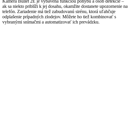
Kamera Bullet 2E je vybavená funkciou pohybu a osôb detekcie –
ak sa niekto priblíži k jej dosahu, okamžite dostanete upozornenie na
telefón. Zariadenie má tiež zabudovanú sirénu, ktorá uľahčuje
odplašenie prípadných zlodejov. Môžete ho tiež kombinovať s
vybranými snímačmi a automatizovať ich prevádzku.