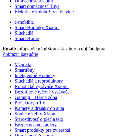
Domácnosť Xiaomi
Smart domácnosť Tuya
Elektrické kolobežky a bicykle
e-mobilita
Smart Hodinky Xiaomi
Slúchadlá
Smart Home
Email:
info(zavinac)miStores.sk - info o obj./podpora
Zobraziť kategórie
Výpredaj
Smartfóny
Inteligentné Hodinky
Slúchadlá a reproduktory
Robotické vysávače Xiaomi
Bezdrôtové tyčové vysávače
Gaming – Herná zóna
Projektory a TV
Kamery a držiaky do auta
Sonické kefky Xiaomi
Starostlivosť o pleť a telo
Bezpečnostné kamery
Smart produkty pre zvieratká
Domácnosť Xiaomi