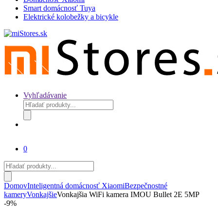
Smart domácnosť Tuya
Elektrické kolobežky a bicykle
Vyhľadávanie
Products
search
0
Products
search
Domov
Inteligentná domácnosť Xiaomi
Bezpečnostné
kamery
Vonkajšie
Vonkajšia WiFi kamera IMOU Bullet 2E 5MP
-
9%