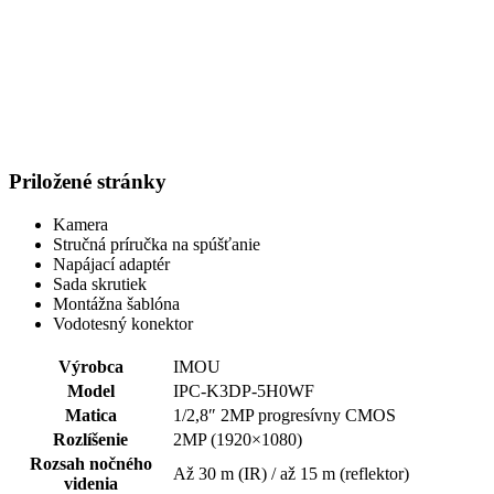
Priložené stránky
Kamera
Stručná príručka na spúšťanie
Napájací adaptér
Sada skrutiek
Montážna šablóna
Vodotesný konektor
Výrobca
IMOU
Model
IPC-K3DP-5H0WF
Matica
1/2,8″ 2MP progresívny CMOS
Rozlíšenie
2MP (1920×1080)
Rozsah nočného
Až 30 m (IR) / až 15 m (reflektor)
videnia