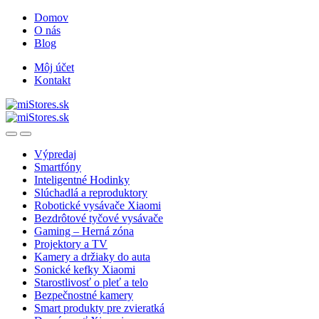
Skip
Skip
Domov
to
to
O nás
navigation
content
Blog
Môj účet
Kontakt
Open
Close
Výpredaj
Smartfóny
Inteligentné Hodinky
Slúchadlá a reproduktory
Robotické vysávače Xiaomi
Bezdrôtové tyčové vysávače
Gaming – Herná zóna
Projektory a TV
Kamery a držiaky do auta
Sonické kefky Xiaomi
Starostlivosť o pleť a telo
Bezpečnostné kamery
Smart produkty pre zvieratká