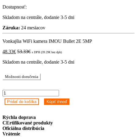
Dostupnosť:
Skladom na centrále, dodanie 3-5 dni
Záruka:
24 mesiacov
Vonkajšia WiFi kamera IMOU Bullet 2E 5MP
48.33
€
53.33
€
s DPH (
39.29
€
bez dph)
Skladom na centrále, dodanie 3-5 dni
Možnosti doručenia
Vonkajšia
WiFi
Pridať do košíka
Kúpiť ihneď
kamera
IMOU
Bullet
Rýchla doprava
2E
CErtifikované produkty
5MP
Oficiálna distribúcia
quantity
Vrátenie