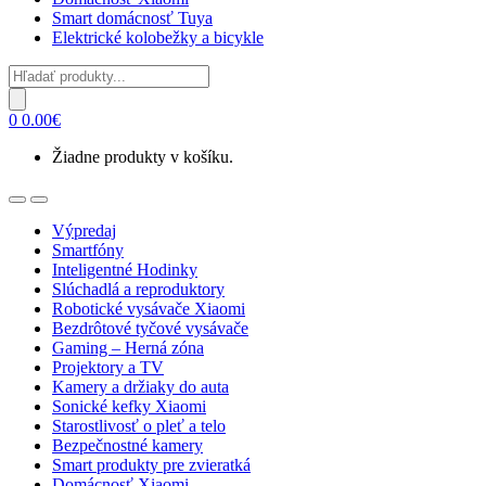
Smart domácnosť Tuya
Elektrické kolobežky a bicykle
Products
search
0
0.00
€
Žiadne produkty v košíku.
Open
Close
Výpredaj
Smartfóny
Inteligentné Hodinky
Slúchadlá a reproduktory
Robotické vysávače Xiaomi
Bezdrôtové tyčové vysávače
Gaming – Herná zóna
Projektory a TV
Kamery a držiaky do auta
Sonické kefky Xiaomi
Starostlivosť o pleť a telo
Bezpečnostné kamery
Smart produkty pre zvieratká
Domácnosť Xiaomi