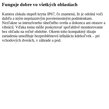
Funguje dobre vo všetkých oblastiach
Kamera získala stupeň krytia IP67, čo znamená, že je odolná voči
dažďu a iným nepriaznivým poveternostným podmienkam.
Nezľakne sa intenzívneho slnečného svetla a dokonca ani otrasov a
vibrácií. Vďaka tomu môže poskytovať spoľahlivé monitorovanie
bez ohľadu na ročné obdobie. Okrem toho kompaktný dizajn
zariadenia umožňuje bezproblémovú inštaláciu kdekoľvek – pri
vchodových dverách, v záhrade a pod.