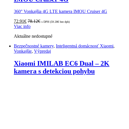
360° Vonkajšia 4G LTE kamera IMOU Cruiser 4G
72.91
€
78.12
€
s DPH (
59.28
€
bez dph)
Viac info
Aktuálne nedostupné
Bezpečnostné kamery
,
Inteligentná domácnosť Xiaomi
,
Vonkajšie
,
Výpredaj
Xiaomi IMILAB EC6 Dual – 2K
kamera s detekciou pohybu