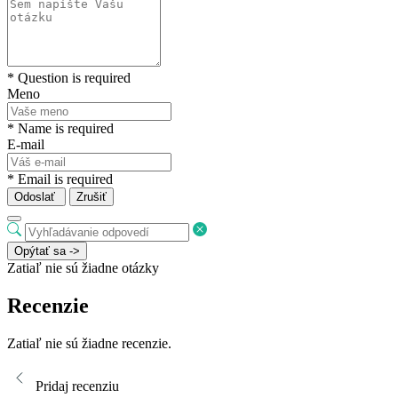
* Question is required
Meno
* Name is required
E-mail
* Email is required
Odoslať
Zrušiť
Opýtať sa ->
Zatiaľ nie sú žiadne otázky
Recenzie
Zatiaľ nie sú žiadne recenzie.
Pridaj recenziu