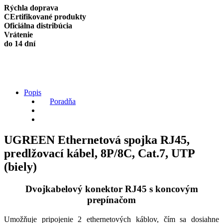
extension
Rýchla doprava
cable,
CErtifikované produkty
8P/8C,
Oficiálna distribúcia
Cat.7,
Vrátenie
UTP
do 14 dní
(white)
quantity
Popis
Poradňa
UGREEN Ethernetová spojka RJ45,
predlžovací kábel, 8P/8C, Cat.7, UTP
(biely)
Dvojkabelový konektor RJ45 s koncovým
prepínačom
Umožňuje pripojenie 2 ethernetových káblov, čím sa dosiahne