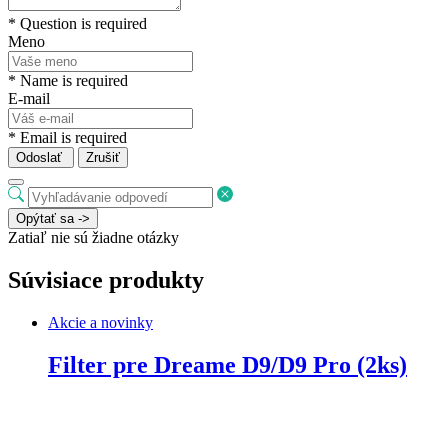
* Question is required
Meno
* Name is required
E-mail
* Email is required
Odoslať
Zrušiť
Opýtať sa ->
Zatiaľ nie sú žiadne otázky
Súvisiace produkty
Akcie a novinky
Filter pre Dreame D9/D9 Pro (2ks)