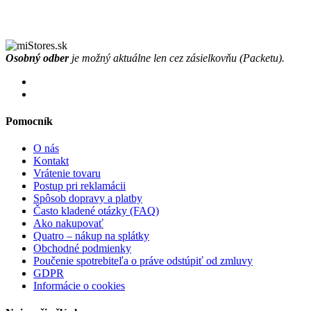
Osobný odber
je možný aktuálne len cez zásielkovňu (Packetu).
Pomocník
O nás
Kontakt
Vrátenie tovaru
Postup pri reklamácii
Spôsob dopravy a platby
Často kladené otázky (FAQ)
Ako nakupovať
Quatro – nákup na splátky
Obchodné podmienky
Poučenie spotrebiteľa o práve odstúpiť od zmluvy
GDPR
Informácie o cookies