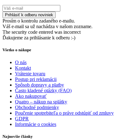
Prosím o kontrolu zadaného e-mailu.
Váš e-mail sa už nachádza v našom zozname.
The security code entered was incorrect
Ďakujeme za prihlásanie k odberu :-)
Všetko o nákupe
O nás
Kontakt
Vrátenie tovaru
Postup pri reklamácii
Spôsob dopravy a platby
Často kladené otázky (FAQ)
Ako nakupovať
Quatro – nákup na splátky
Obchodné podmienky
Poučenie spotrebiteľa o práve odstúpiť od zmluvy
GDPR
Informácie o cookies
Najnovšie články