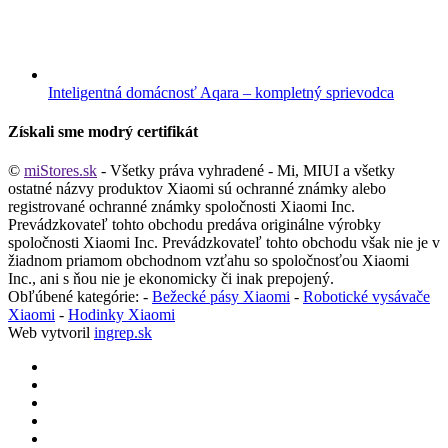
Inteligentná domácnosť Aqara – kompletný sprievodca
Získali sme modrý certifikát
©
miStores.sk
- Všetky práva vyhradené - Mi, MIUI a všetky
ostatné názvy produktov Xiaomi sú ochranné známky alebo
registrované ochranné známky spoločnosti Xiaomi Inc.
Prevádzkovateľ tohto obchodu predáva originálne výrobky
spoločnosti Xiaomi Inc. Prevádzkovateľ tohto obchodu však nie je v
žiadnom priamom obchodnom vzťahu so spoločnosťou Xiaomi
Inc., ani s ňou nie je ekonomicky či inak prepojený.
Obľúbené kategórie: -
Bežecké pásy Xiaomi
-
Robotické vysávače
Xiaomi
-
Hodinky Xiaomi
Web vytvoril
ingrep.sk