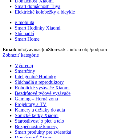
Domácnosť Xiaomi
Smart domácnosť Tuya
Elektrické kolobežky a bicykle
e-mobilita
Smart Hodinky Xiaomi
Slúchadlá
Smart Home
Email:
info(zavinac)miStores.sk - info o obj./podpora
Zobraziť kategórie
Výpredaj
Smartfóny
Inteligentné Hodinky
Slúchadlá a reproduktory
Robotické vysávače Xiaomi
Bezdrôtové tyčové vysávače
Gaming – Herná zóna
Projektory a TV
Kamery a držiaky do auta
Sonické kefky Xiaomi
Starostlivosť o pleť a telo
Bezpečnostné kamery
Smart produkty pre zvieratká
Domácnosť Xiaomi