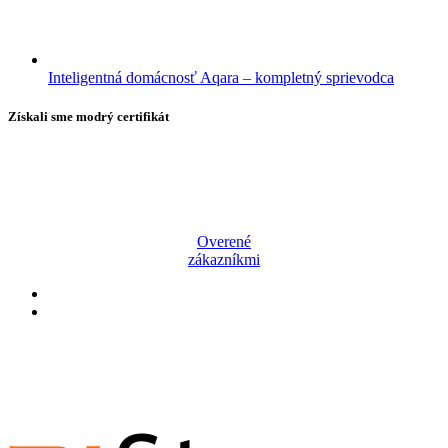
Inteligentná domácnosť Aqara – kompletný sprievodca
Získali sme modrý certifikát
Overené
zákazníkmi