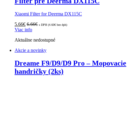
Filter pre Deerma DX115C
Xiaomi Filter for Deerma DX115C
5.66
€
6.66
€
s DPH (
4.60
€
bez dph)
Viac info
Aktuálne nedostupné
Akcie a novinky
Dreame F9/D9/D9 Pro – Mopovacie
handričky (2ks)