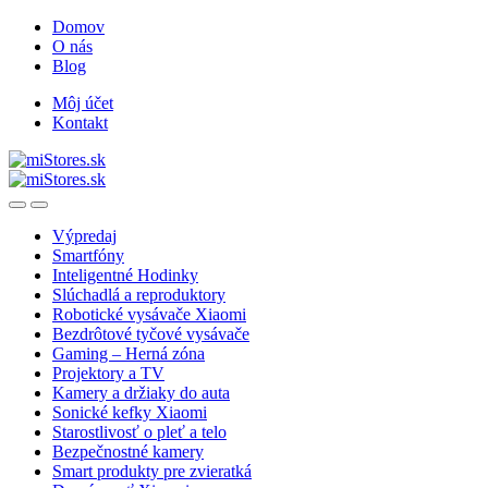
Skip
Skip
Domov
to
to
O nás
navigation
content
Blog
Môj účet
Kontakt
Open
Close
Výpredaj
Smartfóny
Inteligentné Hodinky
Slúchadlá a reproduktory
Robotické vysávače Xiaomi
Bezdrôtové tyčové vysávače
Gaming – Herná zóna
Projektory a TV
Kamery a držiaky do auta
Sonické kefky Xiaomi
Starostlivosť o pleť a telo
Bezpečnostné kamery
Smart produkty pre zvieratká