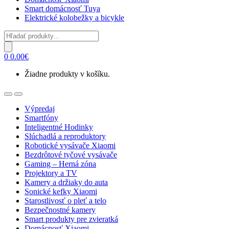
Smart domácnosť Tuya
Elektrické kolobežky a bicykle
Products
search
0
0.00
€
Žiadne produkty v košíku.
Open
Close
Výpredaj
Smartfóny
Inteligentné Hodinky
Slúchadlá a reproduktory
Robotické vysávače Xiaomi
Bezdrôtové tyčové vysávače
Gaming – Herná zóna
Projektory a TV
Kamery a držiaky do auta
Sonické kefky Xiaomi
Starostlivosť o pleť a telo
Bezpečnostné kamery
Smart produkty pre zvieratká
Domácnosť Xiaomi