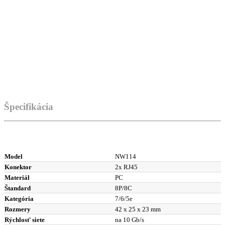
Špecifikácia
Model
NW114
Konektor
2x RJ45
Materiál
PC
Štandard
8P/8C
Kategória
7/6/5e
Rozmery
42 x 25 x 23 mm
Rýchlosť siete
na 10 Gb/s