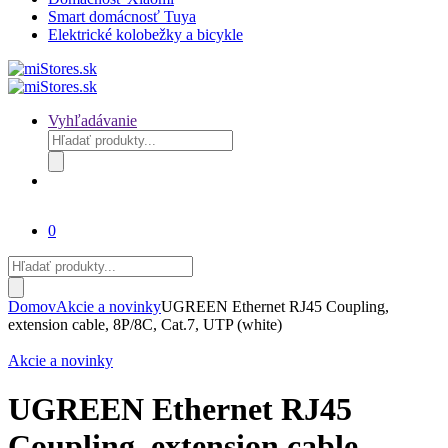
Smart domácnosť Tuya
Elektrické kolobežky a bicykle
Vyhľadávanie
Products
search
0
Products
search
Domov
Akcie a novinky
UGREEN Ethernet RJ45 Coupling,
extension cable, 8P/8C, Cat.7, UTP (white)
Akcie a novinky
UGREEN Ethernet RJ45
Coupling, extension cable,