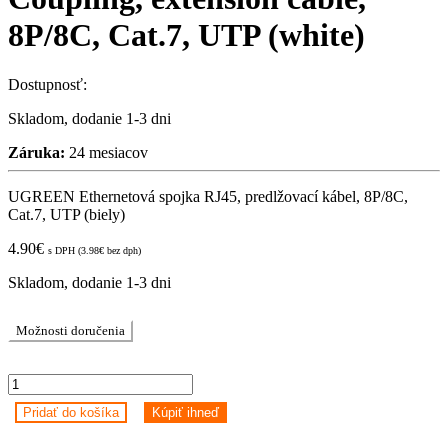
8P/8C, Cat.7, UTP (white)
Dostupnosť:
Skladom, dodanie 1-3 dni
Záruka:
24 mesiacov
UGREEN Ethernetová spojka RJ45, predlžovací kábel, 8P/8C,
Cat.7, UTP (biely)
4.90
€
s DPH (
3.98
€
bez dph)
Skladom, dodanie 1-3 dni
Možnosti doručenia
UGREEN
Ethernet
Pridať do košíka
Kúpiť ihneď
RJ45
Coupling,