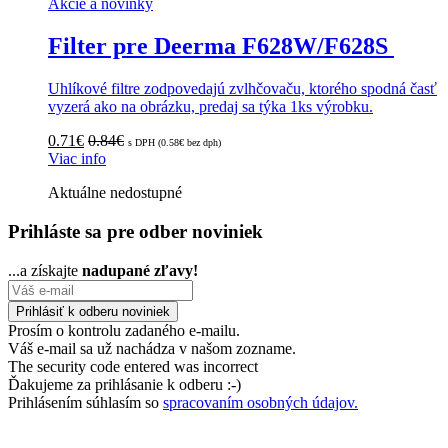
Akcie a novinky
Filter pre Deerma F628W/F628S
Uhlíkové filtre zodpovedajú zvlhčovaču, ktorého spodná časť
vyzerá ako na obrázku, predaj sa týka 1ks výrobku.
0.71
€
0.84
€
s DPH (
0.58
€
bez dph)
Viac info
Aktuálne nedostupné
Prihláste sa pre odber noviniek
...a získajte
nadupané zľavy!
Prosím o kontrolu zadaného e-mailu.
Váš e-mail sa už nachádza v našom zozname.
The security code entered was incorrect
Ďakujeme za prihlásanie k odberu :-)
Prihlásením súhlasím so
spracovaním osobných údajov.