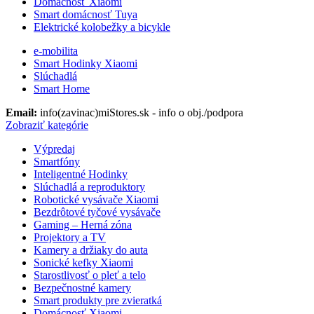
Domácnosť Xiaomi
Smart domácnosť Tuya
Elektrické kolobežky a bicykle
e-mobilita
Smart Hodinky Xiaomi
Slúchadlá
Smart Home
Email:
info(zavinac)miStores.sk - info o obj./podpora
Zobraziť kategórie
Výpredaj
Smartfóny
Inteligentné Hodinky
Slúchadlá a reproduktory
Robotické vysávače Xiaomi
Bezdrôtové tyčové vysávače
Gaming – Herná zóna
Projektory a TV
Kamery a držiaky do auta
Sonické kefky Xiaomi
Starostlivosť o pleť a telo
Bezpečnostné kamery
Smart produkty pre zvieratká
Domácnosť Xiaomi