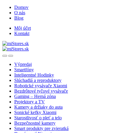
Skip
Skip
Domov
to
to
O nás
navigation
content
Blog
Môj účet
Kontakt
Open
Close
Výpredaj
Smartfóny
Inteligentné Hodinky
Slúchadlá a reproduktory
Robotické vysávače Xiaomi
Bezdrôtové tyčové vysávače
Gaming – Herná zóna
Projektory a TV
Kamery a držiaky do auta
Sonické kefky Xiaomi
Starostlivosť o pleť a telo
Bezpečnostné kamery
Smart produkty pre zvieratká