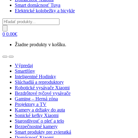
Smart domácnosť Tuya
Elektrické kolobežky a bicykle
Products
search
0
0.00
€
Žiadne produkty v košíku.
Open
Close
Výpredaj
Smartfóny
Inteligentné Hodinky
Slúchadlá a reproduktory
Robotické vysávače Xiaomi
Bezdrôtové tyčové vysávače
Gaming – Herná zóna
Projektory a TV
Kamery a držiaky do auta
Sonické kefky Xiaomi
Starostlivosť o pleť a telo
Bezpečnostné kamery
Smart produkty pre zvieratká
Domácnosť Xiaomi