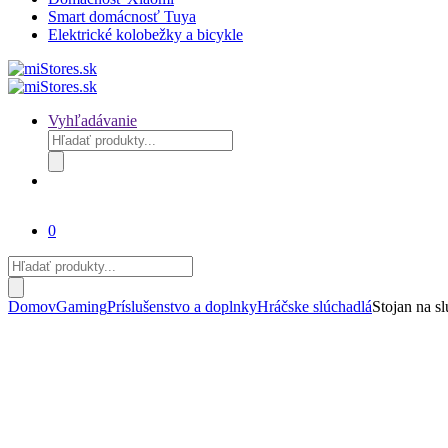
Smart domácnosť Tuya
Elektrické kolobežky a bicykle
Vyhľadávanie
Products
search
0
Products
search
Domov
Gaming
Príslušenstvo a doplnky
Hráčske slúchadlá
Stojan na 