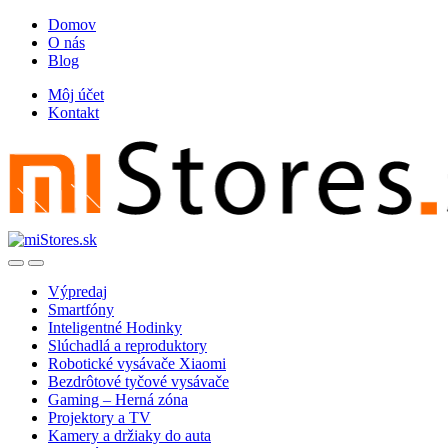
Skip
Skip
Domov
to
to
O nás
navigation
content
Blog
Môj účet
Kontakt
Open
Close
Výpredaj
Smartfóny
Inteligentné Hodinky
Slúchadlá a reproduktory
Robotické vysávače Xiaomi
Bezdrôtové tyčové vysávače
Gaming – Herná zóna
Projektory a TV
Kamery a držiaky do auta