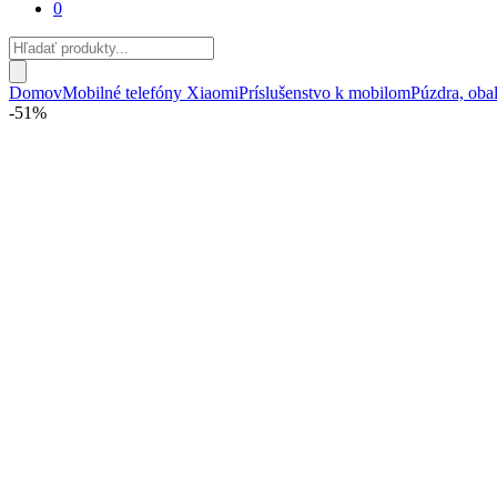
0
Products
search
Domov
Mobilné telefóny Xiaomi
Príslušenstvo k mobilom
Púzdra, obal
-
51%