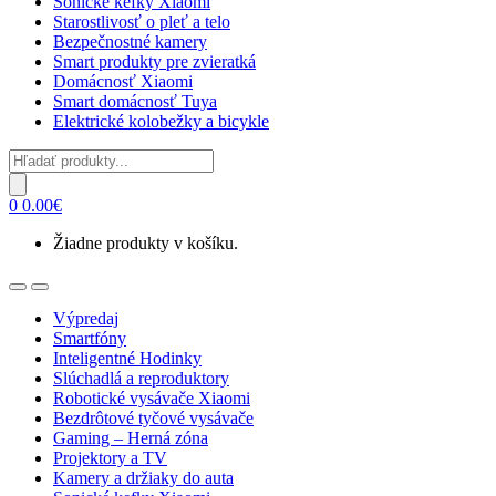
Sonické kefky Xiaomi
Starostlivosť o pleť a telo
Bezpečnostné kamery
Smart produkty pre zvieratká
Domácnosť Xiaomi
Smart domácnosť Tuya
Elektrické kolobežky a bicykle
Products
search
0
0.00
€
Žiadne produkty v košíku.
Open
Close
Výpredaj
Smartfóny
Inteligentné Hodinky
Slúchadlá a reproduktory
Robotické vysávače Xiaomi
Bezdrôtové tyčové vysávače
Gaming – Herná zóna
Projektory a TV
Kamery a držiaky do auta