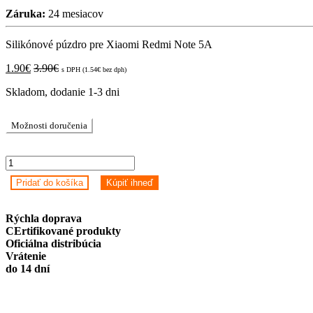
Záruka:
24 mesiacov
Silikónové púzdro pre Xiaomi Redmi Note 5A
1.90
€
3.90
€
s DPH (
1.54
€
bez dph)
Skladom, dodanie 1-3 dni
Možnosti doručenia
Silikónové
púzdro
Pridať do košíka
Kúpiť ihneď
pre
Xiaomi
Redmi
Rýchla doprava
Note
CErtifikované produkty
5A
Oficiálna distribúcia
quantity
Vrátenie
do 14 dní