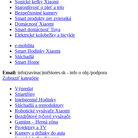
Sonické kefky Xiaomi
Starostlivosť o pleť a telo
Bezpečnostné kamery
Smart produkty pre zvieratká
Domácnosť Xiaomi
Smart domácnosť Tuya
Elektrické kolobežky a bicykle
e-mobilita
Smart Hodinky Xiaomi
Slúchadlá
Smart Home
Email:
info(zavinac)miStores.sk - info o obj./podpora
Zobraziť kategórie
Výpredaj
Smartfóny
Inteligentné Hodinky
Slúchadlá a reproduktory
Robotické vysávače Xiaomi
Bezdrôtové tyčové vysávače
Gaming – Herná zóna
Projektory a TV
Kamery a držiaky do auta