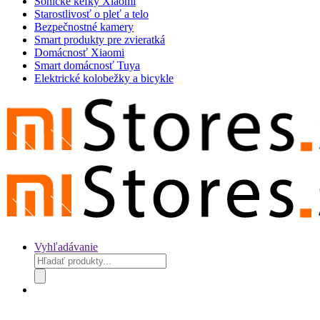
Sonické kefky Xiaomi
Starostlivosť o pleť a telo
Bezpečnostné kamery
Smart produkty pre zvieratká
Domácnosť Xiaomi
Smart domácnosť Tuya
Elektrické kolobežky a bicykle
Vyhľadávanie
Products
search