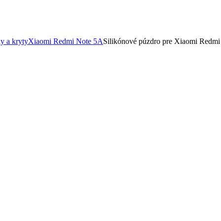
y a kryty
Xiaomi Redmi Note 5A
Silikónové púzdro pre Xiaomi Redm