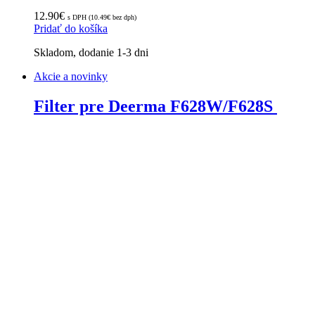
12.90
€
s DPH (
10.49
€
bez dph)
Pridať do košíka
Skladom, dodanie 1-3 dni
Akcie a novinky
Filter pre Deerma F628W/F628S