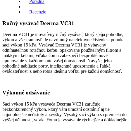
Poradňa
Recenzie
Ručný vysávač Deerma VC31
Deerma VC31 je inovatívny ručný vysávač, ktorý spája pohodlie,
výkon a všestrannosť. Je navrhnutý na efektívne čistenie a ponúka
sací výkon 15 kPa. Vysávač Deerma VC31 je vybavený
odnímateľnou rotačnou kefou, opakovane použiteľným filtrom a
mäkkými kefami, vďaka čomu zabezpečí bezproblémové
upratovanie v každom kúte vašej domácnosti. Navyše, jeho
pohodlné nabíjacie porty, inteligentné upozornenia a ľahká
ovládateľnosť z neho robia ideálnu voľbu pre každú domácnosť.
Výkonné odsávanie
Sací výkon 15 kPa vysávača Deerma VC31 zaručuje
bezkonkurenčný výkon, ktorý vám umožní odstrániť aj tie
najodolnejšie nečistoty a zvyšky. Vysoký sací výkon sa premieta do
vyššej účinnosti, vďaka čomu je vysávanie rýchlejšie a dôkladnejšie.