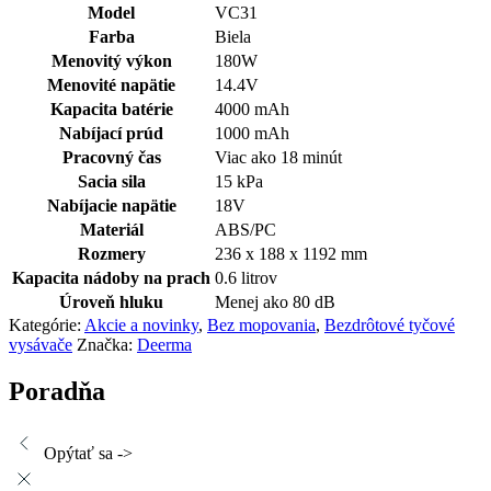
Model
VC31
Farba
Biela
Menovitý výkon
180W
Menovité napätie
14.4V
Kapacita batérie
4000 mAh
Nabíjací prúd
1000 mAh
Pracovný čas
Viac ako 18 minút
Sacia sila
15 kPa
Nabíjacie napätie
18V
Materiál
ABS/PC
Rozmery
236 x 188 x 1192 mm
Kapacita nádoby na prach
0.6 litrov
Úroveň hluku
Menej ako 80 dB
Kategórie:
Akcie a novinky
,
Bez mopovania
,
Bezdrôtové tyčové
vysávače
Značka:
Deerma
Poradňa
Opýtať sa ->