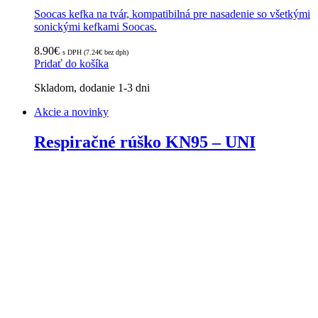
Soocas kefka na tvár, kompatibilná pre nasadenie so všetkými
sonickými kefkami Soocas.
8.90
€
s DPH (
7.24
€
bez dph)
Pridať do košíka
Skladom, dodanie 1-3 dni
Akcie a novinky
Respiračné rúško KN95 – UNI