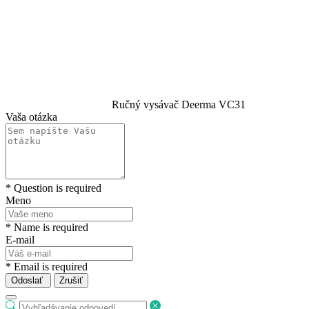
Ručný vysávač Deerma VC31
Vaša otázka
* Question is required
Meno
* Name is required
E-mail
* Email is required
Odoslať
Zrušiť