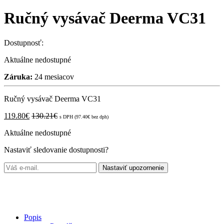
Ručný vysávač Deerma VC31
Dostupnosť:
Aktuálne nedostupné
Záruka:
24 mesiacov
Ručný vysávač Deerma VC31
119.80
€
130.21
€
s DPH (
97.40
€
bez dph)
Aktuálne nedostupné
Nastaviť sledovanie dostupnosti?
Nastaviť upozornenie
Popis