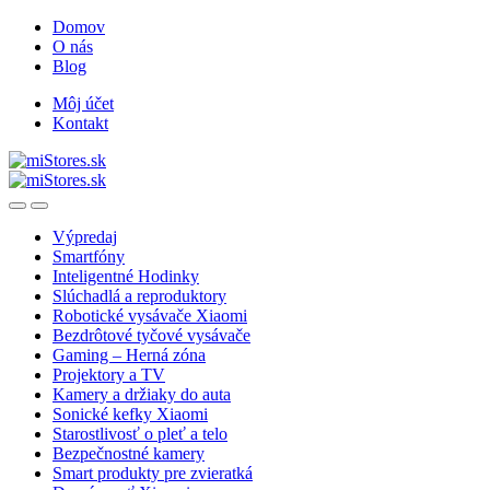
Skip
Skip
Domov
to
to
O nás
navigation
content
Blog
Môj účet
Kontakt
Open
Close
Výpredaj
Smartfóny
Inteligentné Hodinky
Slúchadlá a reproduktory
Robotické vysávače Xiaomi
Bezdrôtové tyčové vysávače
Gaming – Herná zóna
Projektory a TV
Kamery a držiaky do auta
Sonické kefky Xiaomi
Starostlivosť o pleť a telo
Bezpečnostné kamery
Smart produkty pre zvieratká