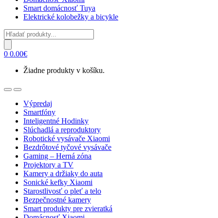
Smart domácnosť Tuya
Elektrické kolobežky a bicykle
Products
search
0
0.00
€
Žiadne produkty v košíku.
Open
Close
Výpredaj
Smartfóny
Inteligentné Hodinky
Slúchadlá a reproduktory
Robotické vysávače Xiaomi
Bezdrôtové tyčové vysávače
Gaming – Herná zóna
Projektory a TV
Kamery a držiaky do auta
Sonické kefky Xiaomi
Starostlivosť o pleť a telo
Bezpečnostné kamery
Smart produkty pre zvieratká
Domácnosť Xiaomi