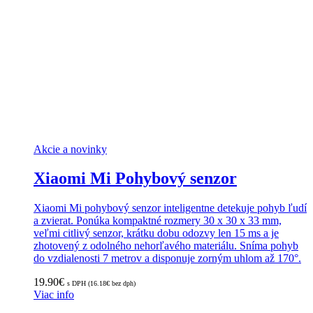
Akcie a novinky
Xiaomi Mi Pohybový senzor
Xiaomi Mi pohybový senzor inteligentne detekuje pohyb ľudí
a zvierat. Ponúka kompaktné rozmery 30 x 30 x 33 mm,
veľmi citlivý senzor, krátku dobu odozvy len 15 ms a je
zhotovený z odolného nehorľavého materiálu. Sníma pohyb
do vzdialenosti 7 metrov a disponuje zorným uhlom až 170°.
19.90
€
s DPH (
16.18
€
bez dph)
Viac info