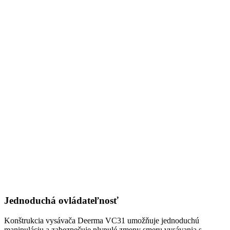
Jednoduchá ovládateľnosť
Konštrukcia vysávača Deerma VC31 umožňuje jednoduchú
manipuláciu a zabezpečuje plynulé zmeny smeru vysávania s