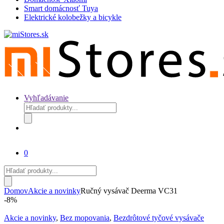
Smart domácnosť Tuya
Elektrické kolobežky a bicykle
Vyhľadávanie
Products
search
0
Products
search
Domov
Akcie a novinky
Ručný vysávač Deerma VC31
-
8%
Akcie a novinky
,
Bez mopovania
,
Bezdrôtové tyčové vysávače