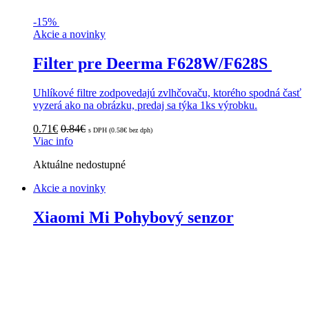
-
15%
Akcie a novinky
Filter pre Deerma F628W/F628S
Uhlíkové filtre zodpovedajú zvlhčovaču, ktorého spodná časť
vyzerá ako na obrázku, predaj sa týka 1ks výrobku.
0.71
€
0.84
€
s DPH (
0.58
€
bez dph)
Viac info
Aktuálne nedostupné
Akcie a novinky
Xiaomi Mi Pohybový senzor