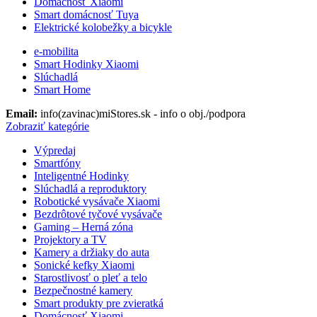
Domácnosť Xiaomi
Smart domácnosť Tuya
Elektrické kolobežky a bicykle
e-mobilita
Smart Hodinky Xiaomi
Slúchadlá
Smart Home
Email:
info(zavinac)miStores.sk - info o obj./podpora
Zobraziť kategórie
Výpredaj
Smartfóny
Inteligentné Hodinky
Slúchadlá a reproduktory
Robotické vysávače Xiaomi
Bezdrôtové tyčové vysávače
Gaming – Herná zóna
Projektory a TV
Kamery a držiaky do auta
Sonické kefky Xiaomi
Starostlivosť o pleť a telo
Bezpečnostné kamery
Smart produkty pre zvieratká
Domácnosť Xiaomi