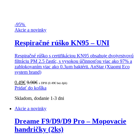
-
95%
Akcie a novinky
Respiračné rúško KN95 – UNI
Respiračné rúško s certifikáciou KN95 obsahuje dvojvrstvovú
filtráciu PM 2.5 častíc, s vysokou účinnosťou viac ako 97% a
zablokovaním viac ako 0.3μm baktérii. AnStar (Xiaomi Eco
system brand)
0.49
€
9.90
€
s DPH (
0.49
€
bez dph)
Pridať do košíka
Skladom, dodanie 1-3 dni
Akcie a novinky
Dreame F9/D9/D9 Pro – Mopovacie
handričky (2ks)