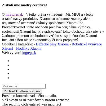
Získali sme modrý certifikát
©
miStores.sk
- Všetky práva vyhradené - Mi, MIUI a všetky
ostatné názvy produktov Xiaomi sú ochranné známky alebo
registrované ochranné známky spoločnosti Xiaomi Inc.
Prevádzkovateľ tohto obchodu predáva originálne výrobky
spoločnosti Xiaomi Inc. Prevádzkovateľ tohto obchodu však nie je v
žiadnom priamom obchodnom vzťahu so spoločnosťou Xiaomi
Inc., ani s ňou nie je ekonomicky či inak prepojený.
Obľúbené kategórie: -
Bežecké pásy Xiaomi
-
Robotické vysávače
Xiaomi
-
Hodinky Xiaomi
Web vytvoril
ingrep.sk
Prosím o kontrolu zadaného e-mailu.
Váš e-mail sa už nachádza v našom zozname.
The security code entered was incorrect