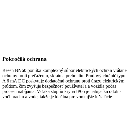
Pokročilá ochrana
Besen BN60 ponúka komplexný súbor elektrických ochrán vrátane
ochrany proti preťaženiu, skratu a prehriatiu. Prúdový chránič typu
A 6 mA DC poskytuje dodatočnú ochranu proti úrazu elektrickým
prúdom, čím zvyšuje bezpečnosť používateľa a vozidla počas
procesu nabíjania. Vďaka stupňu krytia IP66 je nabíjačka odolná
voči prachu a vode, takže je ideálna pre vonkajšie inštalácie.