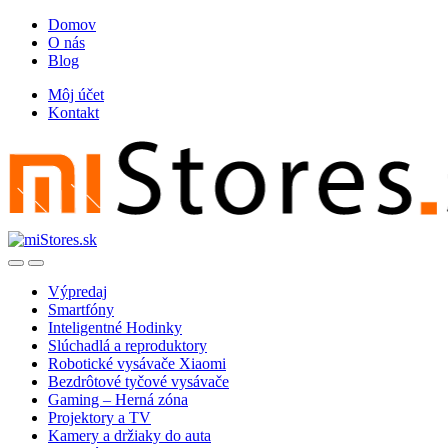
Skip
Skip
Domov
to
to
O nás
navigation
content
Blog
Môj účet
Kontakt
Open
Close
Výpredaj
Smartfóny
Inteligentné Hodinky
Slúchadlá a reproduktory
Robotické vysávače Xiaomi
Bezdrôtové tyčové vysávače
Gaming – Herná zóna
Projektory a TV
Kamery a držiaky do auta