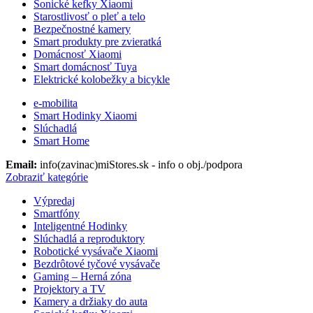
Sonické kefky Xiaomi
Starostlivosť o pleť a telo
Bezpečnostné kamery
Smart produkty pre zvieratká
Domácnosť Xiaomi
Smart domácnosť Tuya
Elektrické kolobežky a bicykle
e-mobilita
Smart Hodinky Xiaomi
Slúchadlá
Smart Home
Email:
info(zavinac)miStores.sk - info o obj./podpora
Zobraziť kategórie
Výpredaj
Smartfóny
Inteligentné Hodinky
Slúchadlá a reproduktory
Robotické vysávače Xiaomi
Bezdrôtové tyčové vysávače
Gaming – Herná zóna
Projektory a TV
Kamery a držiaky do auta