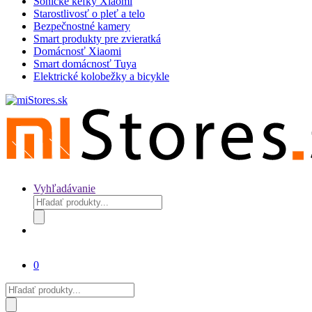
Sonické kefky Xiaomi
Starostlivosť o pleť a telo
Bezpečnostné kamery
Smart produkty pre zvieratká
Domácnosť Xiaomi
Smart domácnosť Tuya
Elektrické kolobežky a bicykle
Vyhľadávanie
Products
search
0
Products
search