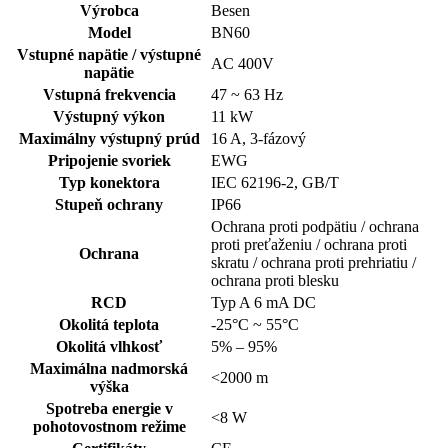
Výrobca
Besen
Model
BN60
Vstupné napätie / výstupné
AC 400V
napätie
Vstupná frekvencia
47 ~ 63 Hz
Výstupný výkon
11 kW
Maximálny výstupný prúd
16 A, 3-fázový
Pripojenie svoriek
EWG
Typ konektora
IEC 62196-2, GB/T
Stupeň ochrany
IP66
Ochrana proti podpätiu / ochrana
proti preťaženiu / ochrana proti
Ochrana
skratu / ochrana proti prehriatiu /
ochrana proti blesku
RCD
Typ A 6 mA DC
Okolitá teplota
-25°C ~ 55°C
Okolitá vlhkosť
5% – 95%
Maximálna nadmorská
<2000 m
výška
Spotreba energie v
<8 W
pohotovostnom režime