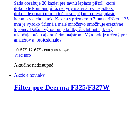
Sada obsahuje 20 kaziet pre tavnú lepiacu pištoľ, ktoré
dokonale kombinujú rôzne typy materiálov. Lepidlo si
dokonale poradí okrem iného so spájaním dreva, plastu,
keramiky alebo látok. Kazeta s priemerom 7 mm a dĺžkou 125
mm je vysoko účinná a malé množstvo umožňuje efektívne
lepenie. Ďalšou výhodou je krátky čas tuhnutia, ktorý
uľahčuje prácu aj domácim majstrom. Výrobok je určený pre
amatérov aj profesionálov.
10.67
€
12.67
€
s DPH (
8.67
€
bez dph)
Viac info
Aktuálne nedostupné
Akcie a novinky
Filter pre Deerma F325/F327W