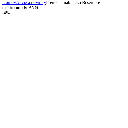
Domov
Akcie a novinky
Prenosná nabíjačka Besen pre
elektromobily BN60
-
4%