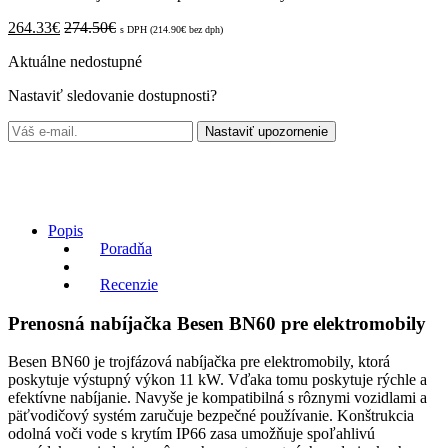
264.33
€
274.50
€
s DPH (
214.90
€
bez dph)
Aktuálne nedostupné
Nastaviť sledovanie dostupnosti?
Nastaviť upozornenie
Popis
Poradňa
Recenzie
Prenosná nabíjačka Besen BN60 pre elektromobily
Besen BN60 je trojfázová nabíjačka pre elektromobily, ktorá
poskytuje výstupný výkon 11 kW. Vďaka tomu poskytuje rýchle a
efektívne nabíjanie. Navyše je kompatibilná s rôznymi vozidlami a
päťvodičový systém zaručuje bezpečné používanie. Konštrukcia
odolná voči vode s krytím IP66 zasa umožňuje spoľahlivú