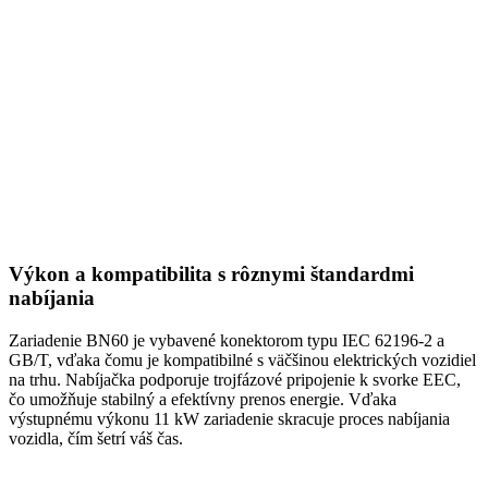
Výkon a kompatibilita s rôznymi štandardmi
nabíjania
Zariadenie BN60 je vybavené konektorom typu IEC 62196-2 a
GB/T, vďaka čomu je kompatibilné s väčšinou elektrických vozidiel
na trhu. Nabíjačka podporuje trojfázové pripojenie k svorke EEC,
čo umožňuje stabilný a efektívny prenos energie. Vďaka
výstupnému výkonu 11 kW zariadenie skracuje proces nabíjania
vozidla, čím šetrí váš čas.