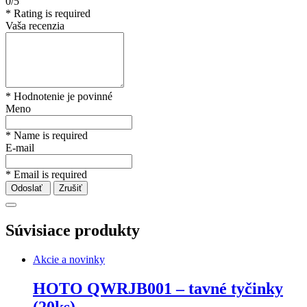
0/5
* Rating is required
Vaša recenzia
* Hodnotenie je povinné
Meno
* Name is required
E-mail
* Email is required
Odoslať
Zrušiť
Súvisiace produkty
Akcie a novinky
HOTO QWRJB001 – tavné tyčinky