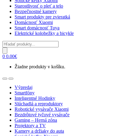
Sonické kefky Xiaomi
Starostlivosť o pleť a telo
Bezpečnostné kamery
Smart produkty pre zvieratká
Domácnosť Xiaomi
Smart domácnosť Tuya
Elektrické kolobežky a bicykle
Products
search
0
0.00
€
Žiadne produkty v košíku.
Open
Close
Výpredaj
Smartfóny
Inteligentné Hodinky
Slúchadlá a reproduktory
Robotické vysávače Xiaomi
Bezdrôtové tyčové vysávače
Gaming – Herná zóna
Projektory a TV
Kamery a držiaky do auta