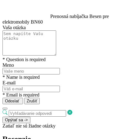
Prenosná nabíjačka Besen pre
elektromobily BN60
Vaša otázka
* Question is required
Meno
* Name is required
E-mail
* Email is required
Odoslať
Zrušiť
Opýtať sa ->
Zatiaľ nie sú žiadne otázky
Recenzie