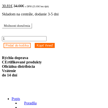
30.81
€
34.00
€
s DPH (
25.05
€
bez dph)
Skladom na centrále, dodanie 3-5 dni
Možnosti doručenia
Petoneer
Smart
Pridať do košíka
Kúpiť ihneď
Odor
Eliminator
quantity
Rýchla doprava
CErtifikované produkty
Oficiálna distribúcia
Vrátenie
do 14 dní
Popis
Poradňa