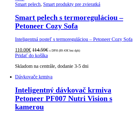
Smart pelech
,
Smart produkty pre zvieratká
Smart pelech s termoreguláciou –
Petoneer Cozy Sofa
Inteligentná posteľ s termoreguláciou – Petoneer Cozy Sofa
110.00
€
114.59
€
s DPH (
89.43
€
bez dph)
Pridať do košíka
Skladom na centrále, dodanie 3-5 dni
Dávkovače krmiva
Inteligentný dávkovač krmiva
Petoneer PF007 Nutri Vision s
kamerou