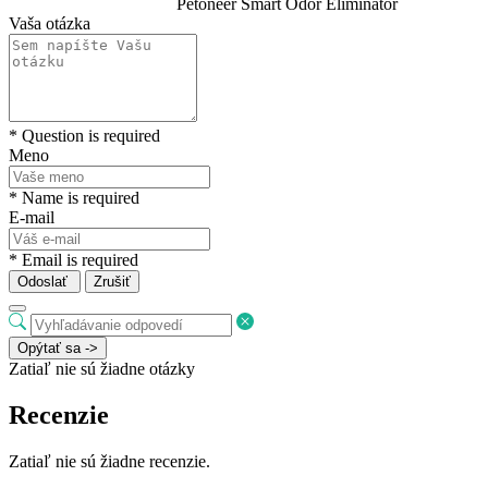
Petoneer Smart Odor Eliminator
Vaša otázka
* Question is required
Meno
* Name is required
E-mail
* Email is required
Odoslať
Zrušiť
Opýtať sa ->
Zatiaľ nie sú žiadne otázky
Recenzie
Zatiaľ nie sú žiadne recenzie.