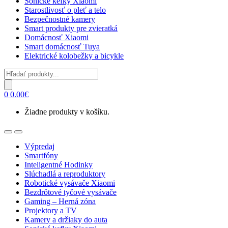
Sonické kefky Xiaomi
Starostlivosť o pleť a telo
Bezpečnostné kamery
Smart produkty pre zvieratká
Domácnosť Xiaomi
Smart domácnosť Tuya
Elektrické kolobežky a bicykle
Products
search
0
0.00
€
Žiadne produkty v košíku.
Open
Close
Výpredaj
Smartfóny
Inteligentné Hodinky
Slúchadlá a reproduktory
Robotické vysávače Xiaomi
Bezdrôtové tyčové vysávače
Gaming – Herná zóna
Projektory a TV
Kamery a držiaky do auta