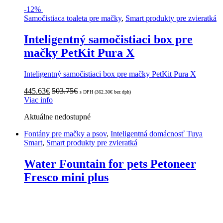
-
12%
Samočistiaca toaleta pre mačky
,
Smart produkty pre zvieratká
Inteligentný samočistiaci box pre
mačky PetKit Pura X
Inteligentný samočistiaci box pre mačky PetKit Pura X
445.63
€
503.75
€
s DPH (
362.30
€
bez dph)
Viac info
Aktuálne nedostupné
Fontány pre mačky a psov
,
Inteligentná domácnosť Tuya
Smart
,
Smart produkty pre zvieratká
Water Fountain for pets Petoneer
Fresco mini plus