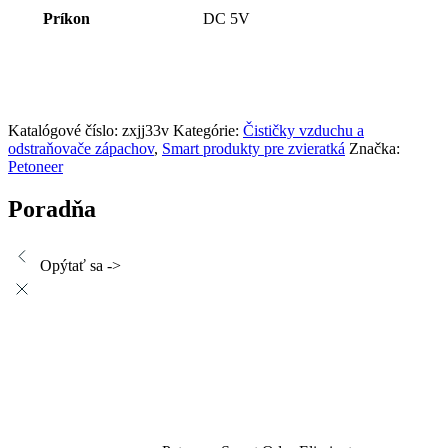
Príkon
DC 5V
Katalógové číslo:
zxjj33v
Kategórie:
Čističky vzduchu a
odstraňovače zápachov
,
Smart produkty pre zvieratká
Značka:
Petoneer
Poradňa
Opýtať sa ->