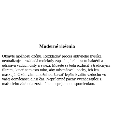
Moderné riešenia
Objavte možnosti ozónu. Rozkladný proces aktívneho kyslíka
neutralizuje a rozkladá molekuly zápachu, bráni rastu baktérií a
udržiava vzduch čistý a svieži. Môžete sa teda rozlúčiť s tradičnými
filtrami, ktoré namiesto toho, aby odstraňovali pachy, ich len
maskujú. Ozón vám umožní udržiavať lepšiu kvalitu vzduchu vo
vašej domácnosti dlhší čas. Nepríjemné pachy vychádzajúce z
mačacieho záchoda zostanú len nepríjemnou spomienkou.