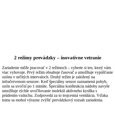
2 režimy prevádzky – inovatívne vetranie
Zariadenie môže pracovať v 2 režimoch – vyberte si ten, ktorý vám
viac vyhovuje. Prvý režim obsahuje časovač a umožňuje vypúšťanie
ozónu v určitých intervaloch. Druhý režim je založený na
infračervenom senzore. Keď špeciálny senzor zaznamená pohyb,
ozón sa uvoľní po 1 minúte. Špeciálna konštrukcia nádoby navyše
umožňuje rýchle uvoľňovanie molekúl aktívneho kyslíka s
prúdením vzduchu. Zodpovedá za to trojcestná ventilácia. Vďaka
tomu sa mohol výrazne zvýšiť prevádzkový rozsah zariadenia.