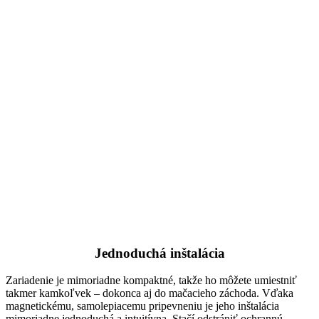
Jednoduchá inštalácia
Zariadenie je mimoriadne kompaktné, takže ho môžete umiestniť
takmer kamkoľvek – dokonca aj do mačacieho záchoda. Vďaka
magnetickému, samolepiacemu pripevneniu je jeho inštalácia
mimoriadne jednoduchá a intuitívna. Stačí odstrániť ochrannú