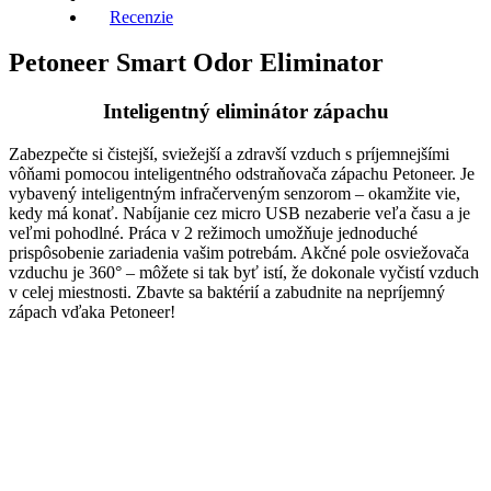
Recenzie
Petoneer Smart Odor Eliminator
Inteligentný eliminátor zápachu
Zabezpečte si čistejší, sviežejší a zdravší vzduch s príjemnejšími
vôňami pomocou inteligentného odstraňovača zápachu Petoneer. Je
vybavený inteligentným infračerveným senzorom – okamžite vie,
kedy má konať. Nabíjanie cez micro USB nezaberie veľa času a je
veľmi pohodlné. Práca v 2 režimoch umožňuje jednoduché
prispôsobenie zariadenia vašim potrebám. Akčné pole osviežovača
vzduchu je 360° – môžete si tak byť istí, že dokonale vyčistí vzduch
v celej miestnosti. Zbavte sa baktérií a zabudnite na nepríjemný
zápach vďaka Petoneer!