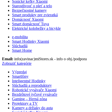
Sonické kefky Xiaomi
Starostlivosť o pleť a telo
Bezpečnostné kamery
Smart produkty pre zvieratká
Domácnosť Xiaomi
Smart domácnosť Tuya
Elektrické kolobežky a bicykle
e-mobilita
Smart Hodinky Xiaomi
Slúchadlá
Smart Home
Email:
info(zavinac)miStores.sk - info o obj./podpora
Zobraziť kategórie
Výpredaj
Smartfóny
Inteligentné Hodinky
Slúchadlá a reproduktory
Robotické vysávače Xiaomi
Bezdrôtové tyčové vysávače
Gaming – Herná zóna
Projektory a TV
Kamery a držiaky do auta