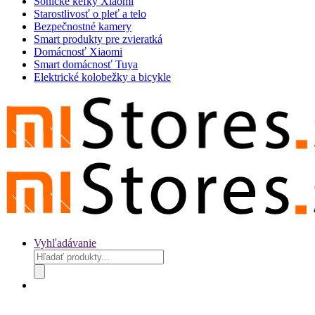
Sonické kefky Xiaomi
Starostlivosť o pleť a telo
Bezpečnostné kamery
Smart produkty pre zvieratká
Domácnosť Xiaomi
Smart domácnosť Tuya
Elektrické kolobežky a bicykle
Vyhľadávanie
Products
search