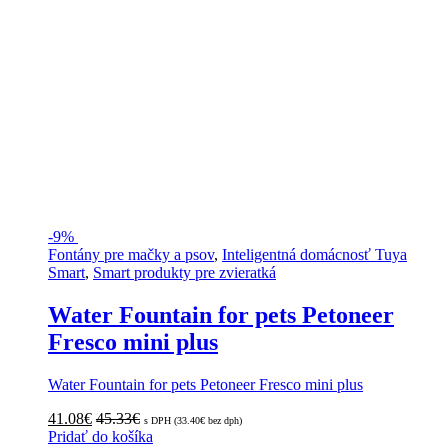
-
9%
Fontány pre mačky a psov
,
Inteligentná domácnosť Tuya
Smart
,
Smart produkty pre zvieratká
Water Fountain for pets Petoneer
Fresco mini plus
Water Fountain for pets Petoneer Fresco mini plus
41.08
€
45.33
€
s DPH (
33.40
€
bez dph)
Pridať do košíka