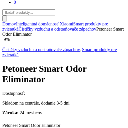
0
Products
search
Domov
Inteligentná domácnosť Xiaomi
Smart produkty pre
zvieratká
Čističky vzduchu a odstraňovače zápachov
Petoneer Smart
Odor Eliminator
-
9%
Čističky vzduchu a odstraňovače zápachov
,
Smart produkty pre
zvieratká
Petoneer Smart Odor
Eliminator
Dostupnosť:
Skladom na centrále, dodanie 3-5 dni
Záruka:
24 mesiacov
Petoneer Smart Odor Eliminator