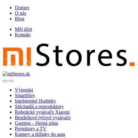
Skip
Skip
Domov
to
to
O nás
navigation
content
Blog
Môj účet
Kontakt
Open
Close
Výpredaj
Smartfóny
Inteligentné Hodinky
Slúchadlá a reproduktory
Robotické vysávače Xiaomi
Bezdrôtové tyčové vysávače
Gaming – Herná zóna
Projektory a TV
Kamery a držiaky do auta