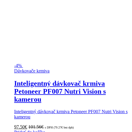
-
4%
Dávkovače krmiva
Inteligentný dávkovač krmiva
Petoneer PF007 Nutri Vision s
kamerou
Inteligentný dávkovač krmiva Petoneer PF007 Nutri Vision s
kamerou
97.50
€
101.56
€
s DPH (
79.27
€
bez dph)