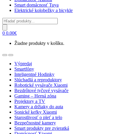
Smart domácnosť Tuya
Elektrické kolobežky a bicykle
Products
search
0
0.00
€
Žiadne produkty v košíku.
Open
Close
Výpredaj
Smartfóny
Inteligentné Hodinky
Slúchadlá a reproduktory
Robotické vysávače Xiaomi
Bezdrôtové tyčové vysávače
Gaming – Herná zóna
Projektory a TV
Kamery a držiaky do auta
Sonické kefky Xiaomi
Starostlivosť o pleť a telo
Bezpečnostné kamery
Smart produkty pre zvieratká
Domácnosť Xiaomi