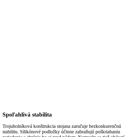
Spoľahlivá stabilita
Trojuholníková konštrukcia stojana zaručuje bezkonkurenčnú
stabilitu. Silikónové podložky účinne zabraňujú poškriabaniu