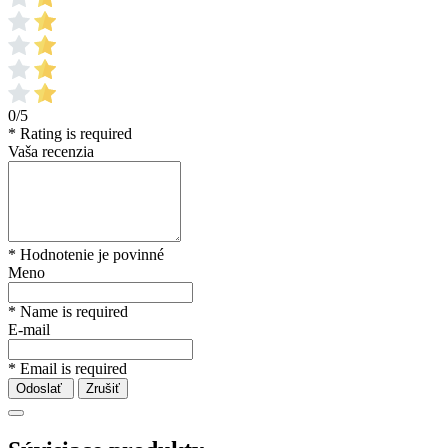
0/5
* Rating is required
Vaša recenzia
* Hodnotenie je povinné
Meno
* Name is required
E-mail
* Email is required
Odoslať
Zrušiť