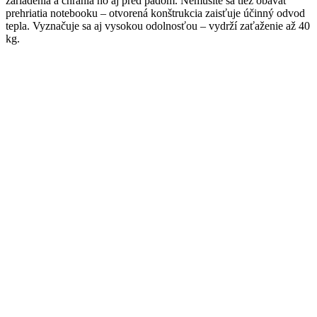
zariadenia a chránia ho aj pred pádom. Nemusíte sa tiež obávať
prehriatia notebooku – otvorená konštrukcia zaisťuje účinný odvod
tepla. Vyznačuje sa aj vysokou odolnosťou – vydrží zaťaženie až 40
kg.