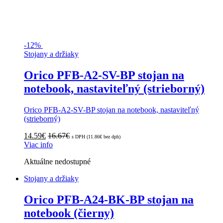
-
12%
Stojany a držiaky
Orico PFB-A2-SV-BP stojan na
notebook, nastaviteľný (strieborný)
Orico PFB-A2-SV-BP stojan na notebook, nastaviteľný
(strieborný)
14.59
€
16.67
€
s DPH (
11.86
€
bez dph)
Viac info
Aktuálne nedostupné
Stojany a držiaky
Orico PFB-A24-BK-BP stojan na
notebook (čierny)