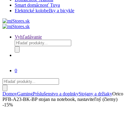
Smart domácnosť Tuya
Elektrické kolobežky a bicykle
Vyhľadávanie
Products
search
0
Products
search
Domov
Gaming
Príslušenstvo a doplnky
Stojany a držiaky
Orico
PFB-A23-BK-BP stojan na notebook, nastaviteľný (čierny)
-
15%