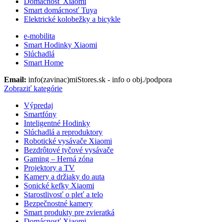
Domácnosť Xiaomi
Smart domácnosť Tuya
Elektrické kolobežky a bicykle
e-mobilita
Smart Hodinky Xiaomi
Slúchadlá
Smart Home
Email:
info(zavinac)miStores.sk - info o obj./podpora
Zobraziť kategórie
Výpredaj
Smartfóny
Inteligentné Hodinky
Slúchadlá a reproduktory
Robotické vysávače Xiaomi
Bezdrôtové tyčové vysávače
Gaming – Herná zóna
Projektory a TV
Kamery a držiaky do auta
Sonické kefky Xiaomi
Starostlivosť o pleť a telo
Bezpečnostné kamery
Smart produkty pre zvieratká
Domácnosť Xiaomi