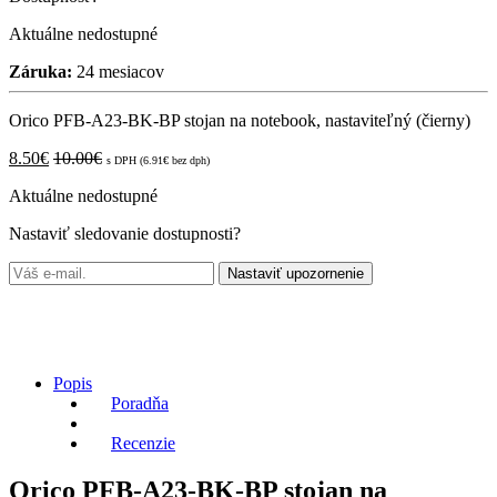
Aktuálne nedostupné
Záruka:
24 mesiacov
Orico PFB-A23-BK-BP stojan na notebook, nastaviteľný (čierny)
8.50
€
10.00
€
s DPH (
6.91
€
bez dph)
Aktuálne nedostupné
Nastaviť sledovanie dostupnosti?
Nastaviť upozornenie
Popis
Poradňa
Recenzie
Orico PFB-A23-BK-BP stojan na