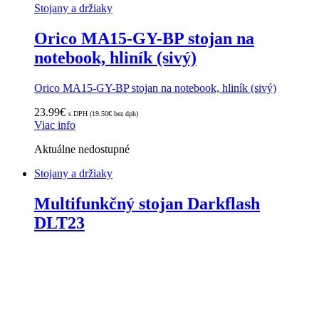
Stojany a držiaky
Orico MA15-GY-BP stojan na
notebook, hliník (sivý)
Orico MA15-GY-BP stojan na notebook, hliník (sivý)
23.99
€
s DPH (
19.50
€
bez dph)
Viac info
Aktuálne nedostupné
Stojany a držiaky
Multifunkčný stojan Darkflash
DLT23