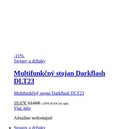
-
11%
Stojany a držiaky
Multifunkčný stojan Darkflash
DLT23
Multifunkčný stojan Darkflash DLT23
10.67
€
12.01
€
s DPH (
8.67
€
bez dph)
Viac info
Aktuálne nedostupné
Stojany a držiaky