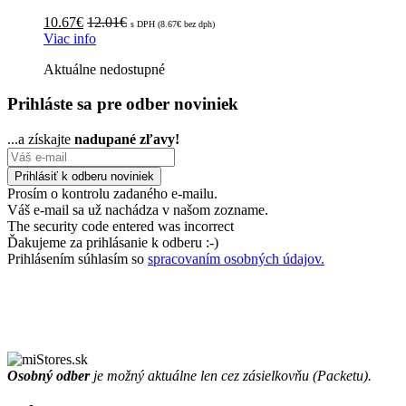
10.67
€
12.01
€
s DPH (
8.67
€
bez dph)
Viac info
Aktuálne nedostupné
Prihláste sa pre odber noviniek
...a získajte
nadupané zľavy!
Prosím o kontrolu zadaného e-mailu.
Váš e-mail sa už nachádza v našom zozname.
The security code entered was incorrect
Ďakujeme za prihlásanie k odberu :-)
Prihlásením súhlasím so
spracovaním osobných údajov.
Osobný odber
je možný aktuálne len cez zásielkovňu (Packetu).