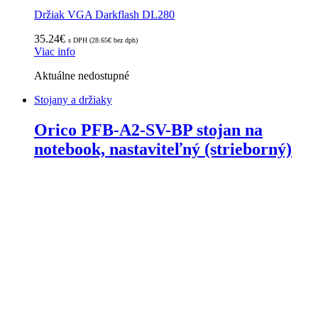
Držiak VGA Darkflash DL280
35.24
€
s DPH (
28.65
€
bez dph)
Viac info
Aktuálne nedostupné
Stojany a držiaky
Orico PFB-A2-SV-BP stojan na
notebook, nastaviteľný (strieborný)