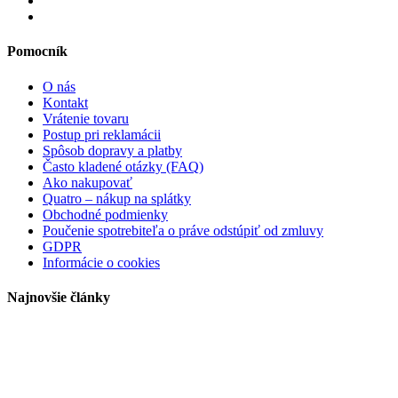
Pomocník
O nás
Kontakt
Vrátenie tovaru
Postup pri reklamácii
Spôsob dopravy a platby
Často kladené otázky (FAQ)
Ako nakupovať
Quatro – nákup na splátky
Obchodné podmienky
Poučenie spotrebiteľa o práve odstúpiť od zmluvy
GDPR
Informácie o cookies
Najnovšie články