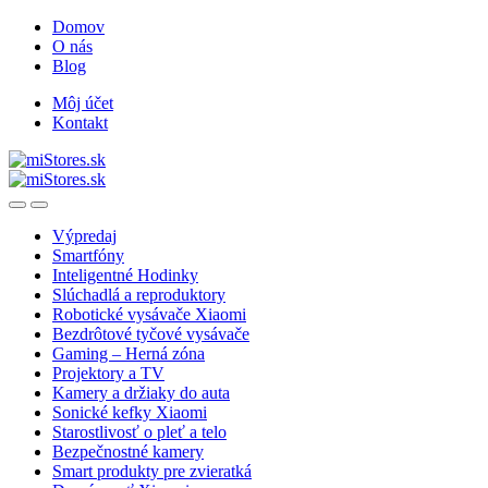
Skip
Skip
Domov
to
to
O nás
navigation
content
Blog
Môj účet
Kontakt
Open
Close
Výpredaj
Smartfóny
Inteligentné Hodinky
Slúchadlá a reproduktory
Robotické vysávače Xiaomi
Bezdrôtové tyčové vysávače
Gaming – Herná zóna
Projektory a TV
Kamery a držiaky do auta
Sonické kefky Xiaomi
Starostlivosť o pleť a telo
Bezpečnostné kamery
Smart produkty pre zvieratká