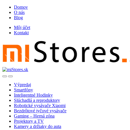
Skip
Skip
Domov
to
to
O nás
navigation
content
Blog
Môj účet
Kontakt
Open
Close
Výpredaj
Smartfóny
Inteligentné Hodinky
Slúchadlá a reproduktory
Robotické vysávače Xiaomi
Bezdrôtové tyčové vysávače
Gaming – Herná zóna
Projektory a TV
Kamery a držiaky do auta