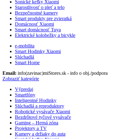
Sonické kefky Xiaomi
Starostlivosť o pleť a telo
Bezpečnostné kamery
Smart produkty pre zvieratká
Domácnosť Xiaomi
Smart domácnosť Tuya
Elektrické kolobežky a bicykle
e-mobilita
Smart Hodinky Xiaomi
Slúchadlá
Smart Home
Email:
info(zavinac)miStores.sk - info o obj./podpora
Zobraziť kategórie
Výpredaj
Smartfóny
Inteligentné Hodinky
Slúchadlá a reproduktory
Robotické vysávače Xiaomi
Bezdrôtové tyčové vysávače
Gaming – Herná zóna
Projektory a TV
Kamery a držiaky do auta