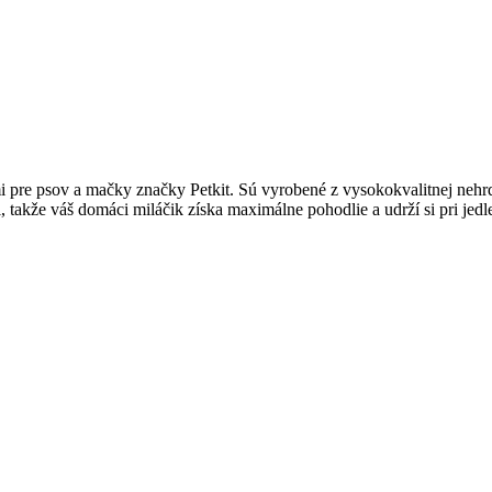
re psov a mačky značky Petkit. Sú vyrobené z vysokokvalitnej nehrdza
 takže váš domáci miláčik získa maximálne pohodlie a udrží si pri jedl