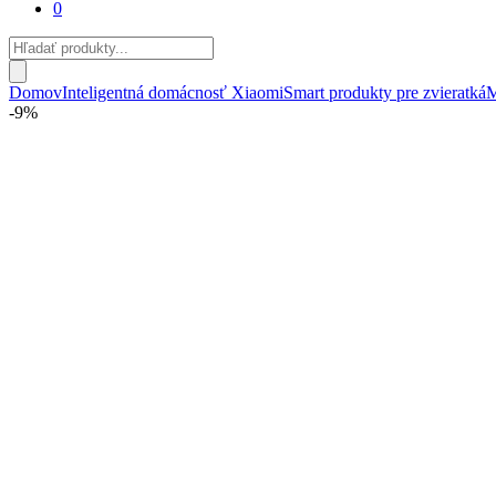
0
Products
search
Domov
Inteligentná domácnosť Xiaomi
Smart produkty pre zvieratká
M
-
9%