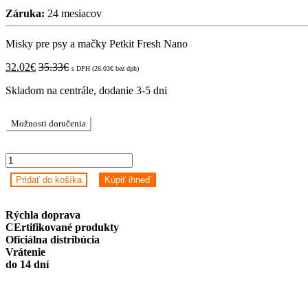
Záruka:
24 mesiacov
Misky pre psy a mačky Petkit Fresh Nano
32.02
€
35.33
€
s DPH (
26.03
€
bez dph)
Skladom na centrále, dodanie 3-5 dni
Možnosti doručenia
Misky
pre
Pridať do košíka
Kúpiť ihneď
psy
a
mačky
Rýchla doprava
Petkit
CErtifikované produkty
Fresh
Oficiálna distribúcia
Nano
Vrátenie
quantity
do 14 dní