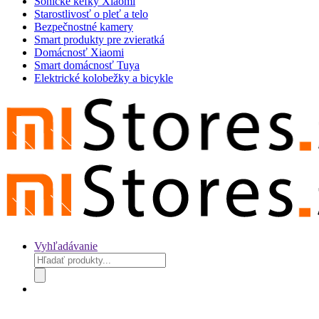
Sonické kefky Xiaomi
Starostlivosť o pleť a telo
Bezpečnostné kamery
Smart produkty pre zvieratká
Domácnosť Xiaomi
Smart domácnosť Tuya
Elektrické kolobežky a bicykle
Vyhľadávanie
Products
search