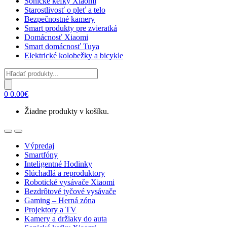
Sonické kefky Xiaomi
Starostlivosť o pleť a telo
Bezpečnostné kamery
Smart produkty pre zvieratká
Domácnosť Xiaomi
Smart domácnosť Tuya
Elektrické kolobežky a bicykle
Products
search
0
0.00
€
Žiadne produkty v košíku.
Open
Close
Výpredaj
Smartfóny
Inteligentné Hodinky
Slúchadlá a reproduktory
Robotické vysávače Xiaomi
Bezdrôtové tyčové vysávače
Gaming – Herná zóna
Projektory a TV
Kamery a držiaky do auta