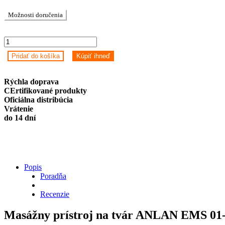
Možnosti doručenia
Masážny
prístroj
Pridať do košíka
Kúpiť ihneď
na
tvár
ANLAN
Rýchla doprava
EMS
CErtifikované produkty
01-
Oficiálna distribúcia
ADRY11-
Vrátenie
001
do 14 dní
quantity
Popis
Poradňa
Recenzie
Masážny prístroj na tvár ANLAN EMS 0