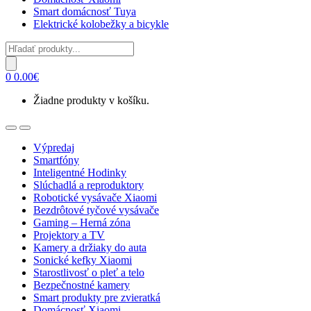
Smart domácnosť Tuya
Elektrické kolobežky a bicykle
Products
search
0
0.00
€
Žiadne produkty v košíku.
Open
Close
Výpredaj
Smartfóny
Inteligentné Hodinky
Slúchadlá a reproduktory
Robotické vysávače Xiaomi
Bezdrôtové tyčové vysávače
Gaming – Herná zóna
Projektory a TV
Kamery a držiaky do auta
Sonické kefky Xiaomi
Starostlivosť o pleť a telo
Bezpečnostné kamery
Smart produkty pre zvieratká
Domácnosť Xiaomi