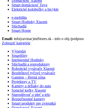
Domácnosť Xiaomi
Smart domácnosť Tuya
Elektrické kolobežky a bicykle
e-mobilita
Smart Hodinky Xiaomi
Slúchadlá
Smart Home
Email:
info(zavinac)miStores.sk - info o obj./podpora
Zobraziť kategórie
Výpredaj
Smartfóny
Inteligentné Hodinky
Slúchadlá a reproduktory
Robotické vysávače Xiaomi
Bezdrôtové tyčové vysávače
Gaming – Herná zóna
Projektory a TV
Kamery a držiaky do auta
Sonické kefky Xiaomi
Starostlivosť o pleť a telo
Bezpečnostné kamery
Smart produkty pre zvieratká
Domácnosť Xiaomi