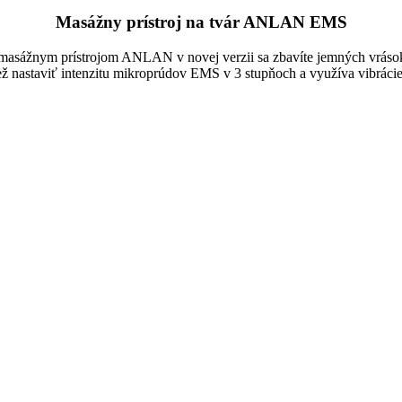
Masážny prístroj na tvár ANLAN EMS
 masážnym prístrojom ANLAN v novej verzii sa zbavíte jemných vrások, 
 tiež nastaviť intenzitu mikroprúdov EMS v 3 stupňoch a využíva vibráci