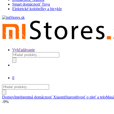
Smart domácnosť Tuya
Elektrické kolobežky a bicykle
Vyhľadávanie
Products
search
0
Products
search
Domov
Inteligentná domácnosť Xiaomi
Starostlivosť o pleť a telo
Masáž
-
9%