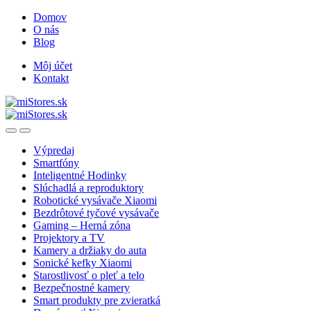
Skip
Skip
Domov
to
to
O nás
navigation
content
Blog
Môj účet
Kontakt
Open
Close
Výpredaj
Smartfóny
Inteligentné Hodinky
Slúchadlá a reproduktory
Robotické vysávače Xiaomi
Bezdrôtové tyčové vysávače
Gaming – Herná zóna
Projektory a TV
Kamery a držiaky do auta
Sonické kefky Xiaomi
Starostlivosť o pleť a telo
Bezpečnostné kamery
Smart produkty pre zvieratká