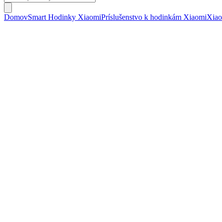
search
Domov
Smart Hodinky Xiaomi
Príslušenstvo k hodinkám Xiaomi
Xiao