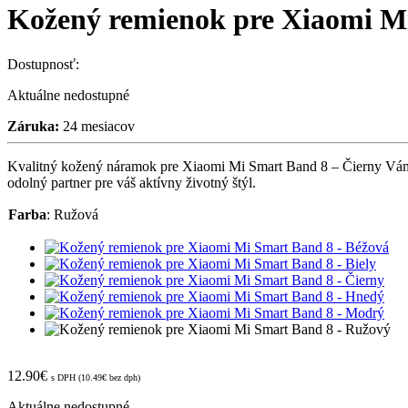
Kožený remienok pre Xiaomi M
Dostupnosť:
Aktuálne nedostupné
Záruka:
24 mesiacov
Kvalitný kožený náramok pre Xiaomi Mi Smart Band 8 – Čierny Vám za
odolný partner pre váš aktívny životný štýl.
Farba
:
Ružová
12.90
€
s DPH (
10.49
€
bez dph)
Aktuálne nedostupné