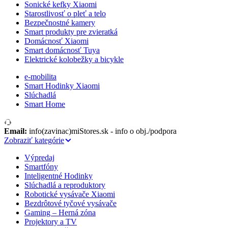
Sonické kefky Xiaomi
Starostlivosť o pleť a telo
Bezpečnostné kamery
Smart produkty pre zvieratká
Domácnosť Xiaomi
Smart domácnosť Tuya
Elektrické kolobežky a bicykle
e-mobilita
Smart Hodinky Xiaomi
Slúchadlá
Smart Home
Email:
info(zavinac)miStores.sk - info o obj./podpora
Zobraziť kategórie
Výpredaj
Smartfóny
Inteligentné Hodinky
Slúchadlá a reproduktory
Robotické vysávače Xiaomi
Bezdrôtové tyčové vysávače
Gaming – Herná zóna
Projektory a TV