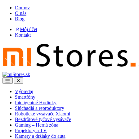
Skip
Skip
Domov
to
to
O nás
navigation
content
Blog
Môj účet
Kontakt
Open
Close
Výpredaj
Smartfóny
Inteligentné Hodinky
Slúchadlá a reproduktory
Robotické vysávače Xiaomi
Bezdrôtové tyčové vysávače
Gaming – Herná zóna
Projektory a TV
Kamery a držiaky do auta