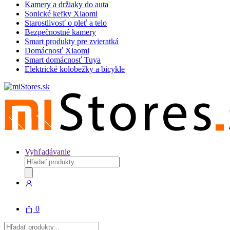
Kamery a držiaky do auta
Sonické kefky Xiaomi
Starostlivosť o pleť a telo
Bezpečnostné kamery
Smart produkty pre zvieratká
Domácnosť Xiaomi
Smart domácnosť Tuya
Elektrické kolobežky a bicykle
Vyhľadávanie
Products
search
0
Products