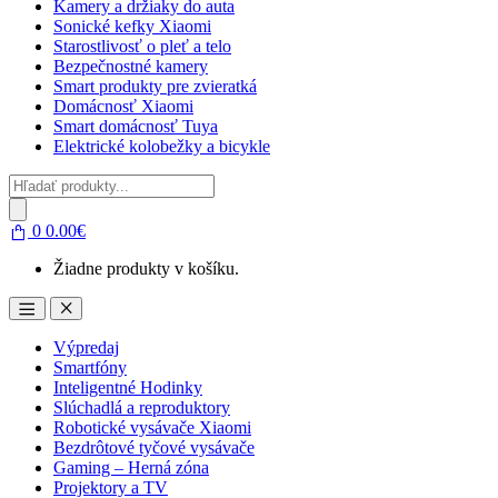
Kamery a držiaky do auta
Sonické kefky Xiaomi
Starostlivosť o pleť a telo
Bezpečnostné kamery
Smart produkty pre zvieratká
Domácnosť Xiaomi
Smart domácnosť Tuya
Elektrické kolobežky a bicykle
Products
search
0
0.00
€
Žiadne produkty v košíku.
Open
Close
Výpredaj
Smartfóny
Inteligentné Hodinky
Slúchadlá a reproduktory
Robotické vysávače Xiaomi
Bezdrôtové tyčové vysávače
Gaming – Herná zóna
Projektory a TV