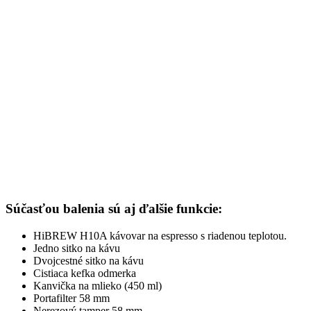
Súčasťou balenia sú aj ďalšie funkcie:
HiBREW H10A kávovar na espresso s riadenou teplotou.
Jedno sitko na kávu
Dvojcestné sitko na kávu
Cistiaca kefka odmerka
Kanvička na mlieko (450 ml)
Portafilter 58 mm
Nerezový tamper 58 mm