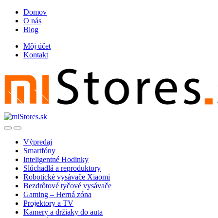
Skip
Skip
Domov
to
to
O nás
navigation
content
Blog
Môj účet
Kontakt
Open
Close
Výpredaj
Smartfóny
Inteligentné Hodinky
Slúchadlá a reproduktory
Robotické vysávače Xiaomi
Bezdrôtové tyčové vysávače
Gaming – Herná zóna
Projektory a TV
Kamery a držiaky do auta