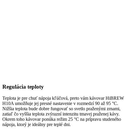
Regulácia teploty
Teplota je pre chuť nápoja kľúčová, preto vám kávovar HiBREW
H10A umožňuje jej presné nastavenie v rozmedzí 90 až 95 °C.
Nižšia teplota bude dobre fungovať so svetlo praženými zrnami,
zatiaľ čo vyššia teplota zvýrazní intenzitu tmavej praženej kávy.
Okrem toho kávovar ponúka režim 25 °C na prípravu studeného
nápoja, ktorý je ideálny pre teplé dni.