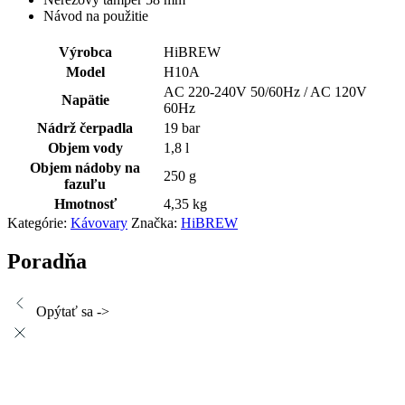
Návod na použitie
Výrobca
HiBREW
Model
H10A
AC 220-240V 50/60Hz / AC 120V
Napätie
60Hz
Nádrž čerpadla
19 bar
Objem vody
1,8 l
Objem nádoby na
250 g
fazuľu
Hmotnosť
4,35 kg
Kategórie:
Kávovary
Značka:
HiBREW
Poradňa
Opýtať sa ->