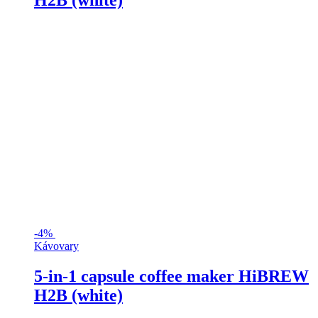
H2B (white)
-
4%
Kávovary
5-in-1 capsule coffee maker HiBREW
H2B (white)