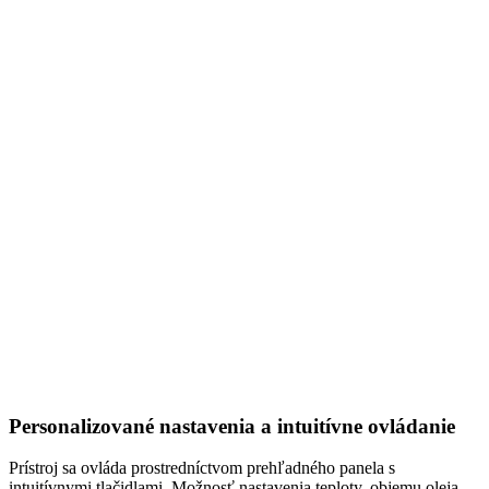
Personalizované nastavenia a intuitívne ovládanie
Prístroj sa ovláda prostredníctvom prehľadného panela s
intuitívnymi tlačidlami. Možnosť nastavenia teploty, objemu oleja,