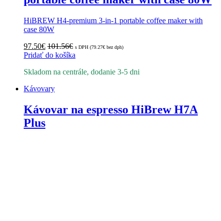
HiBREW H4-premium 3-in-1 portable coffee maker with
case 80W
97.50
€
101.56
€
s DPH (
79.27
€
bez dph)
Pridať do košíka
Skladom na centrále, dodanie 3-5 dni
Kávovary
Kávovar na espresso HiBrew H7A
Plus