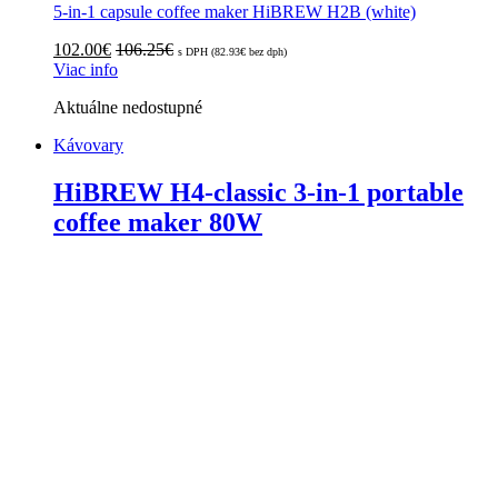
5-in-1 capsule coffee maker HiBREW H2B (white)
102.00
€
106.25
€
s DPH (
82.93
€
bez dph)
Viac info
Aktuálne nedostupné
Kávovary
HiBREW H4-classic 3-in-1 portable
coffee maker 80W