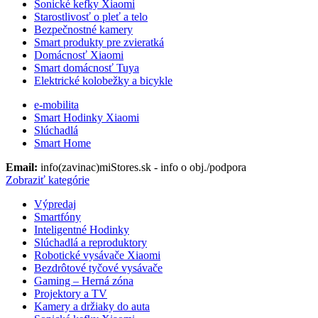
Sonické kefky Xiaomi
Starostlivosť o pleť a telo
Bezpečnostné kamery
Smart produkty pre zvieratká
Domácnosť Xiaomi
Smart domácnosť Tuya
Elektrické kolobežky a bicykle
e-mobilita
Smart Hodinky Xiaomi
Slúchadlá
Smart Home
Email:
info(zavinac)miStores.sk - info o obj./podpora
Zobraziť kategórie
Výpredaj
Smartfóny
Inteligentné Hodinky
Slúchadlá a reproduktory
Robotické vysávače Xiaomi
Bezdrôtové tyčové vysávače
Gaming – Herná zóna
Projektory a TV
Kamery a držiaky do auta