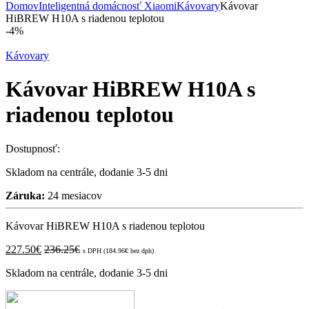
Domov
Inteligentná domácnosť Xiaomi
Kávovary
Kávovar
HiBREW H10A s riadenou teplotou
-
4%
Kávovary
Kávovar HiBREW H10A s
riadenou teplotou
Dostupnosť:
Skladom na centrále, dodanie 3-5 dni
Záruka:
24 mesiacov
Kávovar HiBREW H10A s riadenou teplotou
227.50
€
236.25
€
s DPH (
184.96
€
bez dph)
Skladom na centrále, dodanie 3-5 dni