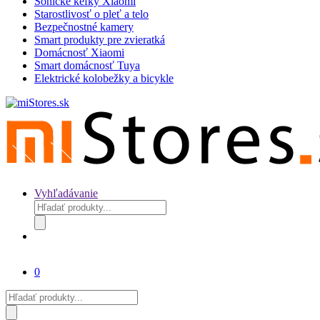
Sonické kefky Xiaomi
Starostlivosť o pleť a telo
Bezpečnostné kamery
Smart produkty pre zvieratká
Domácnosť Xiaomi
Smart domácnosť Tuya
Elektrické kolobežky a bicykle
Vyhľadávanie
Products
search
0
Products
search