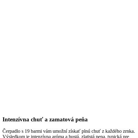
Intenzívna chuť a zamatová peňa
Čerpadlo s 19 barmi vám umožní získať plnú chuť z každého zrnka.
Výsledkom je intenzívna aróma a hustá, zlatistá pena, typická pre