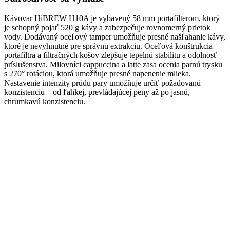
Kávovar HiBREW H10A je vybavený 58 mm portafilterom, ktorý
je schopný pojať 520 g kávy a zabezpečuje rovnomerný prietok
vody. Dodávaný oceľový tamper umožňuje presné našľahanie kávy,
ktoré je nevyhnutné pre správnu extrakciu. Oceľová konštrukcia
portafiltra a filtračných košov zlepšuje tepelnú stabilitu a odolnosť
príslušenstva. Milovníci cappuccina a latte zasa ocenia parnú trysku
s 270° rotáciou, ktorá umožňuje presné napenenie mlieka.
Nastavenie intenzity prúdu pary umožňuje určiť požadovanú
konzistenciu – od ľahkej, prevládajúcej peny až po jasnú,
chrumkavú konzistenciu.