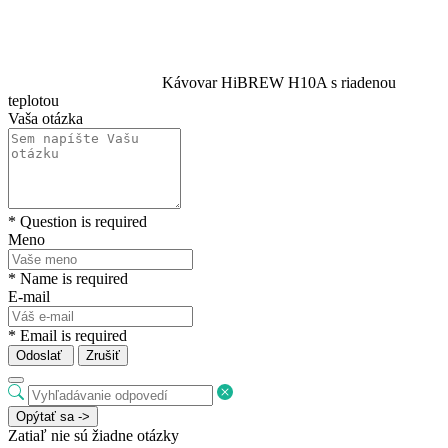
Kávovar HiBREW H10A s riadenou
teplotou
Vaša otázka
* Question is required
Meno
* Name is required
E-mail
* Email is required
Odoslať
Zrušiť
Opýtať sa ->
Zatiaľ nie sú žiadne otázky