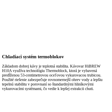
Chladiaci systém termoblokov
Základom dobrej kávy je teplotná stabilita. Kávovar HiBREW
H10A využíva technológiu Thermoblock, ktorá je vybavená
predĺženou 53-centimetrovou oceľovou vykurovacou trubicou.
Použité riešenie zabezpečuje rovnomernejší ohrev vody a lepšiu
tepelnú stabilitu v porovnaní so štandardnými hliníkovými
vykurovacími systémami, čo vedie k lepšej extrakcii chuti.