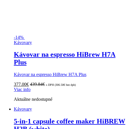
-
14%
Kávovary
Kávovar na espresso HiBrew H7A
Plus
Kávovar na espresso HiBrew H7A Plus
377.00
€
439.84
€
s DPH (
306.50
€
bez dph)
Viac info
Aktuálne nedostupné
Kávovary
5-in-1 capsule coffee maker HiBREW