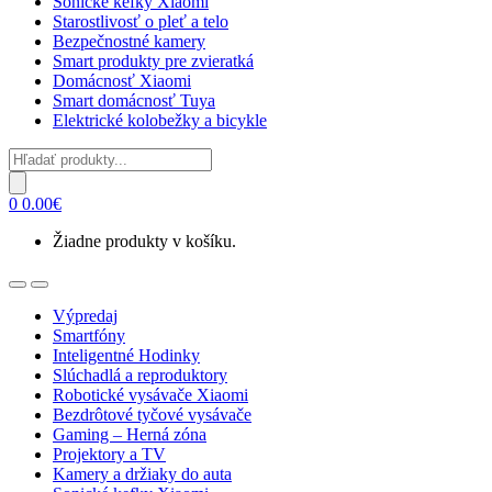
Sonické kefky Xiaomi
Starostlivosť o pleť a telo
Bezpečnostné kamery
Smart produkty pre zvieratká
Domácnosť Xiaomi
Smart domácnosť Tuya
Elektrické kolobežky a bicykle
Products
search
0
0.00
€
Žiadne produkty v košíku.
Open
Close
Výpredaj
Smartfóny
Inteligentné Hodinky
Slúchadlá a reproduktory
Robotické vysávače Xiaomi
Bezdrôtové tyčové vysávače
Gaming – Herná zóna
Projektory a TV
Kamery a držiaky do auta