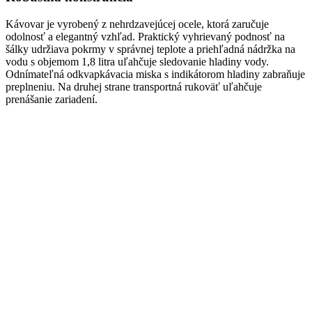
Kávovar je vyrobený z nehrdzavejúcej ocele, ktorá zaručuje
odolnosť a elegantný vzhľad. Praktický vyhrievaný podnosť na
šálky udržiava pokrmy v správnej teplote a priehľadná nádržka na
vodu s objemom 1,8 litra uľahčuje sledovanie hladiny vody.
Odnímateľná odkvapkávacia miska s indikátorom hladiny zabraňuje
preplneniu. Na druhej strane transportná rukoväť uľahčuje
prenášanie zariadení.