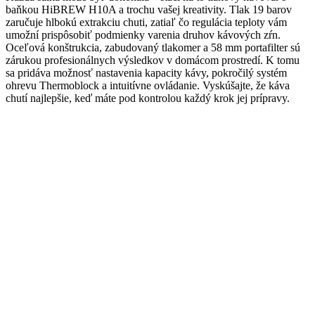
baňkou HiBREW H10A a trochu vašej kreativity. Tlak 19 barov
zaručuje hlbokú extrakciu chuti, zatiaľ čo regulácia teploty vám
umožní prispôsobiť podmienky varenia druhov kávových zŕn.
Oceľová konštrukcia, zabudovaný tlakomer a 58 mm portafilter sú
zárukou profesionálnych výsledkov v domácom prostredí. K tomu
sa pridáva možnosť nastavenia kapacity kávy, pokročilý systém
ohrevu Thermoblock a intuitívne ovládanie. Vyskúšajte, že káva
chutí najlepšie, keď máte pod kontrolou každý krok jej prípravy.