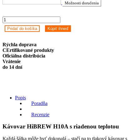
Možnosti doručenia
Kávovar
HiBREW
Pridať do košíka
Kúpiť ihneď
H10A
s
riadenou
Rýchla doprava
teplotou
CErtifikované produkty
quantity
Oficiálna distribúcia
Vrátenie
do 14 dní
Popis
Poradňa
Recenzie
Kávovar HiBREW H10A s riadenou teplotou
Každá šálka môže byť dokonalá – stačí na to tlakový kávovar s