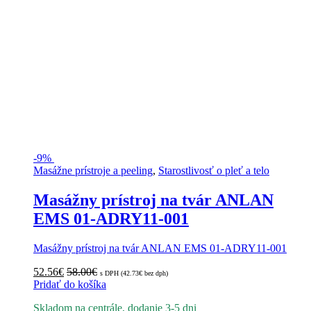
-
9%
Masážne prístroje a peeling
,
Starostlivosť o pleť a telo
Masážny prístroj na tvár ANLAN
EMS 01-ADRY11-001
Masážny prístroj na tvár ANLAN EMS 01-ADRY11-001
52.56
€
58.00
€
s DPH (
42.73
€
bez dph)
Pridať do košíka
Skladom na centrále, dodanie 3-5 dni