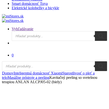
Smart domácnosť Tuya
Elektrické kolobežky a bicykle
Vyhľadávanie
Products
search
0
Products
search
Domov
Inteligentná domácnosť Xiaomi
Starostlivosť o pleť a
telo
Masážne prístroje a peeling
Kavitačný peeling so svetelnou
terapiou ANLAN ALCPJ05-02 (biely)