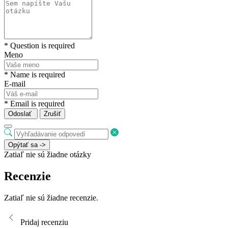
* Question is required
Meno
* Name is required
E-mail
* Email is required
Odoslať
Zrušiť
Opýtať sa ->
Zatiaľ nie sú žiadne otázky
Recenzie
Zatiaľ nie sú žiadne recenzie.
Pridaj recenziu