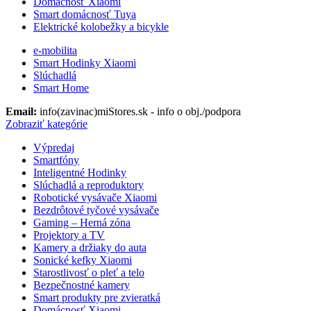
Domácnosť Xiaomi
Smart domácnosť Tuya
Elektrické kolobežky a bicykle
e-mobilita
Smart Hodinky Xiaomi
Slúchadlá
Smart Home
Email:
info(zavinac)miStores.sk - info o obj./podpora
Zobraziť kategórie
Výpredaj
Smartfóny
Inteligentné Hodinky
Slúchadlá a reproduktory
Robotické vysávače Xiaomi
Bezdrôtové tyčové vysávače
Gaming – Herná zóna
Projektory a TV
Kamery a držiaky do auta
Sonické kefky Xiaomi
Starostlivosť o pleť a telo
Bezpečnostné kamery
Smart produkty pre zvieratká
Domácnosť Xiaomi