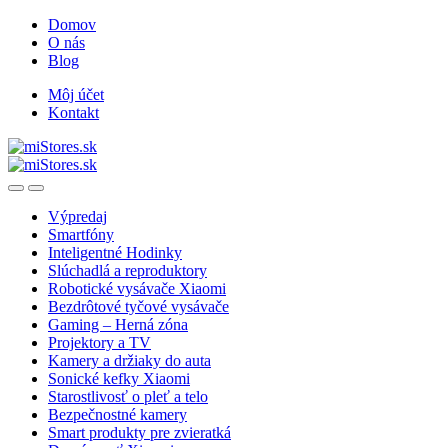
Skip
Skip
Domov
to
to
O nás
navigation
content
Blog
Môj účet
Kontakt
Open
Close
Výpredaj
Smartfóny
Inteligentné Hodinky
Slúchadlá a reproduktory
Robotické vysávače Xiaomi
Bezdrôtové tyčové vysávače
Gaming – Herná zóna
Projektory a TV
Kamery a držiaky do auta
Sonické kefky Xiaomi
Starostlivosť o pleť a telo
Bezpečnostné kamery
Smart produkty pre zvieratká