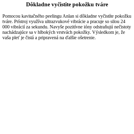
Dôkladne vyčistite pokožku tváre
Pomocou kavitačného peelingu Anlan si dôkladne vyčistíte pokožku
tváre. Prístroj využíva ultrazvukové vibrácie a pracuje so silou 24
000 vibrácií za sekundu. Navyše pozitívne ióny odstraňujú nečistoty
nachádzajúce sa v hlbokých vrstvách pokožky. Výsledkom je, že
vaša pleť je čistá a pripravená na ďalšie ošetrenie.