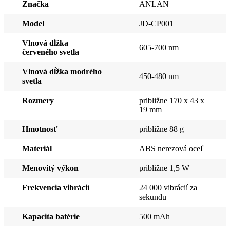
Značka
ANLAN
Model
JD-CP001
Vlnová dĺžka
605-700 nm
červeného svetla
Vlnová dĺžka modrého
450-480 nm
svetla
Rozmery
približne 170 x 43 x
19 mm
Hmotnosť
približne 88 g
Materiál
ABS nerezová oceľ
Menovitý výkon
približne 1,5 W
Frekvencia vibrácií
24 000 vibrácií za
sekundu
Kapacita batérie
500 mAh