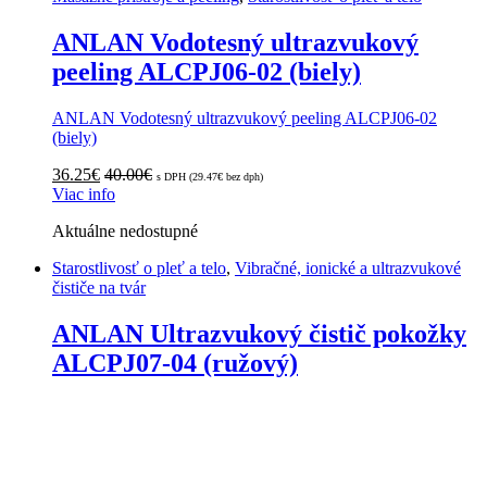
ANLAN Vodotesný ultrazvukový
peeling ALCPJ06-02 (biely)
ANLAN Vodotesný ultrazvukový peeling ALCPJ06-02
(biely)
36.25
€
40.00
€
s DPH (
29.47
€
bez dph)
Viac info
Aktuálne nedostupné
Starostlivosť o pleť a telo
,
Vibračné, ionické a ultrazvukové
čističe na tvár
ANLAN Ultrazvukový čistič pokožky
ALCPJ07-04 (ružový)