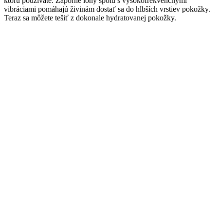
ktorú používate. Záporné ióny spolu s vysokofrekvenčnými
vibráciami pomáhajú živinám dostať sa do hlbších vrstiev pokožky.
Teraz sa môžete tešiť z dokonale hydratovanej pokožky.