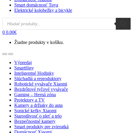
Smart domácnosť Tuya
Elektrické kolobežky a bicykle
Products
search
0
0.00
€
Žiadne produkty v košíku.
Open
Close
Výpredaj
Smartfóny
Inteligentné Hodinky
Slúchadlá a reproduktory
Robotické vysávače Xiaomi
Bezdrôtové tyčové vysávače
Gaming – Herná zóna
Projektory a TV
Kamery a držiaky do auta
Sonické kefky Xiaomi
Starostlivosť o pleť a telo
Bezpečnostné kamery
Smart produkty pre zvieratká
Domácnosť Xiaomi