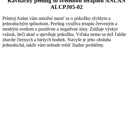
Kavitačný peeling so svetelnou terapiou ANLAN
ALCPJ05-02
Prístroj Anlan vám umožní starať sa o pokožku rýchlym a
jednoduchým spôsobom. Peeling využíva terapiu červeným a
modrým svetlom a pozitívne a negatívne ióny. Znižuje výskyt
vrások, lieči akné a spevňuje pokožku. Vďaka nemu sa tiež ľahšie
zbavíte čiernych a bielych bodiek. Navyše je jeho obsluha
jednoduchá, takže vám nebude robiť žiadne problémy.