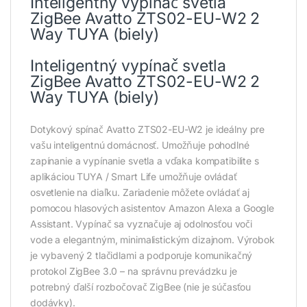
Inteligentný vypínač svetla
ZigBee Avatto ZTS02-EU-W2 2
Way TUYA (biely)
Inteligentný vypínač svetla
ZigBee Avatto ZTS02-EU-W2 2
Way TUYA (biely)
Dotykový spínač Avatto ZTS02-EU-W2 je ideálny pre
vašu inteligentnú domácnosť. Umožňuje pohodlné
zapínanie a vypínanie svetla a vďaka kompatibilite s
aplikáciou TUYA / Smart Life umožňuje ovládať
osvetlenie na diaľku. Zariadenie môžete ovládať aj
pomocou hlasových asistentov Amazon Alexa a Google
Assistant. Vypínač sa vyznačuje aj odolnosťou voči
vode a elegantným, minimalistickým dizajnom. Výrobok
je vybavený 2 tlačidlami a podporuje komunikačný
protokol ZigBee 3.0 – na správnu prevádzku je
potrebný ďalší rozbočovač ZigBee (nie je súčasťou
dodávky).