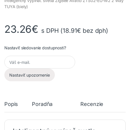
Inteligentný vypínač svetla ZigBee Avatto ZTS02-EU-W2 2 Way
TUYA (biely)
23.26
€
s DPH (
18.91
€
bez dph)
Nastaviť sledovanie dostupnosti?
Nastaviť upozornenie
Popis
Poradňa
Recenzie