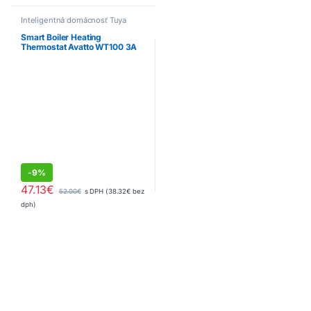
Inteligentná domácnosť Tuya
Smart
Smart Boiler Heating
Thermostat Avatto WT100 3A
WiFi Tuya
-
9%
47.13
€
52.00
€
s DPH (
38.32
€
bez
dph)