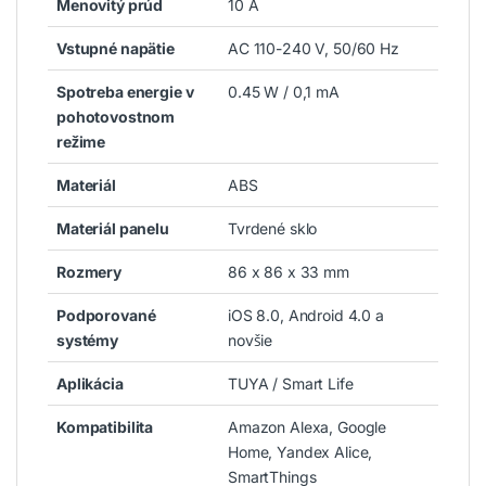
Menovitý prúd
10 A
Vstupné napätie
AC 110-240 V, 50/60 Hz
Spotreba energie v
0.45 W / 0,1 mA
pohotovostnom
režime
Materiál
ABS
Materiál panelu
Tvrdené sklo
Rozmery
86 x 86 x 33 mm
Podporované
iOS 8.0, Android 4.0 a
systémy
novšie
Aplikácia
TUYA / Smart Life
Kompatibilita
Amazon Alexa, Google
Home, Yandex Alice,
SmartThings