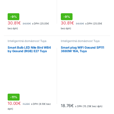
-
9%
-
9%
30.81
€
30.81
€
34.00
€
s DPH (
25.05
€
34.00
€
s DPH (
25.05
€
bez dph)
bez dph)
Inteligentná domácnosť Tuya
Inteligentná domácnosť Tuya
Smart
Smart
Smart Bulb LED Nite Bird WB4
Smart plug WiFi Gosund SP111
by Gosund (RGB) E27 Tuya
3680W 16A, Tuya
-
11%
10.00
€
11.25
€
s DPH (
8.13
€
bez
18.76
€
s DPH (
15.25
€
bez dph)
dph)