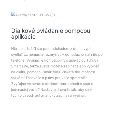
Diaľkové ovládanie pomocou
aplikácie
Nie ste si istí, či ste pred odchodom z domu vypli
svetlá? Už nemusíte rozmýšľať – jednoducho siahnite po
telefóne! Vypínač je kompatibilný s aplikáciou TUYA /
Smart Life, takže svetlá môžete zapínať alebo vypínať
na diaľku pomocou smartfónu. Získate tiež možnosť
vytvárať časovače a plány pre vaše spotrebiče.
Zvyčajne vstávate o siedmej ráno a chodíte spať o
jedenástej večer? Nastavte si svetlá tak, aby sa v
týchto časoch automaticky zapínali a vypínali.