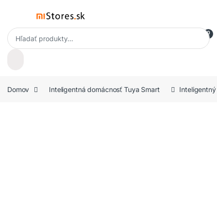
Skip to navigation
Skip to content
Open
Products search
0
Domov
Inteligentná domácnosť Tuya Smart
Inteligentn