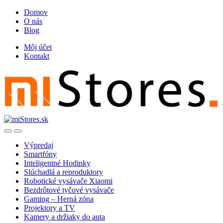
Skip
Skip
Domov
to
to
O nás
navigation
content
Blog
Môj účet
Kontakt
Open
Close
Výpredaj
Smartfóny
Inteligentné Hodinky
Slúchadlá a reproduktory
Robotické vysávače Xiaomi
Bezdrôtové tyčové vysávače
Gaming – Herná zóna
Projektory a TV
Kamery a držiaky do auta