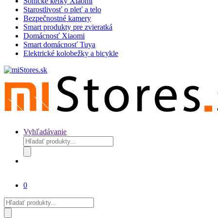
Sonické kefky Xiaomi
Starostlivosť o pleť a telo
Bezpečnostné kamery
Smart produkty pre zvieratká
Domácnosť Xiaomi
Smart domácnosť Tuya
Elektrické kolobežky a bicykle
Vyhľadávanie
Products
search
0
Products
search