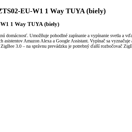
to ZTS02-EU-W1 1 Way TUYA (biely)
U-W1 1 Way TUYA (biely)
nú domácnosť. Umožňuje pohodlné zapínanie a vypínanie svetla a vďa
ch asistentov Amazon Alexa a Google Assistant. Vypínač sa vyznačuje
ZigBee 3.0 – na správnu prevádzku je potrebný ďalší rozbočovač ZigB