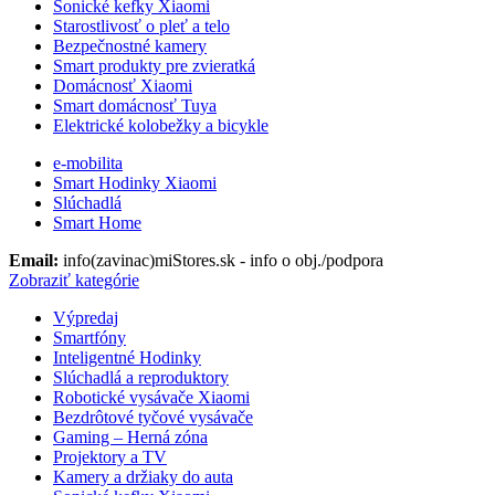
Sonické kefky Xiaomi
Starostlivosť o pleť a telo
Bezpečnostné kamery
Smart produkty pre zvieratká
Domácnosť Xiaomi
Smart domácnosť Tuya
Elektrické kolobežky a bicykle
e-mobilita
Smart Hodinky Xiaomi
Slúchadlá
Smart Home
Email:
info(zavinac)miStores.sk - info o obj./podpora
Zobraziť kategórie
Výpredaj
Smartfóny
Inteligentné Hodinky
Slúchadlá a reproduktory
Robotické vysávače Xiaomi
Bezdrôtové tyčové vysávače
Gaming – Herná zóna
Projektory a TV
Kamery a držiaky do auta