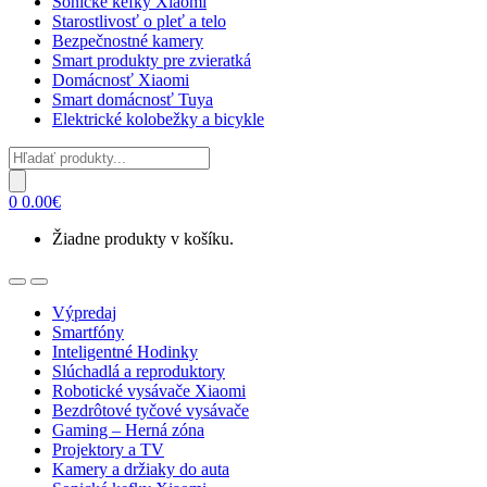
Sonické kefky Xiaomi
Starostlivosť o pleť a telo
Bezpečnostné kamery
Smart produkty pre zvieratká
Domácnosť Xiaomi
Smart domácnosť Tuya
Elektrické kolobežky a bicykle
Products
search
0
0.00
€
Žiadne produkty v košíku.
Open
Close
Výpredaj
Smartfóny
Inteligentné Hodinky
Slúchadlá a reproduktory
Robotické vysávače Xiaomi
Bezdrôtové tyčové vysávače
Gaming – Herná zóna
Projektory a TV
Kamery a držiaky do auta