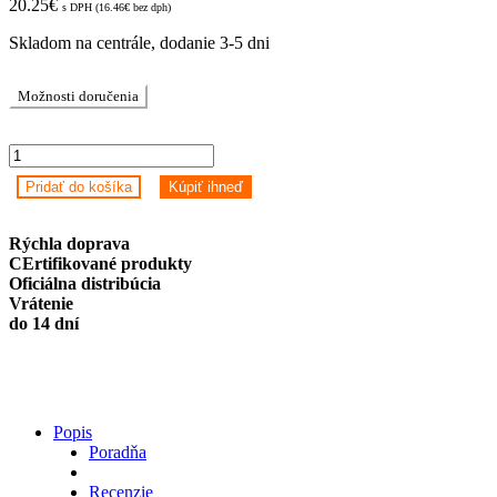
20.25
€
s DPH (
16.46
€
bez dph)
Skladom na centrále, dodanie 3-5 dni
Možnosti doručenia
Inteligentný
vypínač
Pridať do košíka
Kúpiť ihneď
svetla
ZigBee
Avatto
Rýchla doprava
ZTS02-
CErtifikované produkty
EU-
Oficiálna distribúcia
W1
Vrátenie
1
do 14 dní
Way
TUYA
(biely)
quantity
Popis
Poradňa
Recenzie