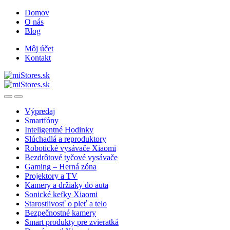
Skip
Skip
Domov
to
to
O nás
navigation
content
Blog
Môj účet
Kontakt
Open
Close
Výpredaj
Smartfóny
Inteligentné Hodinky
Slúchadlá a reproduktory
Robotické vysávače Xiaomi
Bezdrôtové tyčové vysávače
Gaming – Herná zóna
Projektory a TV
Kamery a držiaky do auta
Sonické kefky Xiaomi
Starostlivosť o pleť a telo
Bezpečnostné kamery
Smart produkty pre zvieratká