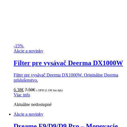
-
15%
Akcie a novinky
Filter pre vysávač Deerma DX1000W
Filter pre vysávač Deerma DX1000W. Originálne Deerma
príslušenstvo.
6.38
€
7.50
€
s DPH (
5.19
€
bez dph)
Viac info
Aktuálne nedostupné
Akcie a novinky
Dreame F9/D9/D9 Pro – Mopovacie