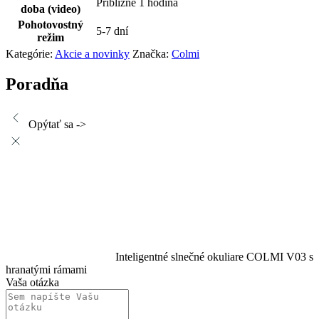
Približne 1 hodina
doba (video)
Pohotovostný
5-7 dní
režim
Kategórie:
Akcie a novinky
Značka:
Colmi
Poradňa
Opýtať sa ->
Inteligentné slnečné okuliare COLMI V03 s
hranatými rámami
Vaša otázka