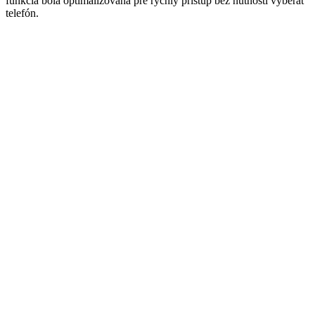
funkcia bola optimalizovaná pre rýchly prístup bez nutnosti vyberať
telefón.