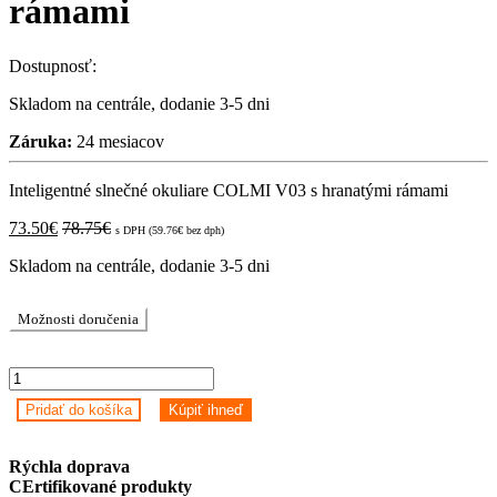
rámami
Dostupnosť:
Skladom na centrále, dodanie 3-5 dni
Záruka:
24 mesiacov
Inteligentné slnečné okuliare COLMI V03 s hranatými rámami
73.50
€
78.75
€
s DPH (
59.76
€
bez dph)
Skladom na centrále, dodanie 3-5 dni
Možnosti doručenia
Inteligentné
slnečné
Pridať do košíka
Kúpiť ihneď
okuliare
COLMI
V03
Rýchla doprava
s
CErtifikované produkty
hranatými