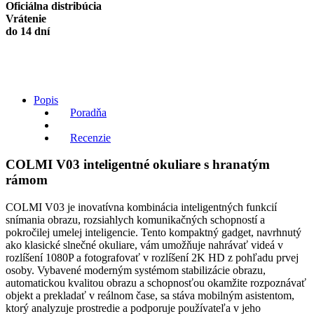
Oficiálna distribúcia
rámami
Vrátenie
quantity
do 14 dní
Popis
Poradňa
Recenzie
COLMI V03 inteligentné okuliare s hranatým
rámom
COLMI V03 je inovatívna kombinácia inteligentných funkcií
snímania obrazu, rozsiahlych komunikačných schopností a
pokročilej umelej inteligencie. Tento kompaktný gadget, navrhnutý
ako klasické slnečné okuliare, vám umožňuje nahrávať videá v
rozlíšení 1080P a fotografovať v rozlíšení 2K HD z pohľadu prvej
osoby. Vybavené moderným systémom stabilizácie obrazu,
automatickou kvalitou obrazu a schopnosťou okamžite rozpoznávať
objekt a prekladať v reálnom čase, sa stáva mobilným asistentom,
ktorý analyzuje prostredie a podporuje používateľa v jeho