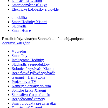
Domácnosť Xiaomi
Smart domácnosť Tuya
Elektrické kolobežky a bicykle
e-mobilita
Smart Hodinky Xiaomi
Slúchadlá
Smart Home
Email:
info(zavinac)miStores.sk - info o obj./podpora
Zobraziť kategórie
Výpredaj
Smartfóny
Inteligentné Hodinky
Slúchadlá a reproduktory
Robotické vysávače Xiaomi
Bezdrôtové tyčové vysávače
Gaming – Herná zóna
Projektory a TV
Kamery a držiaky do auta
Sonické kefky Xiaomi
Starostlivosť o pleť a telo
Bezpečnostné kamery
Smart produkty pre zvieratká
Domácnosť Xiaomi