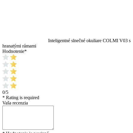
Inteligentné slnečné okuliare COLMI V03 s
hranatými rámami
Hodnotenie
*
0/5
* Rating is required
Vaša recenzia