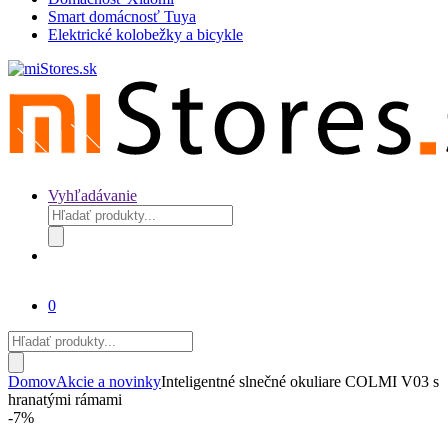
Smart domácnosť Tuya
Elektrické kolobežky a bicykle
Vyhľadávanie
Products
search
0
Products
search
Domov
Akcie a novinky
Inteligentné slnečné okuliare COLMI V03 s
hranatými rámami
-
7%