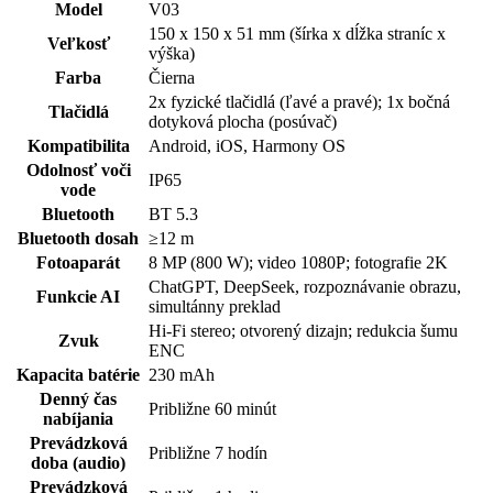
Model
V03
150 x 150 x 51 mm (šírka x dĺžka straníc x
Veľkosť
výška)
Farba
Čierna
2x fyzické tlačidlá (ľavé a pravé); 1x bočná
Tlačidlá
dotyková plocha (posúvač)
Kompatibilita
Android, iOS, Harmony OS
Odolnosť voči
IP65
vode
Bluetooth
BT 5.3
Bluetooth dosah
≥12 m
Fotoaparát
8 MP (800 W); video 1080P; fotografie 2K
ChatGPT, DeepSeek, rozpoznávanie obrazu,
Funkcie AI
simultánny preklad
Hi-Fi stereo; otvorený dizajn; redukcia šumu
Zvuk
ENC
Kapacita batérie
230 mAh
Denný čas
Približne 60 minút
nabíjania
Prevádzková
Približne 7 hodín
doba (audio)
Prevádzková