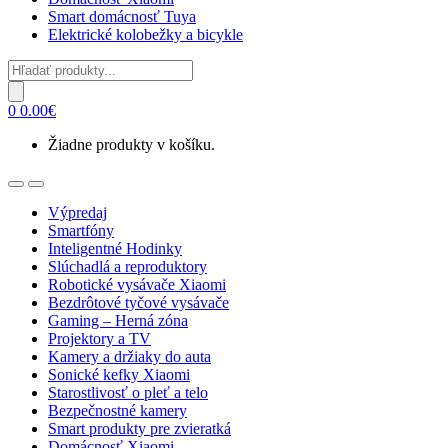
Smart domácnosť Tuya
Elektrické kolobežky a bicykle
Products
search
0
0.00
€
Žiadne produkty v košíku.
Open
Close
Výpredaj
Smartfóny
Inteligentné Hodinky
Slúchadlá a reproduktory
Robotické vysávače Xiaomi
Bezdrôtové tyčové vysávače
Gaming – Herná zóna
Projektory a TV
Kamery a držiaky do auta
Sonické kefky Xiaomi
Starostlivosť o pleť a telo
Bezpečnostné kamery
Smart produkty pre zvieratká
Domácnosť Xiaomi