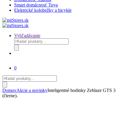
Smart domácnosť Tuya
Elektrické kolobežky a bicykle
Vyhľadávanie
Products
search
0
Products
search
Domov
Akcie a novinky
Inteligentné hodinky Zeblaze GTS 3
(čierne).