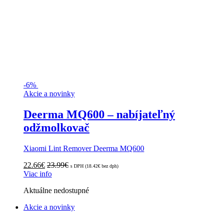
-
6%
Akcie a novinky
Deerma MQ600 – nabíjateľný
odžmolkovač
Xiaomi Lint Remover Deerma MQ600
22.66
€
23.99
€
s DPH (
18.42
€
bez dph)
Viac info
Aktuálne nedostupné
Akcie a novinky