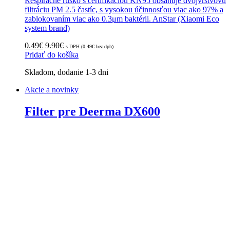
Respiračné rúško s certifikáciou KN95 obsahuje dvojvrstvovú
filtráciu PM 2.5 častíc, s vysokou účinnosťou viac ako 97% a
zablokovaním viac ako 0.3μm baktérii. AnStar (Xiaomi Eco
system brand)
0.49
€
9.90
€
s DPH (
0.49
€
bez dph)
Pridať do košíka
Skladom, dodanie 1-3 dni
Akcie a novinky
Filter pre Deerma DX600