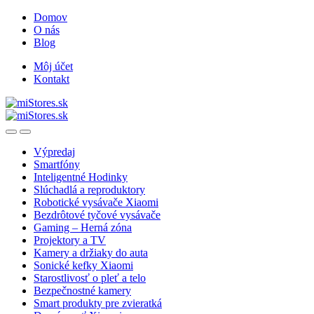
Skip
Skip
Domov
to
to
O nás
navigation
content
Blog
Môj účet
Kontakt
Open
Close
Výpredaj
Smartfóny
Inteligentné Hodinky
Slúchadlá a reproduktory
Robotické vysávače Xiaomi
Bezdrôtové tyčové vysávače
Gaming – Herná zóna
Projektory a TV
Kamery a držiaky do auta
Sonické kefky Xiaomi
Starostlivosť o pleť a telo
Bezpečnostné kamery
Smart produkty pre zvieratká