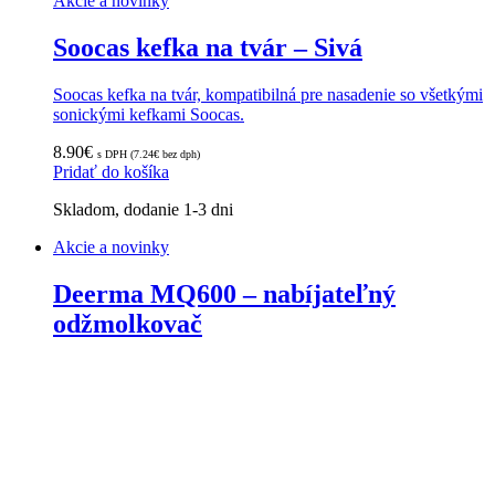
Akcie a novinky
Soocas kefka na tvár – Sivá
Soocas kefka na tvár, kompatibilná pre nasadenie so všetkými
sonickými kefkami Soocas.
8.90
€
s DPH (
7.24
€
bez dph)
Pridať do košíka
Skladom, dodanie 1-3 dni
Akcie a novinky
Deerma MQ600 – nabíjateľný
odžmolkovač