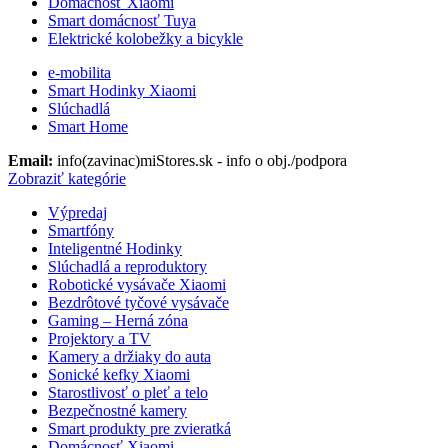
Domácnosť Xiaomi
Smart domácnosť Tuya
Elektrické kolobežky a bicykle
e-mobilita
Smart Hodinky Xiaomi
Slúchadlá
Smart Home
Email:
info(zavinac)miStores.sk - info o obj./podpora
Zobraziť kategórie
Výpredaj
Smartfóny
Inteligentné Hodinky
Slúchadlá a reproduktory
Robotické vysávače Xiaomi
Bezdrôtové tyčové vysávače
Gaming – Herná zóna
Projektory a TV
Kamery a držiaky do auta
Sonické kefky Xiaomi
Starostlivosť o pleť a telo
Bezpečnostné kamery
Smart produkty pre zvieratká
Domácnosť Xiaomi