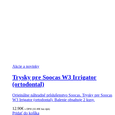
Akcie a novinky
Trysky pre Soocas W3 Irrigator
(ortodontal)
Originálne náhradné príslušenstvo Soocas. Trysky pre Soocas
W3 Irrigator (ortodontal). Balenie obsahuje 2 kusy.
12.90
€
s DPH (
10.49
€
bez dph)
Pridať do košíka