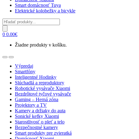
Smart domácnosť Tuya
Elektrické kolobežky a bicykle
Products
search
0
0.00
€
Žiadne produkty v košíku.
Open
Close
Výpredaj
Smartfóny
Inteligentné Hodinky
Slúchadlá a reproduktory
Robotické vysávače Xiaomi
Bezdrôtové tyčové vysávače
Gaming – Herná zóna
Projektory a TV
Kamery a držiaky do auta
Sonické kefky Xiaomi
Starostlivosť o pleť a telo
Bezpečnostné kamery
Smart produkty pre zvieratká
Domácnosť Xiaomi