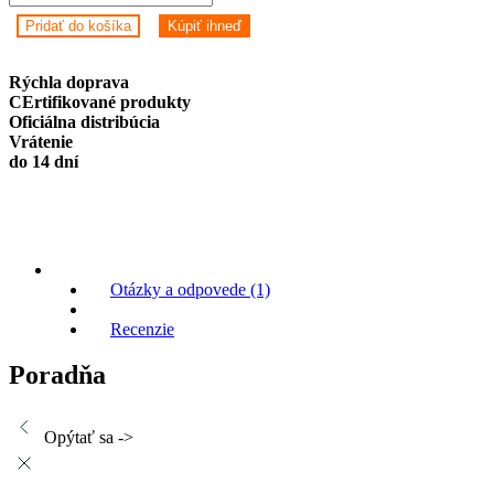
hodinky
Pridať do košíka
Kúpiť ihneď
Zeblaze
GTS
3
Rýchla doprava
(čierne).
CErtifikované produkty
quantity
Oficiálna distribúcia
Vrátenie
do 14 dní
Otázky a odpovede (1)
Recenzie
Poradňa
Opýtať sa ->