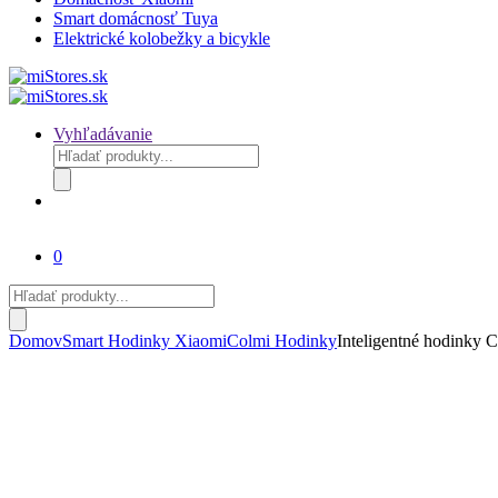
Smart domácnosť Tuya
Elektrické kolobežky a bicykle
Vyhľadávanie
Products
search
0
Products
search
Domov
Smart Hodinky Xiaomi
Colmi Hodinky
Inteligentné hodinky C