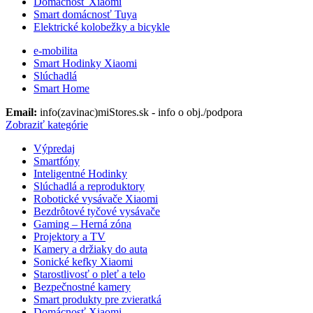
Domácnosť Xiaomi
Smart domácnosť Tuya
Elektrické kolobežky a bicykle
e-mobilita
Smart Hodinky Xiaomi
Slúchadlá
Smart Home
Email:
info(zavinac)miStores.sk - info o obj./podpora
Zobraziť kategórie
Výpredaj
Smartfóny
Inteligentné Hodinky
Slúchadlá a reproduktory
Robotické vysávače Xiaomi
Bezdrôtové tyčové vysávače
Gaming – Herná zóna
Projektory a TV
Kamery a držiaky do auta
Sonické kefky Xiaomi
Starostlivosť o pleť a telo
Bezpečnostné kamery
Smart produkty pre zvieratká
Domácnosť Xiaomi