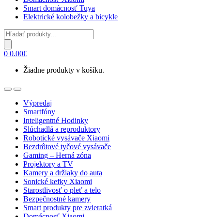
Smart domácnosť Tuya
Elektrické kolobežky a bicykle
Products
search
0
0.00
€
Žiadne produkty v košíku.
Open
Close
Výpredaj
Smartfóny
Inteligentné Hodinky
Slúchadlá a reproduktory
Robotické vysávače Xiaomi
Bezdrôtové tyčové vysávače
Gaming – Herná zóna
Projektory a TV
Kamery a držiaky do auta
Sonické kefky Xiaomi
Starostlivosť o pleť a telo
Bezpečnostné kamery
Smart produkty pre zvieratká
Domácnosť Xiaomi