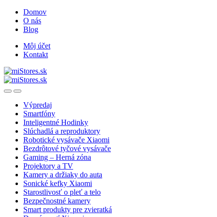
Skip
Skip
Domov
to
to
O nás
navigation
content
Blog
Môj účet
Kontakt
Open
Close
Výpredaj
Smartfóny
Inteligentné Hodinky
Slúchadlá a reproduktory
Robotické vysávače Xiaomi
Bezdrôtové tyčové vysávače
Gaming – Herná zóna
Projektory a TV
Kamery a držiaky do auta
Sonické kefky Xiaomi
Starostlivosť o pleť a telo
Bezpečnostné kamery
Smart produkty pre zvieratká