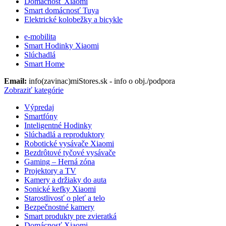
Domácnosť Xiaomi
Smart domácnosť Tuya
Elektrické kolobežky a bicykle
e-mobilita
Smart Hodinky Xiaomi
Slúchadlá
Smart Home
Email:
info(zavinac)miStores.sk - info o obj./podpora
Zobraziť kategórie
Výpredaj
Smartfóny
Inteligentné Hodinky
Slúchadlá a reproduktory
Robotické vysávače Xiaomi
Bezdrôtové tyčové vysávače
Gaming – Herná zóna
Projektory a TV
Kamery a držiaky do auta
Sonické kefky Xiaomi
Starostlivosť o pleť a telo
Bezpečnostné kamery
Smart produkty pre zvieratká
Domácnosť Xiaomi