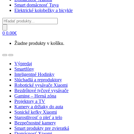
Smart domácnosť Tuya
Elektrické kolobežky a bicykle
Products
search
0
0.00
€
Žiadne produkty v košíku.
Open
Close
Výpredaj
Smartfóny
Inteligentné Hodinky
Slúchadlá a reproduktory
Robotické vysávače Xiaomi
Bezdrôtové tyčové vysávače
Gaming – Herná zóna
Projektory a TV
Kamery a držiaky do auta
Sonické kefky Xiaomi
Starostlivosť o pleť a telo
Bezpečnostné kamery
Smart produkty pre zvieratká
Domácnosť Xiaomi