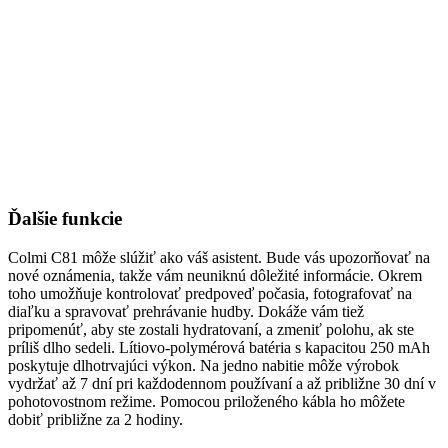
Ďalšie funkcie
Colmi C81 môže slúžiť ako váš asistent. Bude vás upozorňovať na
nové oznámenia, takže vám neuniknú dôležité informácie. Okrem
toho umožňuje kontrolovať predpoveď počasia, fotografovať na
diaľku a spravovať prehrávanie hudby. Dokáže vám tiež
pripomenúť, aby ste zostali hydratovaní, a zmeniť polohu, ak ste
príliš dlho sedeli. Lítiovo-polymérová batéria s kapacitou 250 mAh
poskytuje dlhotrvajúci výkon. Na jedno nabitie môže výrobok
vydržať až 7 dní pri každodennom používaní a až približne 30 dní v
pohotovostnom režime. Pomocou priloženého kábla ho môžete
dobiť približne za 2 hodiny.