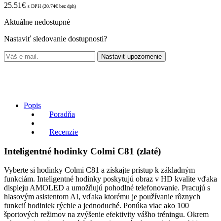
25.51
€
s DPH (
20.74
€
bez dph)
Aktuálne nedostupné
Nastaviť sledovanie dostupnosti?
Nastaviť upozornenie
Popis
Poradňa
Recenzie
Inteligentné hodinky Colmi C81 (zlaté)
Vyberte si hodinky Colmi C81 a získajte prístup k základným
funkciám. Inteligentné hodinky poskytujú obraz v HD kvalite vďaka
displeju AMOLED a umožňujú pohodlné telefonovanie. Pracujú s
hlasovým asistentom AI, vďaka ktorému je používanie rôznych
funkcií hodiniek rýchle a jednoduché. Ponúka viac ako 100
športových režimov na zvýšenie efektivity vášho tréningu. Okrem