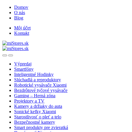
Skip
Skip
Domov
to
to
O nás
navigation
content
Blog
Môj účet
Kontakt
Open
Close
Výpredaj
Smartfóny
Inteligentné Hodinky
Slúchadlá a reproduktory
Robotické vysávače Xiaomi
Bezdrôtové tyčové vysávače
Gaming – Herná zóna
Projektory a TV
Kamery a držiaky do auta
Sonické kefky Xiaomi
Starostlivosť o pleť a telo
Bezpečnostné kamery
Smart produkty pre zvieratká