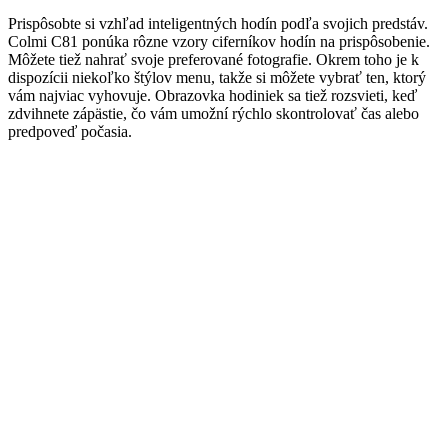
Prispôsobte si vzhľad inteligentných hodín podľa svojich predstáv.
Colmi C81 ponúka rôzne vzory ciferníkov hodín na prispôsobenie.
Môžete tiež nahrať svoje preferované fotografie. Okrem toho je k
dispozícii niekoľko štýlov menu, takže si môžete vybrať ten, ktorý
vám najviac vyhovuje. Obrazovka hodiniek sa tiež rozsvieti, keď
zdvihnete zápästie, čo vám umožní rýchlo skontrolovať čas alebo
predpoveď počasia.