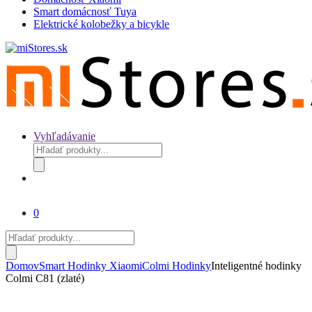
Smart domácnosť Tuya
Elektrické kolobežky a bicykle
Vyhľadávanie
Products
search
0
Products
search
Domov
Smart Hodinky Xiaomi
Colmi Hodinky
Inteligentné hodinky
Colmi C81 (zlaté)