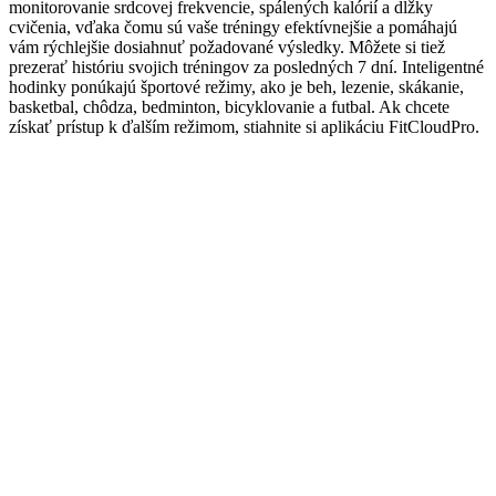
monitorovanie srdcovej frekvencie, spálených kalórií a dĺžky
cvičenia, vďaka čomu sú vaše tréningy efektívnejšie a pomáhajú
vám rýchlejšie dosiahnuť požadované výsledky. Môžete si tiež
prezerať históriu svojich tréningov za posledných 7 dní. Inteligentné
hodinky ponúkajú športové režimy, ako je beh, lezenie, skákanie,
basketbal, chôdza, bedminton, bicyklovanie a futbal. Ak chcete
získať prístup k ďalším režimom, stiahnite si aplikáciu FitCloudPro.