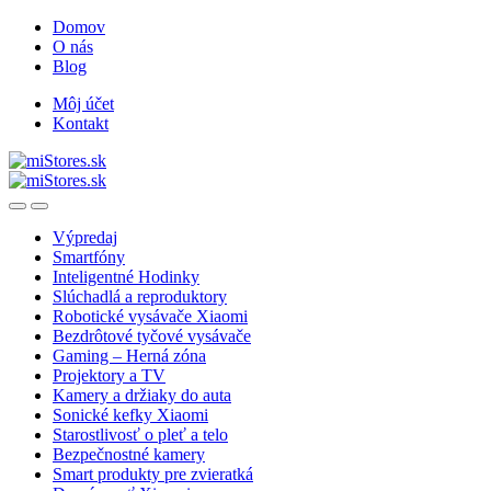
Skip
Skip
Domov
to
to
O nás
navigation
content
Blog
Môj účet
Kontakt
Open
Close
Výpredaj
Smartfóny
Inteligentné Hodinky
Slúchadlá a reproduktory
Robotické vysávače Xiaomi
Bezdrôtové tyčové vysávače
Gaming – Herná zóna
Projektory a TV
Kamery a držiaky do auta
Sonické kefky Xiaomi
Starostlivosť o pleť a telo
Bezpečnostné kamery
Smart produkty pre zvieratká