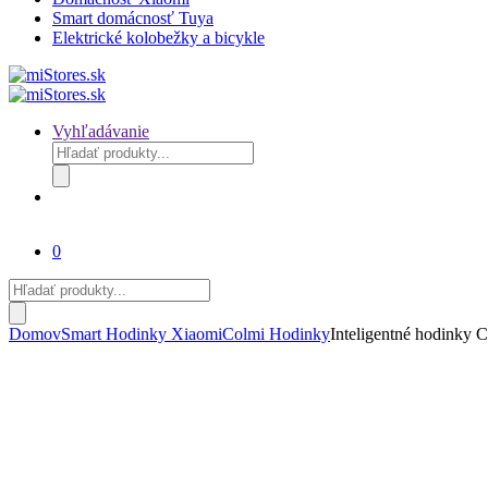
Smart domácnosť Tuya
Elektrické kolobežky a bicykle
Vyhľadávanie
Products
search
0
Products
search
Domov
Smart Hodinky Xiaomi
Colmi Hodinky
Inteligentné hodinky 