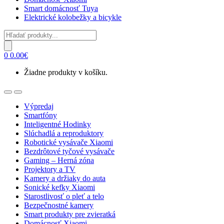
Smart domácnosť Tuya
Elektrické kolobežky a bicykle
Products
search
0
0.00
€
Žiadne produkty v košíku.
Open
Close
Výpredaj
Smartfóny
Inteligentné Hodinky
Slúchadlá a reproduktory
Robotické vysávače Xiaomi
Bezdrôtové tyčové vysávače
Gaming – Herná zóna
Projektory a TV
Kamery a držiaky do auta
Sonické kefky Xiaomi
Starostlivosť o pleť a telo
Bezpečnostné kamery
Smart produkty pre zvieratká
Domácnosť Xiaomi