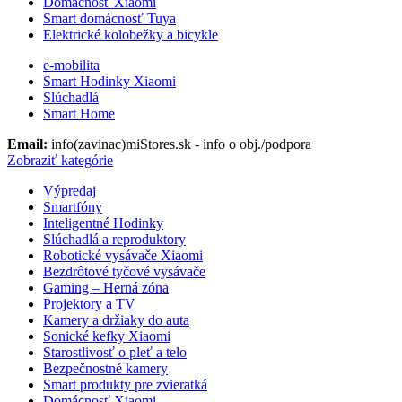
Domácnosť Xiaomi
Smart domácnosť Tuya
Elektrické kolobežky a bicykle
e-mobilita
Smart Hodinky Xiaomi
Slúchadlá
Smart Home
Email:
info(zavinac)miStores.sk - info o obj./podpora
Zobraziť kategórie
Výpredaj
Smartfóny
Inteligentné Hodinky
Slúchadlá a reproduktory
Robotické vysávače Xiaomi
Bezdrôtové tyčové vysávače
Gaming – Herná zóna
Projektory a TV
Kamery a držiaky do auta
Sonické kefky Xiaomi
Starostlivosť o pleť a telo
Bezpečnostné kamery
Smart produkty pre zvieratká
Domácnosť Xiaomi