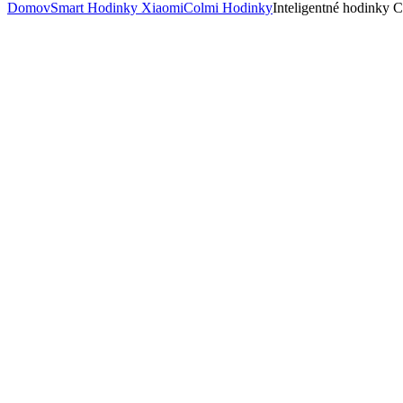
Domov
Smart Hodinky Xiaomi
Colmi Hodinky
Inteligentné hodinky C