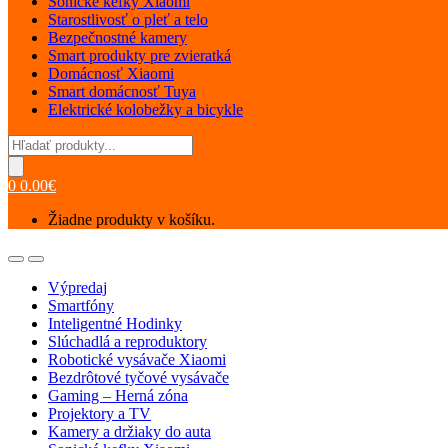
Sonické kefky Xiaomi
Starostlivosť o pleť a telo
Bezpečnostné kamery
Smart produkty pre zvieratká
Domácnosť Xiaomi
Smart domácnosť Tuya
Elektrické kolobežky a bicykle
Products
search
0
0.00
€
Žiadne produkty v košíku.
Open
Close
Výpredaj
Smartfóny
Inteligentné Hodinky
Slúchadlá a reproduktory
Robotické vysávače Xiaomi
Bezdrôtové tyčové vysávače
Gaming – Herná zóna
Projektory a TV
Kamery a držiaky do auta