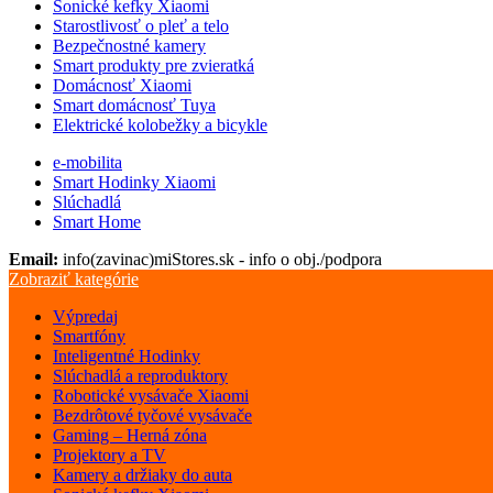
Sonické kefky Xiaomi
Starostlivosť o pleť a telo
Bezpečnostné kamery
Smart produkty pre zvieratká
Domácnosť Xiaomi
Smart domácnosť Tuya
Elektrické kolobežky a bicykle
e-mobilita
Smart Hodinky Xiaomi
Slúchadlá
Smart Home
Email:
info(zavinac)miStores.sk - info o obj./podpora
Zobraziť kategórie
Výpredaj
Smartfóny
Inteligentné Hodinky
Slúchadlá a reproduktory
Robotické vysávače Xiaomi
Bezdrôtové tyčové vysávače
Gaming – Herná zóna
Projektory a TV
Kamery a držiaky do auta