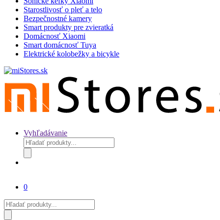
Sonické kefky Xiaomi
Starostlivosť o pleť a telo
Bezpečnostné kamery
Smart produkty pre zvieratká
Domácnosť Xiaomi
Smart domácnosť Tuya
Elektrické kolobežky a bicykle
Vyhľadávanie
Products
search
0
Products
search