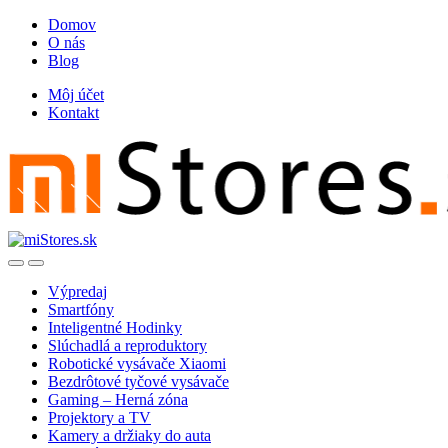
Skip
Skip
Domov
to
to
O nás
navigation
content
Blog
Môj účet
Kontakt
Open
Close
Výpredaj
Smartfóny
Inteligentné Hodinky
Slúchadlá a reproduktory
Robotické vysávače Xiaomi
Bezdrôtové tyčové vysávače
Gaming – Herná zóna
Projektory a TV
Kamery a držiaky do auta